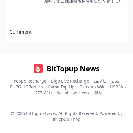
原神：第二批加强角色名单出炉？骑士...
Comment
BitTopup News
Poppo Recharge
Bigo Live Recharge
شحن زينا لايف
PUBG UC Top Up
Game Top Up
Genshin Wiki
HSR Wiki
ZZZ Wiki
Social Live News
원신
© 2026
BitTopup News
. All Rights Reserved. Powered by
BitTopup Shop
.