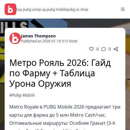
buy pubg uc
top up pubg mobile
pubg uc shop
James Thompson
Published on 2026-01-19
/
515 Visits
0
0
Метро Рояль 2026: Гайд
по Фарму + Таблица
Урона Оружия
#Pubg Mobile
Metro Royale в PUBG Mobile 2026 предлагает три
карты для фарма до 5 млн Metro Cash/час.
Оптимальные маршруты: Особняк Гранат (3-4