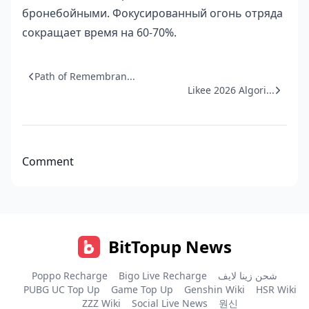
бронебойными. Фокусированный огонь отряда
сокращает время на 60-70%.
Path of Remembran...
Likee 2026 Algori...
Comment
BitTopup News
Poppo Recharge
Bigo Live Recharge
شحن زينا لايف
PUBG UC Top Up
Game Top Up
Genshin Wiki
HSR Wiki
ZZZ Wiki
Social Live News
원신