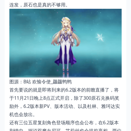
连发，原石也是真的不够用。
图源：B站 欢愉令使_龘龘鸭鸭
首先要说的就是即将到来的6.2版本的前瞻直播了，将
于11月21日晚上8点正式开启，除了300原石兑换码奖
励外，6.2版本新PV、版本活动、以及杜林、雅珂达实
机也会放出。
还有三位五星复刻角色登场顺序也会公布，在6.2版本
剧情中，据说双魔女尼可、艾莉丝也会提前亮相，两位