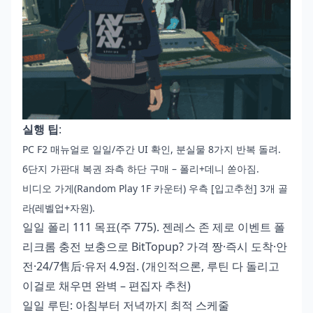
실행 팁
:
PC F2 매뉴얼로 일일/주간 UI 확인, 분실물 8가지 반복 돌려.
6단지 가판대 복권 좌측 하단 구매 – 폴리+데니 쏟아짐.
비디오 가게(Random Play 1F 카운터) 우측 [입고추천] 3개 골
라(레벨업+자원).
일일 폴리 111 목표(주 775).
젠레스 존 제로 이벤트 폴
리크롬 충전 보충
으로 BitTopup? 가격 짱·즉시 도착·안
전·24/7售后·유저 4.9점. (개인적으론, 루틴 다 돌리고
이걸로 채우면 완벽 – 편집자 추천)
일일 루틴: 아침부터 저녁까지 최적 스케줄