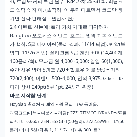
4), 호감도·커피 루틴 필수. F2P 가챠 25~31회, 리딤코
드 입력 잊지 마. (솔직히, 이 루틴 따르면서 코드만 챙
기면 진짜 편해짐 – 편집자 팁)
2.4 이벤트 한눈에: 폴리 가치 제대로 파악하자
Bangboo 오토체스 이벤트, 흐르는 빛의 기록 이벤트
가 핵심. S급 다이아린(물리 격파, 11/14 픽업), 반악(불
명파, 11/26 픽업). 폴리크롬 S급 천장 90회(14,400개,
160폴리/회). 무과금 월 4,000~5,000: 일일 60(1,800),
주간 시유 방어 S랭크 720 + 할로우 제로 960 + 기타
720(2,400), 이벤트 500~1,000, 업적 3,975. 에테르 배
터리 상한 240pt(6분 1pt, 24시간 완충).
바로 시작할 단계
:
Hoyolab 출석체크 매일 – 월 폴리 그냥 들어옴.
리딤코드(메뉴→더보기→리딤): ZZZ17TIMOTHYRANDY(60폴
리+데니 6,666), ZENLESSGIFT(50폴리), ZZZ23SWEETILY(60
폴리+데니 6천+채용 1, 11/17까지). 총 300+폴리.