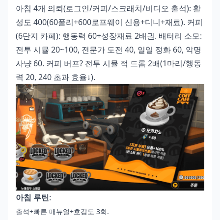
아침 4개 의뢰(로그인/커피/스크래치/비디오 출석): 활
성도 400(60폴리+600로프웨이 신용+디니+재료). 커피
(6단지 카페): 행동력 60+성장재료 2배권. 배터리 소모:
전투 시뮬 20~100, 전문가 도전 40, 일일 정화 60, 악명
사냥 60. 커피 버프? 전투 시뮬 적 드롭 2배(1마리/행동
력 20, 240 초과 효율↓).
아침 루틴
:
출석+빠른 매뉴얼+호감도 3회.