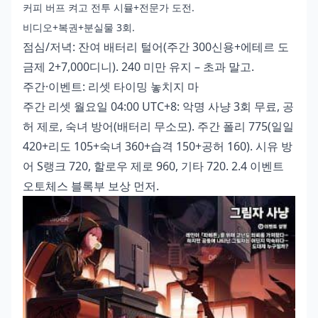
커피 버프 켜고 전투 시뮬+전문가 도전.
비디오+복권+분실물 3회.
점심/저녁: 잔여 배터리 털어(주간 300신용+에테르 도
금제 2+7,000디니). 240 미만 유지 – 초과 말고.
주간·이벤트: 리셋 타이밍 놓치지 마
주간 리셋 월요일 04:00 UTC+8: 악명 사냥 3회 무료, 공
허 제로, 숙녀 방어(배터리 무소모). 주간 폴리 775(일일
420+리도 105+숙녀 360+습격 150+공허 160). 시유 방
어 S랭크 720, 할로우 제로 960, 기타 720. 2.4 이벤트
오토체스 블록부 보상 먼저.