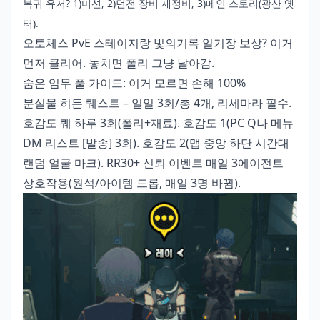
복귀 유저? 1)미션, 2)던전 장비 재정비, 3)메인 스토리(광산 옛
터).
오토체스 PvE 스테이지랑 빛의기록 일기장 보상? 이거
먼저 클리어. 놓치면 폴리 그냥 날아감.
숨은 임무 풀 가이드: 이거 모르면 손해 100%
분실물 히든 퀘스트 – 일일 3회/총 4개, 리세마라 필수.
호감도 퀘 하루 3회(폴리+재료). 호감도 1(PC Q나 메뉴
DM 리스트 [발송] 3회). 호감도 2(맵 중앙 하단 시간대
랜덤 얼굴 마크). RR30+ 신뢰 이벤트 매일 3에이전트
상호작용(원석/아이템 드롭, 매일 3명 바뀜).