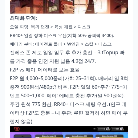
최대화 단계
:
요일 파밍: 복귀 던전 > 육성 재료 > 디스크.
RR40+ 일일 정화 디스크 우선(치확 50%·공격력 3400).
배터리 분배: 에이전트 돌파 > W엔진 > 스킬 > 디스크.
젠레스 존 제로 일일 임무 후 추가 충전
– BitTopup 빠
름·가격 좋음·안전·지원 넓음·4.9점·24/7.
F2P vs 페이: 데이터로 보는 효율
F2P 월 4,000~5,000폴리(가챠 25~31회). 배터리 일 8회
충전 900원석/480pt? 비추. F2P: 일일 60+주간 775+이
벤트 500~1,000. 페이: 에테르 충전 추가(일 900원석).
주간 원석 775 환산, RR40+ 디스크 세팅 우선. (연구 데
이터상 F2P도 충분 – 내 주관: 루틴 철저히 하면 페이 부
럽지 않음)