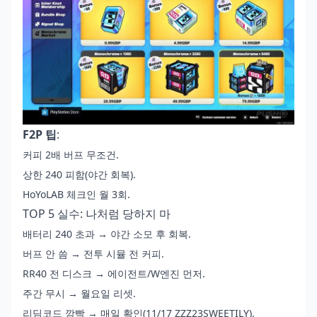
F2P 팁
:
커피 2배 버프 무조건.
상한 240 피함(야간 회복).
HoYoLAB 체크인 월 3회.
TOP 5 실수: 나처럼 당하지 마
배터리 240 초과 → 야간 소모 후 회복.
버프 안 씀 → 전투 시뮬 전 커피.
RR40 전 디스크 → 에이전트/W엔진 먼저.
주간 무시 → 월요일 리셋.
리딤코드 깜빡 → 매일 확인(11/17 ZZZ23SWEETILY).