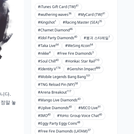
41
#iTunes Gift Card (TW)
36
41
#wuthering waves
#MyCard (TW)
1
35
#Kingshot
#Racing Master (SEA)
46
#Chamet Diamond
40
1
#Idol Party Diamonds
#붕괴 스타레일
64
64
#Taka Live
#WeSing Kcoin
4
3
#nikke
#Free Fire Diamonds
40
210
#Soul Chill
#Honkai: Star Rail
174
889
#Identity V
#Genshin Impact
101
#Mobile Legends Bang Bang
58
#TNG Reload Pin (MY)
117
#Arena Breakout
됩니다.
43
#Mango Live Diamonds
 정말 놓
40
91
#Uplive Diamonds
#MICO Live
40
40
#IMO
#YoHo: Group Voice Chat
48
#Eggy Party Eggy Coins
37
#Free Fire Diamonds (LATAM)