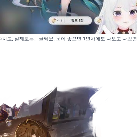
수치고, 실제로는... 글쎄요, 운이 좋으면 1연차에도 나오고 나쁘면 