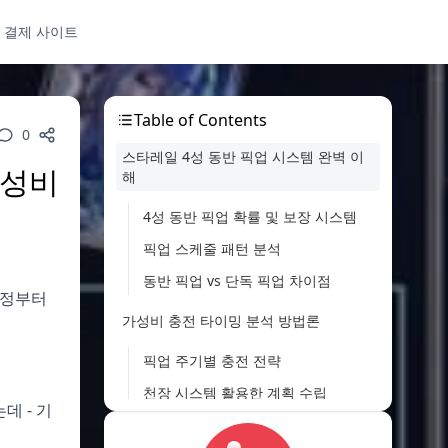
 결제 사이트
Table of Contents
0
스타레일 4성 동반 픽업 시스템 완벽 이
가성비
해
4성 동반 픽업 확률 및 보장 시스템
픽업 스케줄 패턴 분석
동반 픽업 vs 단독 픽업 차이점
일정부터
가성비 충전 타이밍 분석 방법론
픽업 주기별 충전 전략
천장 시스템 활용한 계획 수립
데 - 기
개인 예산에 맞는 충전 계획