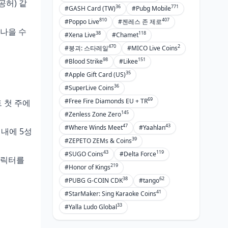
공허) 같
36
771
#GASH Card (TW)
#Pubg Mobile
810
407
#Poppo Live
#젠레스 존 제로
 나을 수
38
118
#Xena Live
#Chamet
470
2
#붕괴: 스타레일
#MICO Live Coins
98
151
#Blood Strike
#Likee
35
#Apple Gift Card (US)
36
#SuperLive Coins
69
#Free Fire Diamonds EU + TR
 첫 주에
145
#Zenless Zone Zero
47
43
#Where Winds Meet
#Yaahlan
 내에 5성
39
#ZEPETO ZEMs & Coins
43
119
#SUGO Coins
#Delta Force
캐릭터를
219
#Honor of Kings
38
62
#PUBG G-COIN CDK
#tango
41
#StarMaker: Sing Karaoke Coins
33
#Yalla Ludo Global