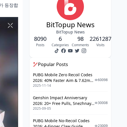
터가 등장합
BitTopup 스타레일 충전 완벽 가이드
BitTopup 서비스 소개 및 특징
BitTopup News
충전 방법 단계별 안내
BitTopup News
안전성 및 신뢰도 검증
8090
6
98
2261287
Posts
Categories
Comments
Visits
공식 충전 vs BitTopup 상세 비교 분석
가격 및 혜택 비교
Popular Posts
충전 속도 및 편의성
PUBG Mobile Zero Recoil Codes
픽업별 최적 충전 전략 수립
60098
2026: 40% Faster Aim & 7.62mm
2025-11-14
Weapon Adjustments
신규 5성 픽업 대응 전략
Genshin Impact Anniversary
4성 동반 우선 픽업 전략
30008
2026: 20+ Free Pulls, Snezhnaya
2025-09-05
Roadmap & Complete Guide
소액 충전의 장점과 활용법
Guide
필요한 만큼만 충전하는 이유
PUBG Mobile No-Recoil Codes
23009
2026: 4-Finger Claw Guide