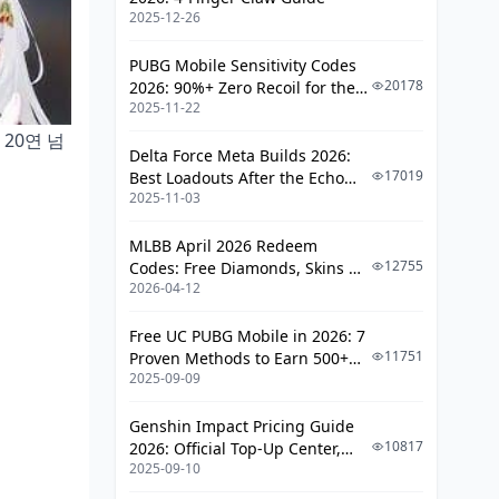
소액 충전으로 리스크 관리
2025-12-26
충전 타이밍 실전 사례 분석
PUBG Mobile Sensitivity Codes
20178
2026: 90%+ Zero Recoil for the
성공적인 픽업 사례
2025-11-22
V4.4 M416 & AUG Meta
실패 사례와 교훈
20연 넘
Delta Force Meta Builds 2026:
17019
Best Loadouts After the Echo
이벤트 및 혜택 기간 활용 전략
2025-11-03
Season Update
더블 보너스 이벤트 활용
MLBB April 2026 Redeem
월간 패스 최적 구매 시기
12755
Codes: Free Diamonds, Skins &
2026-04-12
Starlight Rewards
충전 시 주의사항 및 안전 가이드
Free UC PUBG Mobile in 2026: 7
계정 보안 체크리스트
11751
Proven Methods to Earn 500+
2025-09-09
UC (V4.3 & RPA18 Updates)
충전 관련 흔한 실수
Genshin Impact Pricing Guide
향후 픽업 스케줄 대비 충전 계획
10817
2026: Official Top-Up Center,
2025-09-10
Platform Differences, and
버전 업데이트 패턴 분석
Smarter Spending