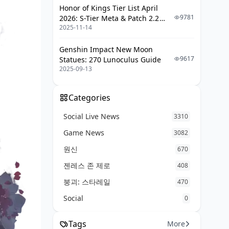
예상 픽업 일정 대비 전략
Honor of Kings Tier List April
9781
2026: S-Tier Meta & Patch 2.2
자주 묻는 질문 (FAQ)
2025-11-14
Changes
Genshin Impact New Moon
9617
Statues: 270 Lunoculus Guide
2025-09-13
Categories
Social Live News
3310
Game News
3082
원신
670
젠레스 존 제로
408
붕괴: 스타레일
470
Social
0
Tags
More