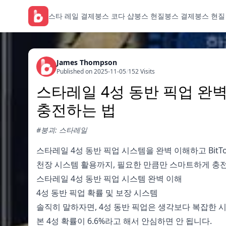
스타 레일 결제
붕스 코다 샵
붕스 현질
붕스 결제
붕스 현질
James Thompson
Published on 2025-11-05
/
152 Visits
스타레일 4성 동반 픽업 완벽 
충전하는 법
#붕괴: 스타레일
스타레일 4성 동반 픽업 시스템을 완벽 이해하고 BitT
천장 시스템 활용까지, 필요한 만큼만 스마트하게 충
스타레일 4성 동반 픽업 시스템 완벽 이해
4성 동반 픽업 확률 및 보장 시스템
솔직히 말하자면, 4성 동반 픽업은 생각보다 복잡한 시
본 4성 확률이 6.6%라고 해서 안심하면 안 됩니다.