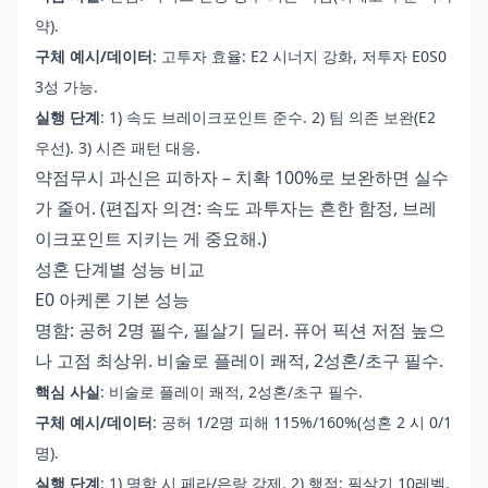
약).
구체 예시/데이터
: 고투자 효율: E2 시너지 강화, 저투자 E0S0
3성 가능.
실행 단계
: 1) 속도 브레이크포인트 준수. 2) 팀 의존 보완(E2
우선). 3) 시즌 패턴 대응.
약점무시 과신은 피하자 – 치확 100%로 보완하면 실수
가 줄어. (편집자 의견: 속도 과투자는 흔한 함정, 브레
이크포인트 지키는 게 중요해.)
성혼 단계별 성능 비교
E0 아케론 기본 성능
명함: 공허 2명 필수, 필살기 딜러. 퓨어 픽션 저점 높으
나 고점 최상위. 비술로 플레이 쾌적, 2성혼/초구 필수.
핵심 사실
: 비술로 플레이 쾌적, 2성혼/초구 필수.
구체 예시/데이터
: 공허 1/2명 피해 115%/160%(성혼 2 시 0/1
명).
실행 단계
: 1) 명함 시 페라/은랑 강제. 2) 행적: 필살기 10레벨.