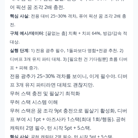
어 픽션 꿈 조각 2배 충전.
핵심 사실
: 전용 대비 25~30% 격차, 퓨어 픽션 꿈 조각 2배 충
전.
구체 예시/데이터
: [끝없는 춤] 치확 + 치피 64%, 방감/감속 적
대상.
실행 단계
: 1) 전용 광추 필수, 1돌파보다 명함+전광 추천. 2)
디버프 3개 유지 파티 대체. 3) [필요한 건 기다림뿐] 흐름 디버
프 + 피해 증가.
전용 광추가 25~30% 격차를 보이니, 이게 필수야. 디버
프 3개 유지 파티라면 대체도 괜찮지만.
무허 스택 충전 및 필살기 최적화
무허 스택 시스템 이해
무허 스택은 꿈 조각 9pt 충전으로 필살기 활성화, 디버
프 부여 시 1pt + 아즈사카 1스택(최대 1회/행동). 공허
캐릭터 2명 필수, 턴 시작 5pt + 5스택.
핵심 사실
: 공허 캐릭터 2명 필수, 턴 시작 5pt + 5스택.