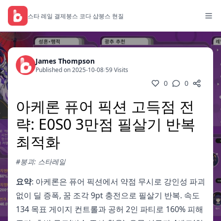
스타 레일 결제
붕스 코다 샵
붕스 현질
James Thompson
Published on 2025-10-08
/
59 Visits
0
0
아케론 퓨어 픽션 고득점 전
략: E0S0 3만점 필살기 반복
최적화
#붕괴: 스타레일
요약
: 아케론은 퓨어 픽션에서 약점 무시로 강인성 파괴
없이 딜 증폭, 꿈 조각 9pt 충전으로 필살기 반복. 속도
134 목표 게이지 컨트롤과 공허 2인 파티로 160% 피해