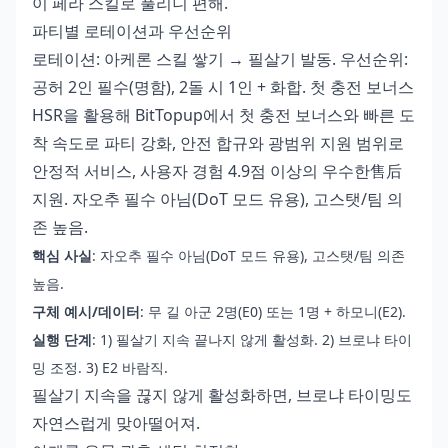
이 페라 스킬로 풀리니 편해.
파티별 로테이션과 우선순위
로테이션: 아케론 스킬 쌓기 → 필살기 발동. 우선순위:
공허 2인 필수(명함), 2돌 시 1인 + 화합.
첫 충전 보너스
HSR
을 활용해 BitTopup에서 첫 충전 보너스와 빠른 도
착 속도로 파티 강화, 안전 합규와 광범위 지원 범위로
안정적 서비스, 사용자 경험 4.9점 이상의 우수한售后
지원. 자오추 필수 아님(DoT 모드 유용), 고스탯/팀 의
존 높음.
핵심 사실
: 자오추 필수 아님(DoT 모드 유용), 고스탯/팀 의존
높음.
구체 예시/데이터
: 무 길 아군 2명(E0) 또는 1명 + 하모니(E2).
실행 단계
: 1) 필살기 지속 끝나지 않게 활성화. 2) 브로냐 타이
밍 조정. 3) E2 바람직.
필살기 지속을 끊지 않게 활성화하면, 브로냐 타이밍도
자연스럽게 맞아떨어져.