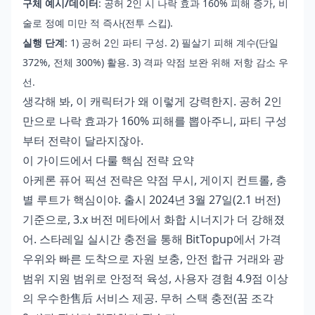
구체 예시/데이터
: 공허 2인 시 나락 효과 160% 피해 증가, 비
술로 정예 미만 적 즉사(전투 스킵).
실행 단계
: 1) 공허 2인 파티 구성. 2) 필살기 피해 계수(단일
372%, 전체 300%) 활용. 3) 격파 약점 보완 위해 저항 감소 우
선.
생각해 봐, 이 캐릭터가 왜 이렇게 강력한지. 공허 2인
만으로 나락 효과가 160% 피해를 뽑아주니, 파티 구성
부터 전략이 달라지잖아.
이 가이드에서 다룰 핵심 전략 요약
아케론 퓨어 픽션 전략은 약점 무시, 게이지 컨트롤, 층
별 루트가 핵심이야. 출시 2024년 3월 27일(2.1 버전)
기준으로, 3.x 버전 메타에서 화합 시너지가 더 강해졌
어.
스타레일 실시간 충전
을 통해 BitTopup에서 가격
우위와 빠른 도착으로 자원 보충, 안전 합규 거래와 광
범위 지원 범위로 안정적 육성, 사용자 경험 4.9점 이상
의 우수한售后 서비스 제공. 무허 스택 충전(꿈 조각