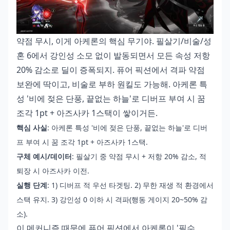
약점 무시, 이게 아케론의 핵심 무기야. 필살기/비술/성
혼 6에서 강인성 소모 없이 발동되면서 모든 속성 저항
20% 감소로 딜이 증폭되지. 퓨어 픽션에서 격파 약점
보완에 딱이고, 비술로 부하 원킬도 가능해. 아케론 특
성 '비에 젖은 단풍, 끝없는 하늘'로 디버프 부여 시 꿈
조각 1pt + 아즈사카 1스택이 쌓이거든.
핵심 사실
: 아케론 특성 '비에 젖은 단풍, 끝없는 하늘'로 디버
프 부여 시 꿈 조각 1pt + 아즈사카 1스택.
구체 예시/데이터
: 필살기 중 약점 무시 + 저항 20% 감소, 적
퇴장 시 아즈사카 이전.
실행 단계
: 1) 디버프 적 우선 타겟팅. 2) 무한 재생 적 환경에서
스택 유지. 3) 강인성 0 이하 시 격파(행동 게이지 20~50% 감
소).
이 메커니즘 때문에 퓨어 픽션에서 아케론이 '필수