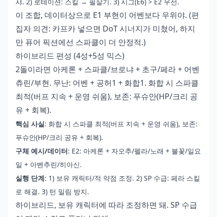
샤. 2) 로테이션: 스킬 → 필살기. 3) 시그(E6) > E2 우선.
이 조합, 데이터상으로 E1 부현이 어벤보다 우위야. (편
집자 의견: 카프카 넣으면 DoT 시너지가 미쳤어, 하지
만 퓨어 픽션에선 스파클이 더 안정적.)
하이브리드 편성 (4성+5성 믹스)
2돌이라면 아케론 + 스파클/브로냐 + 초구/페라 + 어벤
츄린/부현. 무난: 어벤 + 공허1 + 화합1. 화합 시 스파클
최적(버프 지속 + 운영 쉬움), 보존: 푸슈안(HP/크리 공
유 + 회복).
핵심 사실
: 화합 시 스파클 최적(버프 지속 + 운영 쉬움), 보존:
푸슈안(HP/크리 공유 + 회복).
구체 예시/데이터
: E2: 아케론 + 자오추/펠라/노래 + 불꽃/일요
일 + 아벤추린/히아신.
실행 단계
: 1) 보유 캐릭터/적 약점 조정. 2) SP 수급: 페라 스킬
로 해결. 3) 턴 밀림 방지.
하이브리드, 보유 캐릭터에 따라 조정하면 돼. SP 수급