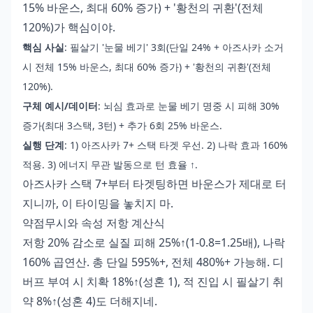
15% 바운스, 최대 60% 증가) + '황천의 귀환'(전체
120%)가 핵심이야.
핵심 사실
: 필살기 '눈물 베기' 3회(단일 24% + 아즈사카 소거
시 전체 15% 바운스, 최대 60% 증가) + '황천의 귀환'(전체
120%).
구체 예시/데이터
: 뇌심 효과로 눈물 베기 명중 시 피해 30%
증가(최대 3스택, 3턴) + 추가 6회 25% 바운스.
실행 단계
: 1) 아즈사카 7+ 스택 타겟 우선. 2) 나락 효과 160%
적용. 3) 에너지 무관 발동으로 턴 효율 ↑.
아즈사카 스택 7+부터 타겟팅하면 바운스가 제대로 터
지니까, 이 타이밍을 놓치지 마.
약점무시와 속성 저항 계산식
저항 20% 감소로 실질 피해 25%↑(1-0.8=1.25배), 나락
160% 곱연산. 총 단일 595%+, 전체 480%+ 가능해. 디
버프 부여 시 치확 18%↑(성혼 1), 적 진입 시 필살기 취
약 8%↑(성혼 4)도 더해지네.