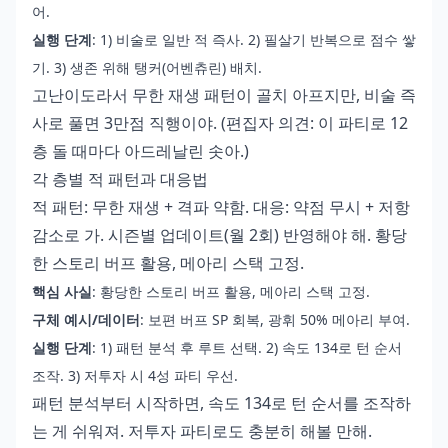
어.
실행 단계
: 1) 비술로 일반 적 즉사. 2) 필살기 반복으로 점수 쌓
기. 3) 생존 위해 탱커(어벤츄린) 배치.
고난이도라서 무한 재생 패턴이 골치 아프지만, 비술 즉
사로 풀면 3만점 직행이야. (편집자 의견: 이 파티로 12
층 돌 때마다 아드레날린 솟아.)
각 층별 적 패턴과 대응법
적 패턴: 무한 재생 + 격파 약함. 대응: 약점 무시 + 저항
감소로 가. 시즌별 업데이트(월 2회) 반영해야 해. 황당
한 스토리 버프 활용, 메아리 스택 고정.
핵심 사실
: 황당한 스토리 버프 활용, 메아리 스택 고정.
구체 예시/데이터
: 보편 버프 SP 회복, 광휘 50% 메아리 부여.
실행 단계
: 1) 패턴 분석 후 루트 선택. 2) 속도 134로 턴 순서
조작. 3) 저투자 시 4성 파티 우선.
패턴 분석부터 시작하면, 속도 134로 턴 순서를 조작하
는 게 쉬워져. 저투자 파티로도 충분히 해볼 만해.