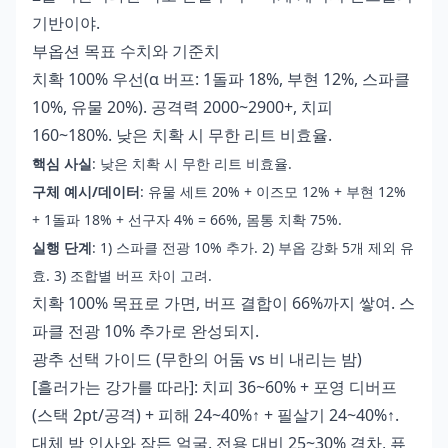
기반이야.
부옵션 목표 수치와 기준치
치확 100% 우선(α 버프: 1돌파 18%, 부현 12%, 스파클
10%, 유물 20%). 공격력 2000~2900+, 치피
160~180%. 낮은 치확 시 무한 리트 비효율.
핵심 사실
: 낮은 치확 시 무한 리트 비효율.
구체 예시/데이터
: 유물 세트 20% + 이즈모 12% + 부현 12%
+ 1돌파 18% + 선구자 4% = 66%, 몸통 치확 75%.
실행 단계
: 1) 스파클 전광 10% 추가. 2) 부옵 강화 5개 제외 유
효. 3) 조합별 버프 차이 고려.
치확 100% 목표로 가면, 버프 결합이 66%까지 쌓여. 스
파클 전광 10% 추가로 완성되지.
광추 선택 가이드 (무한의 어둠 vs 비 내리는 밤)
[흘러가는 강가를 따라]: 치피 36~60% + 포영 디버프
(스택 2pt/공격) + 피해 24~40%↑ + 필살기 24~40%↑.
대체 밤 인사와 잠든 얼굴. 전용 대비 25~30% 격차, 퓨