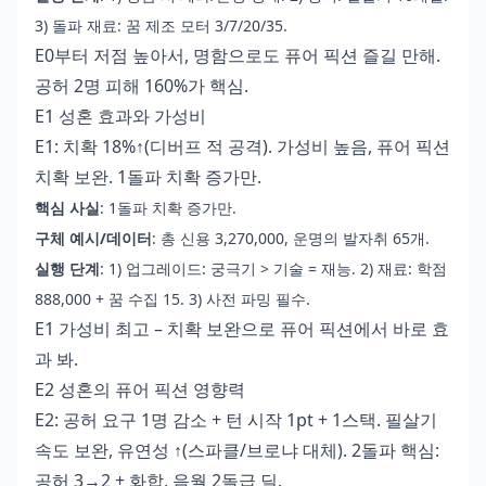
3) 돌파 재료: 꿈 제조 모터 3/7/20/35.
E0부터 저점 높아서, 명함으로도 퓨어 픽션 즐길 만해.
공허 2명 피해 160%가 핵심.
E1 성혼 효과와 가성비
E1: 치확 18%↑(디버프 적 공격). 가성비 높음, 퓨어 픽션
치확 보완. 1돌파 치확 증가만.
핵심 사실
: 1돌파 치확 증가만.
구체 예시/데이터
: 총 신용 3,270,000, 운명의 발자취 65개.
실행 단계
: 1) 업그레이드: 궁극기 > 기술 = 재능. 2) 재료: 학점
888,000 + 꿈 수집 15. 3) 사전 파밍 필수.
E1 가성비 최고 – 치확 보완으로 퓨어 픽션에서 바로 효
과 봐.
E2 성혼의 퓨어 픽션 영향력
E2: 공허 요구 1명 감소 + 턴 시작 1pt + 1스택. 필살기
속도 보완, 유연성 ↑(스파클/브로냐 대체). 2돌파 핵심:
공허 3→2 + 화합, 음월 2돌급 딜.