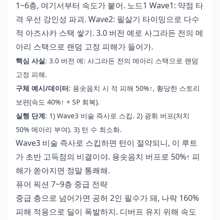
1~6층, 여기서부터 속도가 붙어. 노드1 Wave1: 약점 타
격 우선 강인성 파괴. Wave2: 필살기 타이밍으로 다수
적 아즈사카 스택 쌓기. 3.0 버전 예로 사그라든 전의 메
아리 스택으로 랜덤 고정 피해가 들어가.
핵심 사실
: 3.0 버전 예: 사그라든 전의 메아리 스택으로 랜덤
고정 피해.
구체 예시/데이터
: 용솟음치 시 적 피해 50%↑, 황당한 스토리
보편(속도 40%↑ + SP 회복).
실행 단계
: 1) Wave3 비술 즉사로 스킵. 2) 광휘 버프(처치
50% 메아리 부여). 3) 턴 수 최소화.
Wave3 비술 즉사로 스킵하면 턴이 절약되니, 이 루트
가 초반 고득점의 비결이야. 용솟음치 버프로 50%↑ 피
해가 쏟아지면 정말 통쾌해.
퓨어 픽션 7~9층 중급 전략
중급 층으로 넘어가면 공허 2인 필수가 돼, 나락 160%
피해 적용으로 딜이 폭발하지. 디버프 유지 위해 속도