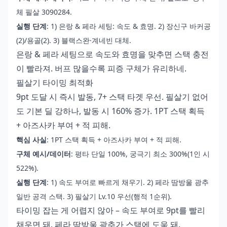
체 필살 3090284.
실행 단계
: 1) 은랑 & 페라 세팅: 속도 & 효명. 2) 장신구 바커공
(2)/용골(2). 3) 블랙스완·계네빈 대체.
은랑 & 페라 세팅으로 속도와 효명을 맞추면 스택 충전
이 빨라져. 버프 많을수록 피증 구체가 유리하네.
필살기 타이밍 최적화
9pt 도달 시 즉시 발동, 7+ 스택 타겟 우선. 필살기 없어
도 기본 딜 강하나, 발동 시 160% 증가. 1PT 스택 획득
+ 아즈사카 부여 + 적 피해.
핵심 사실
: 1PT 스택 획득 + 아즈사카 부여 + 적 피해.
구체 예시/데이터
: 평타 단일 100%, 궁극기 최소 300%(1인 시
522%).
실행 단계
: 1) 속도 부여로 빠르게 채우기. 2) 페라 땀방울 광추
일반 공격 스택. 3) 필살기 Lv.10 우선(행적 1순위).
타이밍 잡는 게 어렵지 않아 – 속도 부여로 9pt를 빨리
채우면 돼. 페라 땀방울 광추가 스택에 도움 돼.