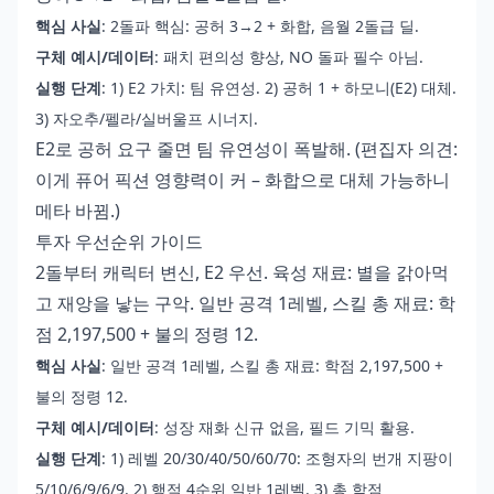
핵심 사실
: 2돌파 핵심: 공허 3→2 + 화합, 음월 2돌급 딜.
구체 예시/데이터
: 패치 편의성 향상, NO 돌파 필수 아님.
실행 단계
: 1) E2 가치: 팀 유연성. 2) 공허 1 + 하모니(E2) 대체.
3) 자오추/펠라/실버울프 시너지.
E2로 공허 요구 줄면 팀 유연성이 폭발해. (편집자 의견:
이게 퓨어 픽션 영향력이 커 – 화합으로 대체 가능하니
메타 바뀜.)
투자 우선순위 가이드
2돌부터 캐릭터 변신, E2 우선. 육성 재료: 별을 갉아먹
고 재앙을 낳는 구악. 일반 공격 1레벨, 스킬 총 재료: 학
점 2,197,500 + 불의 정령 12.
핵심 사실
: 일반 공격 1레벨, 스킬 총 재료: 학점 2,197,500 +
불의 정령 12.
구체 예시/데이터
: 성장 재화 신규 없음, 필드 기믹 활용.
실행 단계
: 1) 레벨 20/30/40/50/60/70: 조형자의 번개 지팡이
5/10/6/9/6/9. 2) 행적 4순위 일반 1레벨. 3) 총 학점