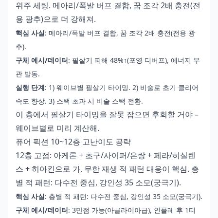
위주 세팅. 메아리/폭발 버프 결합, 꿈 조각 2배 충전(전
용 광추)으로 더 강해져.
핵심 사실
: 메아리/폭발 버프 결합, 꿈 조각 2배 충전(전용 광
추).
구체 예시/데이터
: 필살기 피해 48%↑(포영 디버프), 에너지 무
관 발동.
실행 단계
: 1) 웨이브별 필살기 타이밍. 2) 비술로 초기 클리어
속도 향상. 3) 스택 초과 시 비술 스택 전환.
이 층에서 필살기 타이밍을 잘못 잡으면 후회할 거야 –
웨이브별로 미리 계산해.
퓨어 픽션 10~12층 고난이도 공략
12층 고점: 아케론 + 초구/사이퍼/은랑 + 페라/히실렌
스 + 히아킨으로 가. 무한 재생 적 패턴 대응이 핵심. 층
별 적 패턴: 다수전 중심, 강인성 35 소모(궁극기).
핵심 사실
: 층별 적 패턴: 다수전 중심, 강인성 35 소모(궁극기).
구체 예시/데이터
: 3만점 가능(아글라이아급), 인플레 후 1티