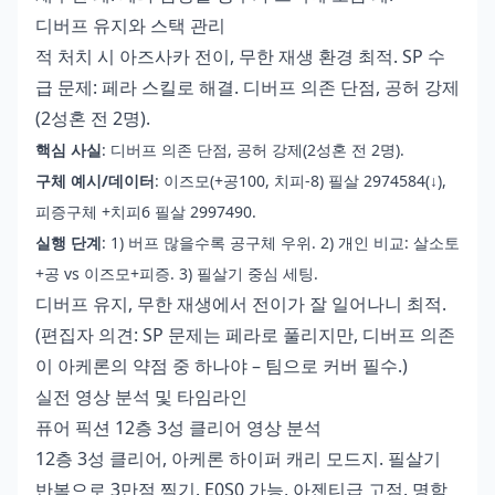
디버프 유지와 스택 관리
적 처치 시 아즈사카 전이, 무한 재생 환경 최적. SP 수
급 문제: 페라 스킬로 해결. 디버프 의존 단점, 공허 강제
(2성혼 전 2명).
핵심 사실
: 디버프 의존 단점, 공허 강제(2성혼 전 2명).
구체 예시/데이터
: 이즈모(+공100, 치피-8) 필살 2974584(↓),
피증구체 +치피6 필살 2997490.
실행 단계
: 1) 버프 많을수록 공구체 우위. 2) 개인 비교: 살소토
+공 vs 이즈모+피증. 3) 필살기 중심 세팅.
디버프 유지, 무한 재생에서 전이가 잘 일어나니 최적.
(편집자 의견: SP 문제는 페라로 풀리지만, 디버프 의존
이 아케론의 약점 중 하나야 – 팀으로 커버 필수.)
실전 영상 분석 및 타임라인
퓨어 픽션 12층 3성 클리어 영상 분석
12층 3성 클리어, 아케론 하이퍼 캐리 모드지. 필살기
반복으로 3만점 찍기. E0S0 가능, 아젠티급 고점. 명함