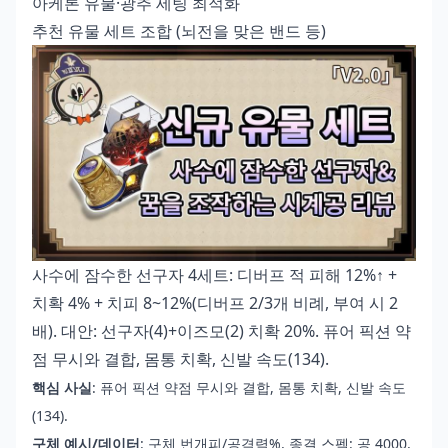
아케론 유물·광추 세팅 최적화
추천 유물 세트 조합 (뇌전을 맞은 밴드 등)
사수에 잠수한 선구자 4세트: 디버프 적 피해 12%↑ +
치확 4% + 치피 8~12%(디버프 2/3개 비례, 부여 시 2
배). 대안: 선구자(4)+이즈모(2) 치확 20%. 퓨어 픽션 약
점 무시와 결합, 몸통 치확, 신발 속도(134).
핵심 사실
: 퓨어 픽션 약점 무시와 결합, 몸통 치확, 신발 속도
(134).
구체 예시/데이터
: 구체 번개피/공격력%, 종결 스펙: 공 4000,