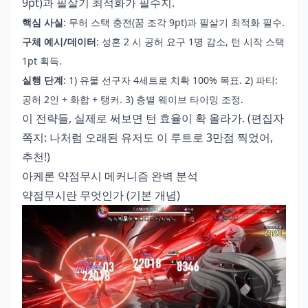
9pt)과 필살기 최적화가 필수지.
핵심 사실
: 무허 스택 충전(꿈 조각 9pt)과 필살기 최적화 필수.
구체 예시/데이터
: 성혼 2 시 공허 요구 1명 감소, 턴 시작 스택
1pt 획득.
실행 단계
: 1) 유물 선구자 4세트로 치확 100% 목표. 2) 파티:
공허 2인 + 화합 + 탱커. 3) 층별 웨이브 타이밍 조정.
이 전략들, 실제로 써보면 턴 효율이 확 올라가. (편집자
쪽지: 나처럼 오래된 유저도 이 루트로 3만점 찍었어,
추천!)
아케론 약점무시 메커니즘 완벽 분석
약점무시란 무엇인가 (기본 개념)