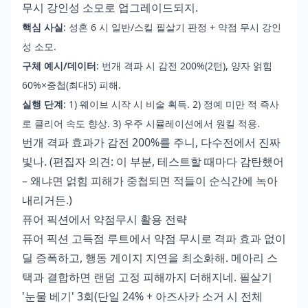
무시 강인성 소모로 업그레이드되지.
핵심 사실
: 성혼 6 시 일반/스킬 필살기 판정 + 약점 무시 강인
성 소모.
구체 예시/데이터
: 번개 격파 시 감전 200%(2턴), 양자 얽힘
60%×중첩(최대5) 피해.
실행 단계
: 1) 웨이브 시작 시 비술 획득. 2) 정예 미만 적 즉사
로 클리어 속도 향상. 3) 우주 시뮬레이션에서 원킬 적용.
번개 격파 효과가 감전 200%를 주니, 다수전에서 진짜
빛나. (편집자 의견: 이 부분, 테스트할 때마다 감탄했어
– 왜냐면 얽힘 피해가 중첩되면 적들이 순식간에 녹아
내리거든.)
퓨어 픽션에서 약점무시 활용 전략
퓨어 픽션 고득점 루트에서 약점 무시로 격파 효과 없이
딜 증폭하고, 행동 게이지 지연을 최소화해. 메아리 스
택과 결합하면 랜덤 고정 피해까지 더해지네. 필살기
'눈물 베기' 3회(단일 24% + 아즈사카 소거 시 전체