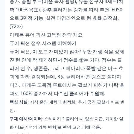
증가. 층별 루트(비술 즉사 활용), 유물 선구자 4세트(치
확 100% 목표), 광추 흘러가는 강가를 따라 추천. E0S0
으로 3만점 가능, 실전 타임라인으로 턴 효율 최적화.
(72자)
아케론 퓨어 픽션 고득점 전략 개요
퓨어 픽션 점수 시스템 이해하기
퓨어 픽션, 이 모드 재미있지 않아? 무한 재생 적을 정해
진 턴 안에 싹 제거하면서 점수를 쌓는 거야. 점수는 클
리어 턴 수, 생존율, 그리고 메아리나 폭발 같은 버프 효
과에 따라 결정되는데, 3성 클리어하면 링스도 쏟아지
더라. 아케론 고득점 루트에서는 필살기 피해가 나락 효
과로 160% 증가해서 다수전 클리어가 수월해.
핵심 사실
: 지식 운명 캐릭터 최적화, 추가 공격·필살기 버프 빈
번.
구체 예시/데이터
: 스테이지 2 클리어 시 링스 지급, 기이한 일
화 버프(기억의 와류 변형)로 랜덤 고정 피해 적용.