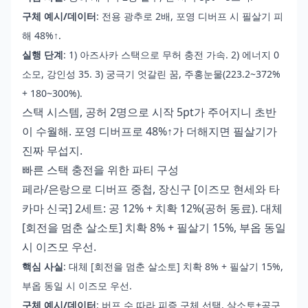
구체 예시/데이터
: 전용 광추로 2배, 포영 디버프 시 필살기 피
해 48%↑.
실행 단계
: 1) 아즈사카 스택으로 무허 충전 가속. 2) 에너지 0
소모, 강인성 35. 3) 궁극기 엇갈린 꿈, 주홍눈물(223.2~372%
+ 180~300%).
스택 시스템, 공허 2명으로 시작 5pt가 주어지니 초반
이 수월해. 포영 디버프로 48%↑가 더해지면 필살기가
진짜 무섭지.
빠른 스택 충전을 위한 파티 구성
페라/은랑으로 디버프 중첩, 장신구 [이즈모 현세와 타
카마 신국] 2세트: 공 12% + 치확 12%(공허 동료). 대체
[회전을 멈춘 살소토] 치확 8% + 필살기 15%, 부옵 동일
시 이즈모 우선.
핵심 사실
: 대체 [회전을 멈춘 살소토] 치확 8% + 필살기 15%,
부옵 동일 시 이즈모 우선.
구체 예시/데이터
: 버프 수 따라 피증 구체 선택, 살소토+공구