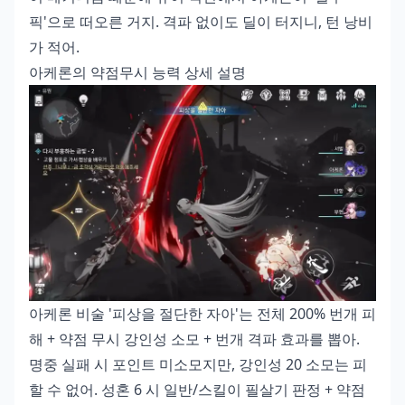
픽'으로 떠오른 거지. 격파 없이도 딜이 터지니, 턴 낭비
가 적어.
아케론의 약점무시 능력 상세 설명
아케론 비술 '피상을 절단한 자아'는 전체 200% 번개 피
해 + 약점 무시 강인성 소모 + 번개 격파 효과를 뽑아.
명중 실패 시 포인트 미소모지만, 강인성 20 소모는 피
할 수 없어. 성혼 6 시 일반/스킬이 필살기 판정 + 약점