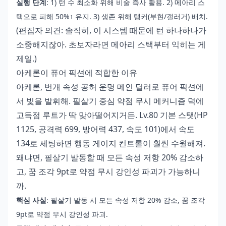
실행 단계
: 1) 턴 수 최소화 위해 비술 즉사 활용. 2) 메아리 스
택으로 피해 50%↑ 유지. 3) 생존 위해 탱커(부현/갤러거) 배치.
(편집자 의견: 솔직히, 이 시스템 때문에 턴 하나하나가
소중해지잖아. 초보자라면 메아리 스택부터 익히는 게
제일.)
아케론이 퓨어 픽션에 적합한 이유
아케론, 번개 속성 공허 운명 메인 딜러로 퓨어 픽션에
서 빛을 발휘해. 필살기 중심 약점 무시 메커니즘 덕에
고득점 루트가 딱 맞아떨어지거든. Lv.80 기본 스탯(HP
1125, 공격력 699, 방어력 437, 속도 101)에서 속도
134로 세팅하면 행동 게이지 컨트롤이 훨씬 수월해져.
왜냐면, 필살기 발동할 때 모든 속성 저항 20% 감소하
고, 꿈 조각 9pt로 약점 무시 강인성 파괴가 가능하니
까.
핵심 사실
: 필살기 발동 시 모든 속성 저항 20% 감소, 꿈 조각
9pt로 약점 무시 강인성 파괴.