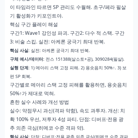
이 타임라인 따르면 SP 관리도 수월해. 초구/페라 필살
기 활성화가 키포인트야.
핵심 구간 플레이 해설
구간1: Wave1 강인성 파괴. 구간2: 다수 적 스택. 구간
3: 비술 스킵. 실전: 아케론 궁극기 최대 반복.
핵심 사실
: 실전: 아케론 궁극기 최대 반복.
구체 예시/데이터
: 전스 151388(살소토+공), 3090284(필살).
실행 단계
: 1) 메아리 스택 고정 피해. 2) 용솟음치 50%↑. 3) 보
편 SP 회복.
구간별로 메아리 스택 고정 피해를 활용하면, 용솟음치
50%↑가 제대로 먹혀.
흔한 실수 사례와 개선 방법
실수: 약점무시 과신(격파 약함), 속도 과투자. 개선: 치
확 100% 우선, 저투자 4성 파티. 단점: 디버프·전용 광
추 의존 극심(히메코 수준 격파 약).
핵심 사실
: 단점: 디버프·전용 광추 의존 극심(히메코 수준 격파