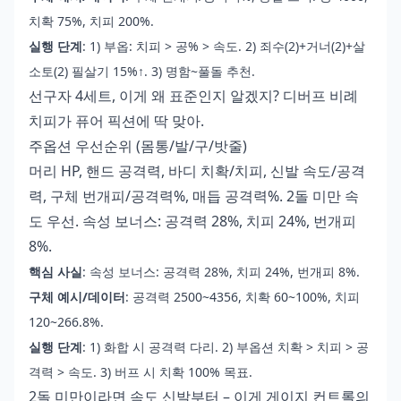
치확 75%, 치피 200%.
실행 단계
: 1) 부옵: 치피 > 공% > 속도. 2) 죄수(2)+거너(2)+살
소토(2) 필살기 15%↑. 3) 명함~풀돌 추천.
선구자 4세트, 이게 왜 표준인지 알겠지? 디버프 비례
치피가 퓨어 픽션에 딱 맞아.
주옵션 우선순위 (몸통/발/구/밧줄)
머리 HP, 핸드 공격력, 바디 치확/치피, 신발 속도/공격
력, 구체 번개피/공격력%, 매듭 공격력%. 2돌 미만 속
도 우선. 속성 보너스: 공격력 28%, 치피 24%, 번개피
8%.
핵심 사실
: 속성 보너스: 공격력 28%, 치피 24%, 번개피 8%.
구체 예시/데이터
: 공격력 2500~4356, 치확 60~100%, 치피
120~266.8%.
실행 단계
: 1) 화합 시 공격력 다리. 2) 부옵션 치확 > 치피 > 공
격력 > 속도. 3) 버프 시 치확 100% 목표.
2돌 미만이라면 속도 신발부터 – 이게 게이지 컨트롤의