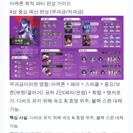
아케론 최적 파티 편성 가이드
4성 중심 예산 편성 (무과금/저과금)
무과금이라면 명함: 아케론 + 페라 + 스파클 + 풍요/보
존(부현/갤러거). 공허 2인(페라/은랑) + 화합 + 탱커로
가. 디버프 유지 위해 속도 & 효명 위주, 블랙 스완 대체
가능.
핵심 사실
: 디버프 유지 위해 속도 & 효명 위주, 블랙 스완 대체
가능.