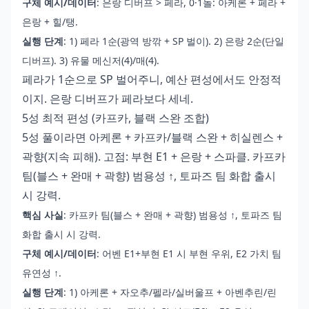
구체 예시/데이터
: 은랑 디버프 > 페라, 0·1돌: 아케론 + 페라 +
은랑 + 힐/탱.
실행 단계
: 1) 페라 1순(광역 방깎 + SP 벌이). 2) 은랑 2순(단일
디버프). 3) 유물 메신저(4)/매(4).
페라가 1순으로 SP 벌어주니, 예산 편성에서도 안정적
이지. 은랑 디버프가 페라보다 세네.
5성 최적 편성 (카프카, 블랙 스완 조합)
5성 풀이라면 아케론 + 카프카/블랙 스완 + 히실렌스 +
곽향(지속 피해). 고점: 부현 E1 + 은랑 + 스파클. 카프카
팀(블스 + 완매 + 곽향) 범용성 ↑, 토파즈 팀 화합 출시
시 강력.
핵심 사실
: 카프카 팀(블스 + 완매 + 곽향) 범용성 ↑, 토파즈 팀
화합 출시 시 강력.
구체 예시/데이터
: 어벤 E1+부현 E1 시 부현 우위, E2 가치 팀
유연성 ↑.
실행 단계
: 1) 아케론 + 자오추/펠라/실버울프 + 아벤추린/린