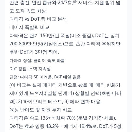
간편 충전, 안전 합규와 24/7售后 서비스. 지원 범위 넓
고 도착 속도 최상.
다타격 vs DoT 팀 비교 분석
데미지 폭발력 비교
다타격은 단기 150만/턴 폭딜(비소 중심), DoT는 장기
700-800만 안정(히실렌스)으로, 초반 다타격 우위지만
후반 DoT가 3만점 찍어.
다타격 장점: 클리어 속도 빠름
DoT 장점: 스택 지속성
단점: 다타격 SP 어려움, DoT 예열 길음
(이 비교는 실제 데이터 기반으로 봤을 때, 메타 변화가
재미있게 느껴져.) 실행 단계: 1) 상황별 선택(초반 다타
격), 2) 하이브리드 테스트, 3) 메타 변화 대응.
육성 난이도 및 자원 투자 비교
다타격은 속도 135+ + 치확 70% (뭇별 경기장 세트),
DoT는 효과 명중 43.2% + 에너지 19.4%로, DoT가 5성