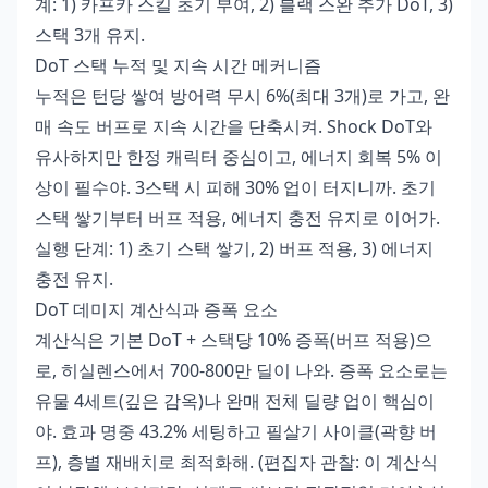
계: 1) 카프카 스킬 초기 부여, 2) 블랙 스완 추가 DoT, 3)
스택 3개 유지.
DoT 스택 누적 및 지속 시간 메커니즘
누적은 턴당 쌓여 방어력 무시 6%(최대 3개)로 가고, 완
매 속도 버프로 지속 시간을 단축시켜. Shock DoT와
유사하지만 한정 캐릭터 중심이고, 에너지 회복 5% 이
상이 필수야. 3스택 시 피해 30% 업이 터지니까. 초기
스택 쌓기부터 버프 적용, 에너지 충전 유지로 이어가.
실행 단계: 1) 초기 스택 쌓기, 2) 버프 적용, 3) 에너지
충전 유지.
DoT 데미지 계산식과 증폭 요소
계산식은 기본 DoT + 스택당 10% 증폭(버프 적용)으
로, 히실렌스에서 700-800만 딜이 나와. 증폭 요소로는
유물 4세트(깊은 감옥)나 완매 전체 딜량 업이 핵심이
야. 효과 명중 43.2% 세팅하고 필살기 사이클(곽향 버
프), 층별 재배치로 최적화해. (편집자 관찰: 이 계산식