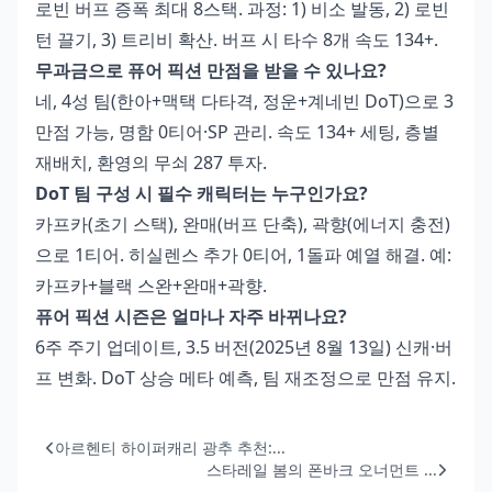
로빈 버프 증폭 최대 8스택. 과정: 1) 비소 발동, 2) 로빈
턴 끌기, 3) 트리비 확산. 버프 시 타수 8개 속도 134+.
무과금으로 퓨어 픽션 만점을 받을 수 있나요?
네, 4성 팀(한아+맥택 다타격, 정운+계네빈 DoT)으로 3
만점 가능, 명함 0티어·SP 관리. 속도 134+ 세팅, 층별
재배치, 환영의 무쇠 287 투자.
DoT 팀 구성 시 필수 캐릭터는 누구인가요?
카프카(초기 스택), 완매(버프 단축), 곽향(에너지 충전)
으로 1티어. 히실렌스 추가 0티어, 1돌파 예열 해결. 예:
카프카+블랙 스완+완매+곽향.
퓨어 픽션 시즌은 얼마나 자주 바뀌나요?
6주 주기 업데이트, 3.5 버전(2025년 8월 13일) 신캐·버
프 변화. DoT 상승 메타 예측, 팀 재조정으로 만점 유지.
아르헨티 하이퍼캐리 광추 추천:...
스타레일 봄의 폰바크 오너먼트 ...