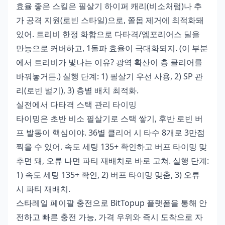
효율 좋은 스킬은 필살기 하이퍼 캐리(비소처럼)나 추
가 공격 지원(로빈 스타일)으로, 쫄몹 제거에 최적화돼
있어. 트리비 한정 화합으로 다타격/엠포리어스 딜을
만능으로 커버하고, 1돌파 효율이 극대화되지. (이 부분
에서 트리비가 빛나는 이유? 광역 확산이 층 클리어를
바꿔놓거든.) 실행 단계: 1) 필살기 우선 사용, 2) SP 관
리(로빈 벌기), 3) 층별 배치 최적화.
실전에서 다타격 스택 관리 타이밍
타이밍은 초반 비소 필살기로 스택 쌓기, 후반 로빈 버
프 발동이 핵심이야. 36별 클리어 시 타수 8개로 3만점
찍을 수 있어. 속도 세팅 135+ 확인하고 버프 타이밍 맞
추면 돼, 오류 나면 파티 재배치로 바로 고쳐. 실행 단계:
1) 속도 세팅 135+ 확인, 2) 버프 타이밍 맞춤, 3) 오류
시 파티 재배치.
스타레일 페이팔 충전
으로 BitTopup 플랫폼을 통해 안
전하고 빠른 충전 가능, 가격 우위와 즉시 도착으로 자