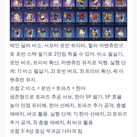
메인 딜러 비소, 서포터 로빈·트리비, 힐러 어벤츄린으
로 초반 스택 쌓기로 2만점 찍을 수 있어. 비소 필살기,
로빈 버프, 트리비 확산, 어벤츄린 유지로 직행. 실행 단
계: 1) 비소 필살기, 2) 로빈 버프, 3) 트리비 확산, 4) 어
벤츄린 유지.
조합 2: 비소 + 로빈 + 토파즈 + 한아
생존형으로 토파즈 추공 서브, 한아 SP 벌기, SP 효율
높아 만점 유리해. 한아 선배치, 토파즈 추가 공격, 층별
재배치, 버프 활용. 실행 단계: 1) 한아 선배치, 2) 토파즈
추가 공격, 3) 층별 재배치, 4) 버프 활용.
조합 3: 4성 중심 무과금 다타격 팀