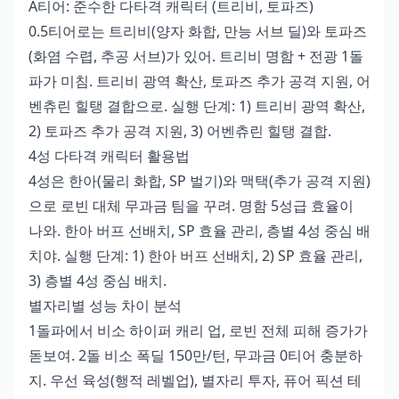
A티어: 준수한 다타격 캐릭터 (트리비, 토파즈)
0.5티어로는 트리비(양자 화합, 만능 서브 딜)와 토파즈
(화염 수렵, 추공 서브)가 있어. 트리비 명함 + 전광 1돌
파가 미침. 트리비 광역 확산, 토파즈 추가 공격 지원, 어
벤츄린 힐탱 결합으로. 실행 단계: 1) 트리비 광역 확산,
2) 토파즈 추가 공격 지원, 3) 어벤츄린 힐탱 결합.
4성 다타격 캐릭터 활용법
4성은 한아(물리 화합, SP 벌기)와 맥택(추가 공격 지원)
으로 로빈 대체 무과금 팀을 꾸려. 명함 5성급 효율이
나와. 한아 버프 선배치, SP 효율 관리, 층별 4성 중심 배
치야. 실행 단계: 1) 한아 버프 선배치, 2) SP 효율 관리,
3) 층별 4성 중심 배치.
별자리별 성능 차이 분석
1돌파에서 비소 하이퍼 캐리 업, 로빈 전체 피해 증가가
돋보여. 2돌 비소 폭딜 150만/턴, 무과금 0티어 충분하
지. 우선 육성(행적 레벨업), 별자리 투자, 퓨어 픽션 테