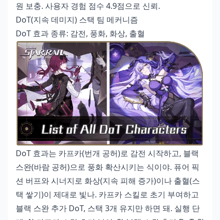
원 보충. 사용자 경험 점수 4.9점으로 신뢰.
DoT(지속 데미지) 스택 팀 메커니즘
DoT 효과 종류: 감전, 풍화, 화상, 출혈
DoT 효과는 카프카(번개 공허)로 감전 시작하고, 블랙
스완(바람 공허)으로 풍화 확산시키는 식이야. 퓨어 픽
션 버프와 시너지로 화상(지속 피해 증가)이나 출혈(스
택 쌓기)이 제대로 빛나. 카프카 스킬로 초기 부여하고
블랙 스완 추가 DoT, 스택 3개 유지만 하면 돼. 실행 단