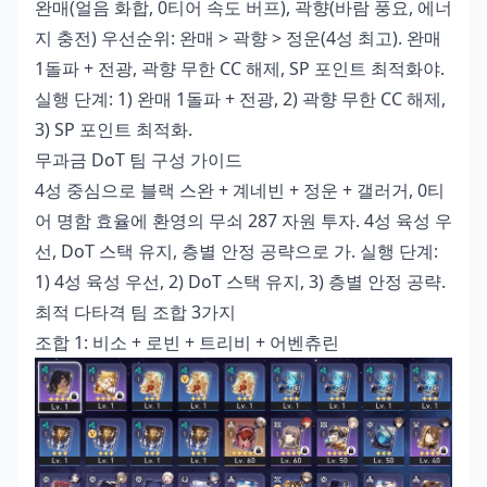
완매(얼음 화합, 0티어 속도 버프), 곽향(바람 풍요, 에너
지 충전) 우선순위: 완매 > 곽향 > 정운(4성 최고). 완매
1돌파 + 전광, 곽향 무한 CC 해제, SP 포인트 최적화야.
실행 단계: 1) 완매 1돌파 + 전광, 2) 곽향 무한 CC 해제,
3) SP 포인트 최적화.
무과금 DoT 팀 구성 가이드
4성 중심으로 블랙 스완 + 계네빈 + 정운 + 갤러거, 0티
어 명함 효율에 환영의 무쇠 287 자원 투자. 4성 육성 우
선, DoT 스택 유지, 층별 안정 공략으로 가. 실행 단계:
1) 4성 육성 우선, 2) DoT 스택 유지, 3) 층별 안정 공략.
최적 다타격 팀 조합 3가지
조합 1: 비소 + 로빈 + 트리비 + 어벤츄린