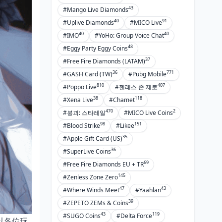
43
#Mango Live Diamonds
40
91
#Uplive Diamonds
#MICO Live
40
40
#IMO
#YoHo: Group Voice Chat
48
#Eggy Party Eggy Coins
37
#Free Fire Diamonds (LATAM)
36
771
#GASH Card (TW)
#Pubg Mobile
810
407
#Poppo Live
#젠레스 존 제로
38
118
#Xena Live
#Chamet
470
2
#붕괴: 스타레일
#MICO Live Coins
98
151
#Blood Strike
#Likee
35
#Apple Gift Card (US)
36
#SuperLive Coins
69
#Free Fire Diamonds EU + TR
145
#Zenless Zone Zero
47
43
#Where Winds Meet
#Yaahlan
39
#ZEPETO ZEMs & Coins
43
119
#SUGO Coins
#Delta Force
以各位玩