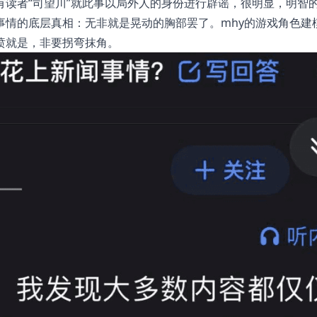
读者“司望川”就此事以局外人的身份进行辟谣，很明显，明智
事情的底层真相：无非就是晃动的胸部罢了。mhy的游戏角色建
喷就是，非要拐弯抹角。