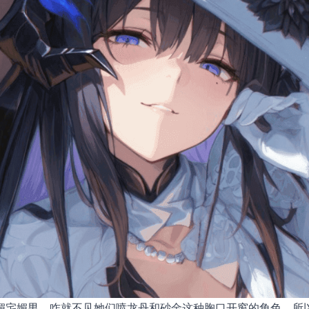
媚宅媚男，咋就不见她们喷龙丹和砂金这种胸口开窗的角色，所