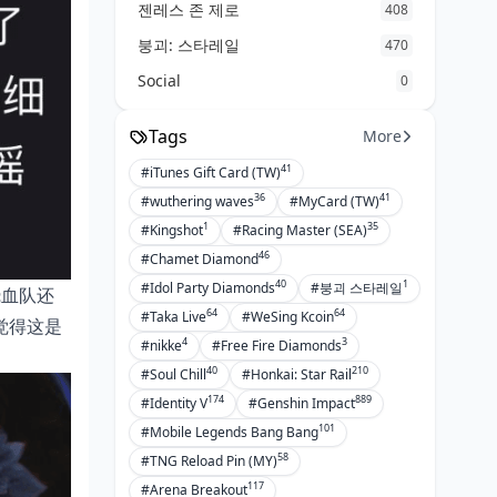
젠레스 존 제로
408
붕괴: 스타레일
470
Social
0
Tags
More
41
#iTunes Gift Card (TW)
36
41
#wuthering waves
#MyCard (TW)
1
35
#Kingshot
#Racing Master (SEA)
46
#Chamet Diamond
40
1
#Idol Party Diamonds
#붕괴 스타레일
烧血队还
64
64
#Taka Live
#WeSing Kcoin
觉得这是
4
3
#nikke
#Free Fire Diamonds
40
210
#Soul Chill
#Honkai: Star Rail
174
889
#Identity V
#Genshin Impact
101
#Mobile Legends Bang Bang
58
#TNG Reload Pin (MY)
117
#Arena Breakout