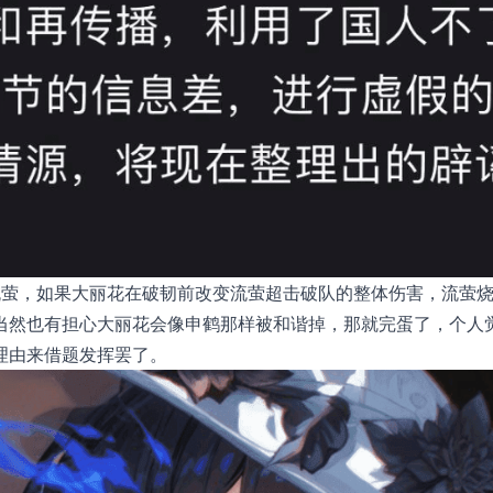
流萤，如果大丽花在破韧前改变流萤超击破队的整体伤害，流萤
当然也有担心大丽花会像申鹤那样被和谐掉，那就完蛋了，个人
理由来借题发挥罢了。