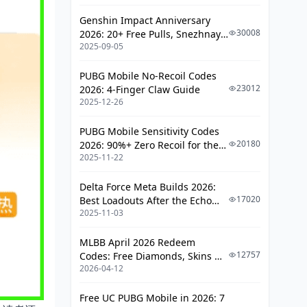
Genshin Impact Anniversary
30008
2026: 20+ Free Pulls, Snezhnaya
2025-09-05
Roadmap & Complete Guide
Guide
PUBG Mobile No-Recoil Codes
23012
2026: 4-Finger Claw Guide
2025-12-26
PUBG Mobile Sensitivity Codes
20180
2026: 90%+ Zero Recoil for the
2025-11-22
V4.4 M416 & AUG Meta
Delta Force Meta Builds 2026:
17020
Best Loadouts After the Echo
2025-11-03
Season Update
MLBB April 2026 Redeem
12757
Codes: Free Diamonds, Skins &
2026-04-12
Starlight Rewards
Free UC PUBG Mobile in 2026: 7