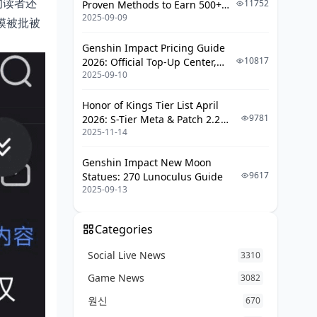
的读者还
11752
Proven Methods to Earn 500+
2025-09-09
UC (V4.3 & RPA18 Updates)
模被批被
Genshin Impact Pricing Guide
10817
2026: Official Top-Up Center,
2025-09-10
Platform Differences, and
Smarter Spending
Honor of Kings Tier List April
9781
2026: S-Tier Meta & Patch 2.2
2025-11-14
Changes
Genshin Impact New Moon
9617
Statues: 270 Lunoculus Guide
2025-09-13
Categories
Social Live News
3310
Game News
3082
원신
670