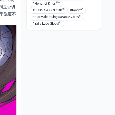
219
#Honor of Kings
制是否切
38
62
#PUBG G-COIN CDK
#tango
果强度不
41
#StarMaker: Sing Karaoke Coins
33
#Yalla Ludo Global