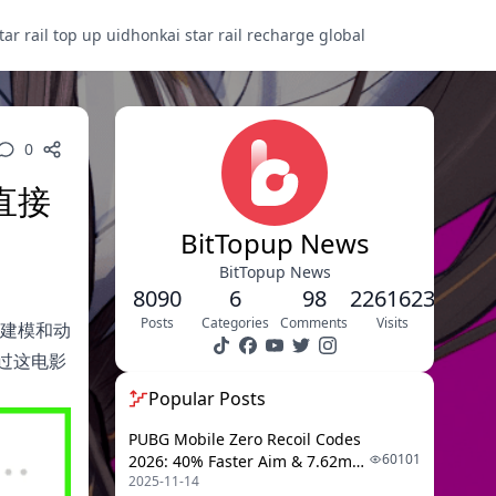
tar rail top up uid
honkai star rail recharge global
0
直接
BitTopup News
BitTopup News
8090
6
98
2261623
Posts
Categories
Comments
Visits
、建模和动
过这电影
Popular Posts
PUBG Mobile Zero Recoil Codes
60101
2026: 40% Faster Aim & 7.62mm
2025-11-14
Weapon Adjustments