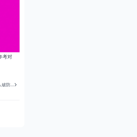
参考对
防...