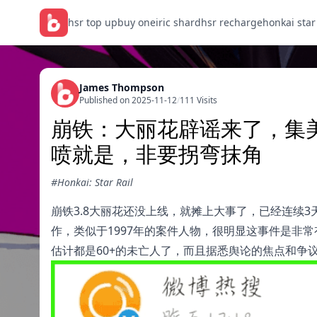
hsr top up
buy oneiric shard
hsr recharge
honkai star
James Thompson
Published on 2025-11-12
/
111 Visits
崩铁：大丽花辟谣来了，集
喷就是，非要拐弯抹角
#Honkai: Star Rail
崩铁3.8大丽花还没上线，就摊上大事了，已经连续
作，类似于1997年的案件人物，很明显这事件是非
估计都是60+的未亡人了，而且据悉舆论的焦点和争