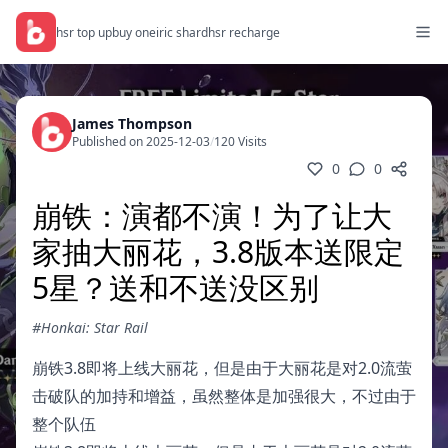
hsr top up
buy oneiric shard
hsr recharge
James Thompson
Published on 2025-12-03
/
120 Visits
0
0
崩铁：演都不演！为了让大
家抽大丽花，3.8版本送限定
5星？送和不送没区别
#Honkai: Star Rail
崩铁3.8即将上线大丽花，但是由于大丽花是对2.0流萤
击破队的加持和增益，虽然整体是加强很大，不过由于
整个队伍