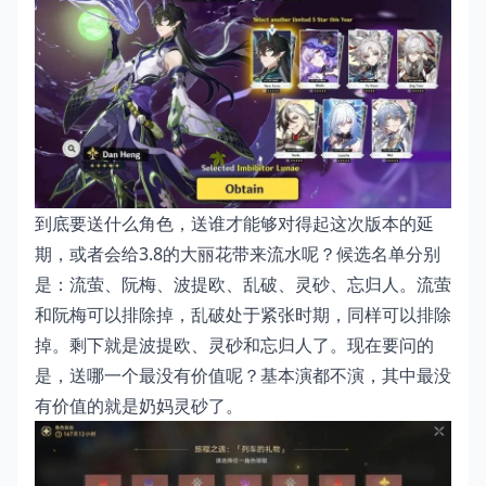
到底要送什么角色，送谁才能够对得起这次版本的延
期，或者会给3.8的大丽花带来流水呢？候选名单分别
是：流萤、阮梅、波提欧、乱破、灵砂、忘归人。流萤
和阮梅可以排除掉，乱破处于紧张时期，同样可以排除
掉。剩下就是波提欧、灵砂和忘归人了。现在要问的
是，送哪一个最没有价值呢？基本演都不演，其中最没
有价值的就是奶妈灵砂了。