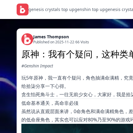
genesis crystals top up
genshin top up
genesis cryst
James Thompson
Published on 2025-11-22
/
66 Visits
原神：我有个疑问，这种类
#Genshin Impact
玩5年原神，我一直有个疑问，角色抽满命满精，究
给拾柒分享一下心得。
贪生怕死角斗士，一往无前少女心，大家好，我是拾
低命基本通关，高命非必须
虽然说从直观层面来讲，0命角色和满命满精角色，差
的低命座角色，其实也可以应对80%乃至90%的游戏