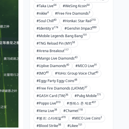
64
64
#Taka Live
#WeSing Kcoin
4
3
#nikke
#Free Fire Diamonds
40
210
#Soul Chill
#Honkai: Star Rail
174
889
#Identity V
#Genshin Impact
101
#Mobile Legends Bang Bang
58
#TNG Reload Pin (MY)
117
#Arena Breakout
43
#Mango Live Diamonds
40
91
#Uplive Diamonds
#MICO Live
40
40
#IMO
#YoHo: Group Voice Chat
48
#Eggy Party Eggy Coins
37
#Free Fire Diamonds (LATAM)
36
771
#GASH Card (TW)
#Pubg Mobile
810
407
#Poppo Live
#젠레스 존 제로
38
118
#Xena Live
#Chamet
470
2
#붕괴: 스타레일
#MICO Live Coins
98
151
#Blood Strike
#Likee