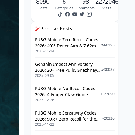
8090
6
98
2272046
Posts
Categories
Comments
Visits
Popular Posts
PUBG Mobile Zero Recoil Codes
60195
2026: 40% Faster Aim & 7.62mm
2025-11-14
Weapon Adjustments
Genshin Impact Anniversary
30087
2026: 20+ Free Pulls, Snezhnaya
2025-09-05
Roadmap & Complete Guide
Guide
PUBG Mobile No-Recoil Codes
23090
2026: 4-Finger Claw Guide
2025-12-26
PUBG Mobile Sensitivity Codes
20320
2026: 90%+ Zero Recoil for the
2025-11-22
V4.4 M416 & AUG Meta