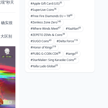
现“秒天
35
#Apple Gift Card (US)
36
#SuperLive Coins
69
#Free Fire Diamonds EU + TR
145
，确实很
#Zenless Zone Zero
47
43
#Where Winds Meet
#Yaahlan
39
#ZEPETO ZEMs & Coins
多大区别
43
119
#SUGO Coins
#Delta Force
219
#Honor of Kings
38
62
#PUBG G-COIN CDK
#tango
41
#StarMaker: Sing Karaoke Coins
33
#Yalla Ludo Global