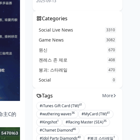
2025-09-13
Categories
Social Live News
3310
Game News
3082
원신
670
젠레스 존 제로
408
붕괴: 스타레일
470
Social
0
Tags
More
41
#iTunes Gift Card (TW)
36
41
命主C的
#wuthering waves
#MyCard (TW)
1
35
#Kingshot
#Racing Master (SEA)
46
#Chamet Diamond
40
1
#Idol Party Diamonds
#붕괴 스타레일