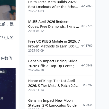
Delta Force Meta Builds 2026:
17063
Best Loadouts After the Echo
2025-11-03
Season Update
MLBB April 2026 Redeem
之前，氪
12775
Codes: Free Diamonds, Skins &
2026-04-12
Starlight Rewards
了很大的
Free UC PUBG Mobile in 2026: 7
11769
Proven Methods to Earn 500+
2025-09-09
UC (V4.3 & RPA18 Updates)
角色数值
Genshin Impact Pricing Guide
10849
2026: Official Top-Up Center,
2025-09-10
Platform Differences, and
Smarter Spending
Honor of Kings Tier List April
9792
2026: S-Tier Meta & Patch 2.2
2025-11-14
Changes
Genshin Impact New Moon
9634
Statues: 270 Lunoculus Guide