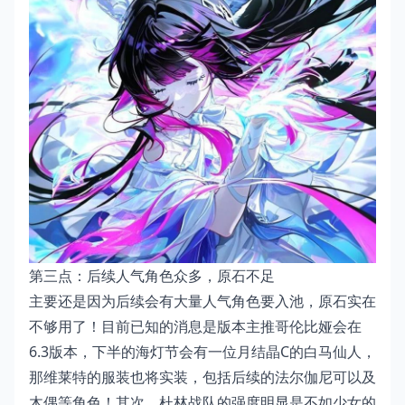
第三点：后续人气角色众多，原石不足
主要还是因为后续会有大量人气角色要入池，原石实在
不够用了！目前已知的消息是版本主推哥伦比娅会在
6.3版本，下半的海灯节会有一位月结晶C的白马仙人，
那维莱特的服装也将实装，包括后续的法尔伽尼可以及
木偶等角色！其次，杜林战队的强度明显是不如少女的