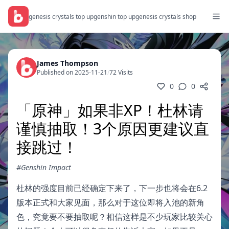
genesis crystals top up
genshin top up
genesis crystals shop
James Thompson
Published on 2025-11-21
/
72 Visits
0
0
「原神」如果非XP！杜林请
谨慎抽取！3个原因更建议直
接跳过！
#Genshin Impact
杜林的强度目前已经确定下来了，下一步也将会在6.2
版本正式和大家见面，那么对于这位即将入池的新角
色，究竟要不要抽取呢？相信这样是不少玩家比较关心