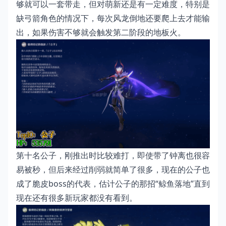
够就可以一套带走，但对萌新还是有一定难度，特别是
缺弓箭角色的情况下，每次风龙倒地还要爬上去才能输
出，如果伤害不够就会触发第二阶段的地板火。
第十名公子，刚推出时比较难打，即使带了钟离也很容
易被秒，但后来经过削弱就简单了很多，现在的公子也
成了脆皮boss的代表，估计公子的那招“鲸鱼落地”直到
现在还有很多新玩家都没有看到。