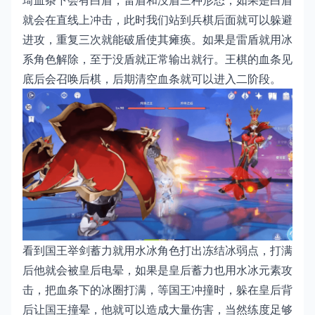
琦血条下会有白盾，雷盾和没盾三种形态，如果是白盾
就会在直线上冲击，此时我们站到兵棋后面就可以躲避
进攻，重复三次就能破盾使其瘫痪。如果是雷盾就用冰
系角色解除，至于没盾就正常输出就行。王棋的血条见
底后会召唤后棋，后期清空血条就可以进入二阶段。
看到国王举剑蓄力就用水冰角色打出冻结冰弱点，打满
后他就会被皇后电晕，如果是皇后蓄力也用水冰元素攻
击，把血条下的冰圈打满，等国王冲撞时，躲在皇后背
后让国王撞晕，他就可以造成大量伤害，当然练度足够