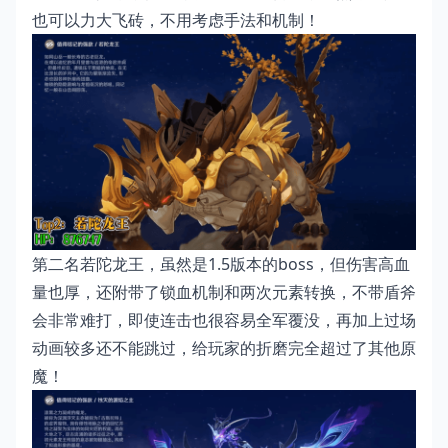
也可以力大飞砖，不用考虑手法和机制！
第二名若陀龙王，虽然是1.5版本的boss，但伤害高血
量也厚，还附带了锁血机制和两次元素转换，不带盾斧
会非常难打，即使连击也很容易全军覆没，再加上过场
动画较多还不能跳过，给玩家的折磨完全超过了其他原
魔！