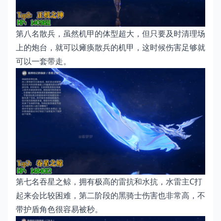
第八名散兵，虽然机甲的体型超大，但只要及时清理场
上的炮台，就可以瘫痪散兵的机甲，这时候伤害足够就
可以一套带走。
第七名吞星之鲸，拥有极高的雷抗和水抗，水雷主C打
起来会比较困难，第二阶段的黑骑士伤害也非常高，不
带护盾角色很容易被秒。