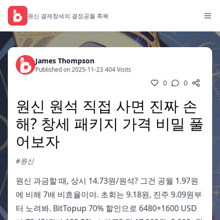
원신 결제
창세의 결정
공월 축복
James Thompson
Published on 2025-11-23
/
404 Visits
0
0
원신 원석 직접 사면 진짜 손
해? 창세 패키지 가격 비밀 풀
어보자
#원신
원신 과금할 때, 상시 14.73원/원석? 그건 공월 1.97원
에 비해 7배 비효율이야. 초회는 9.18원, 진주 9.09원부
터 노려봐. BitTopup 70% 할인으로 6480+1600 USD