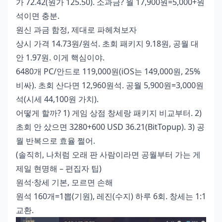
가 72.42(원가 125.50). 소과금? 월 17,900원=5,000+원
석이면 충분.
원신 과금 함정, 제대로 파헤쳐보자
상시 가격 14.73원/원석. 초회 패키지 9.18원, 공월 대
안 1.97원. 이게 핵심이야.
6480개 PC/안드로 119,000원(iOS는 149,000원, 25%
비싸). 초회 산다면 12,960원석. 공월 5,900원=3,000원
석(시세 44,100원 가치).
어떻게 할까? 1) 게임 상점 창세랑 패키지 비교부터. 2)
초회 안 샀으면 3280+600 USD 36.21(BitTopup). 3) 공
월 반복으로 효율 쩔어.
(솔직히, 나처럼 오래 판 사람이라면 공월부터 가는 게
제일 현명해 – 편집자 팁)
원석·창세 기본, 모르면 손해
원석 160개=1뽑(기원), 레진(수지) 하루 6회. 창세는 1:1
교환.