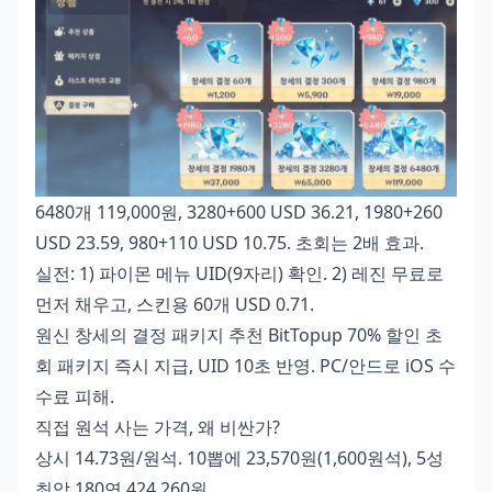
6480개 119,000원, 3280+600 USD 36.21, 1980+260
USD 23.59, 980+110 USD 10.75. 초회는 2배 효과.
실전: 1) 파이몬 메뉴 UID(9자리) 확인. 2) 레진 무료로
먼저 채우고, 스킨용 60개 USD 0.71.
원신 창세의 결정 패키지 추천
BitTopup 70% 할인 초
회 패키지 즉시 지급, UID 10초 반영. PC/안드로 iOS 수
수료 피해.
직접 원석 사는 가격, 왜 비싼가?
상시 14.73원/원석. 10뽑에 23,570원(1,600원석), 5성
최악 180연 424,260원.