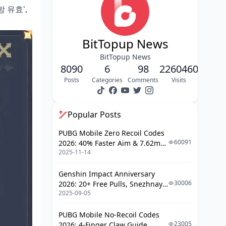
 유효',
캐릭터 역할별 최적 축복 선택 가이드
메인 딜러용 축복 조합
BitTopup News
서브 딜러 최적화 축복
BitTopup News
서포터/힐러 전용 축복
8090
6
98
2260460
Posts
Categories
Comments
Visits
함정 카드 완전 정리 및 회피 전략
절대 피해야 할 축복 리스트
Popular Posts
상황별 함정 카드 식별법
PUBG Mobile Zero Recoil Codes
실수 복구 방법
60091
2026: 40% Faster Aim & 7.62mm
2025-11-14
Weapon Adjustments
축복 시너지 조합 심화 분석
Genshin Impact Anniversary
원소 반응 극대화 조합
30006
2026: 20+ Free Pulls, Snezhnaya
DPS 폭증 축복 세트
2025-09-05
Roadmap & Complete Guide
Guide
생존력 강화 조합
PUBG Mobile No-Recoil Codes
23005
2026: 4-Finger Claw Guide