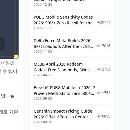
층별 축복 선택 전략 (9-12층)
2025-12-26
9-10층 추천 축복
PUBG Mobile Sensitivity Codes
11-12층 고난이도 대응
20171
2026: 90%+ Zero Recoil for the
2025-11-22
V4.4 M416 & AUG Meta
보스별 특화 축복
Delta Force Meta Builds 2026:
축복 효율성 측정 및 성능 분석
17016
Best Loadouts After the Echo
2025-11-03
Season Update
DPS 증가율 계산법
야 하죠.
축복 성능 비교 도구
MLBB April 2026 Redeem
12753
Codes: Free Diamonds, Skins &
할 수 있어
실전 테스트 결과
2026-04-12
Starlight Rewards
6.0 메타 변화와 축복 선택 트렌드
Free UC PUBG Mobile in 2026: 7
11751
Proven Methods to Earn 500+
... 월
이전 버전 대비 변화점
2025-09-09
UC (V4.3 & RPA18 Updates)
새로운 메타 축복 등장
Genshin Impact Pricing Guide
0개로 기존
향후 업데이트 예측
10815
2026: Official Top-Up Center,
2025-09-10
Platform Differences, and
실전 축복 선택 체크리스트
Smarter Spending