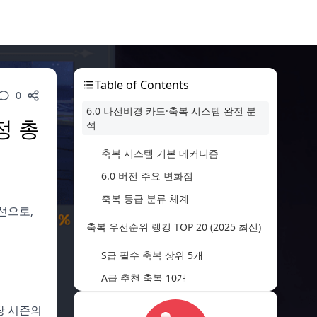
Table of Contents
0
6.0 나선비경 카드·축복 시스템 완전 분
정 총
석
축복 시스템 기본 메커니즘
6.0 버전 주요 변화점
축복 등급 분류 체계
선으로,
축복 우선순위 랭킹 TOP 20 (2025 최신)
S급 필수 축복 상위 5개
A급 추천 축복 10개
상황별 B급 축복 활용법
당 시즌의