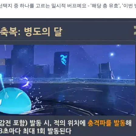
선택지 중 하나를 고르는 일시적 버프예요 - '해당 층 유효', '이번 방