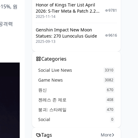
Honor of Kings Tier List April
15%, 원
선택 전 필수 확인사항
9781
2026: S-Tier Meta & Patch 2.2
2025-11-14
Changes
단계별 선택 가이드
/공격력
최종 검토 포인트
Genshin Impact New Moon
9616
Statues: 270 Lunoculus Guide
자주 묻는 질문 (FAQ)
2025-09-13
Categories
Social Live News
3310
Game News
3082
원신
670
젠레스 존 제로
408
붕괴: 스타레일
470
Social
0
Tags
More