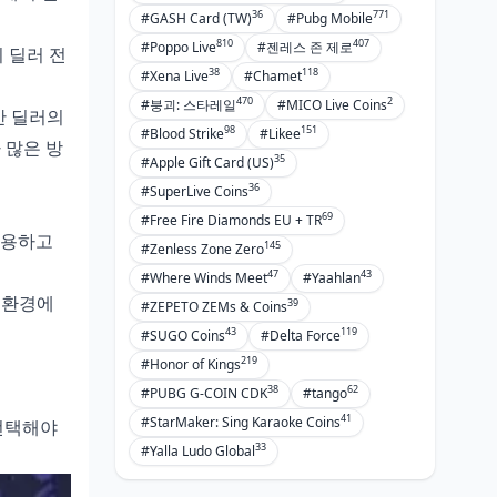
36
771
#GASH Card (TW)
#Pubg Mobile
810
407
#Poppo Live
#젠레스 존 제로
리 딜러 전
38
118
#Xena Live
#Chamet
470
2
#붕괴: 스타레일
#MICO Live Coins
반 딜러의
98
151
#Blood Strike
#Likee
 많은 방
35
#Apple Gift Card (US)
36
#SuperLive Coins
69
#Free Fire Diamonds EU + TR
유용하고
145
#Zenless Zone Zero
47
43
#Where Winds Meet
#Yaahlan
링 환경에
39
#ZEPETO ZEMs & Coins
43
119
#SUGO Coins
#Delta Force
219
#Honor of Kings
38
62
#PUBG G-COIN CDK
#tango
41
#StarMaker: Sing Karaoke Coins
 선택해야
33
#Yalla Ludo Global