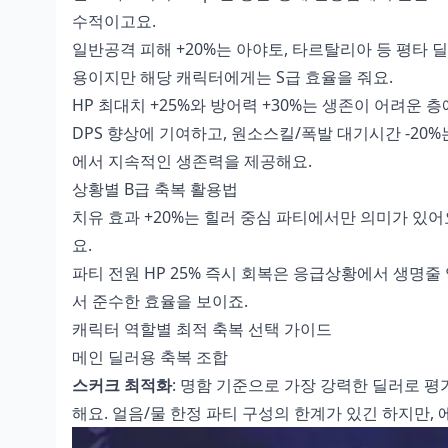
수적이고요.
일반공격 피해 +20%는 아야토, 타르탈리아 등 평타 딜
용이지만 해당 캐릭터에게는 S급 효율을 줘요.
HP 최대치 +25%와 방어력 +30%는 생존이 어려운 
DPS 향상에 기여하고, 원소스킬/폭발 대기시간 -20%
에서 지속적인 생존력을 제공해요.
상황별 B급 축복 활용법
치유 효과 +20%는 힐러 중심 파티에서만 의미가 있어
요.
파티 전원 HP 25% 즉시 회복은 응급상황에서 생명줄 
서 준수한 효율을 보이죠.
캐릭터 역할별 최적 축복 선택 가이드
메인 딜러용 축복 조합
스커크 최적화
: 명함 기준으로 가장 강력한 딜러로 평
해요. 얼음/물 한정 파티 구성의 한계가 있긴 하지만