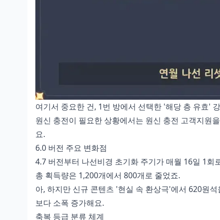
여기서 중요한 건, 1번 방에서 선택한 '해당 층 유효'
원신 충전이 필요한 상황에서는
원신 충전 고객지원
을
요.
6.0 버전 주요 변화점
4.7 버전부터 나선비경 초기화 주기가 매월 16일 1회로
총 획득량은 1,200개에서 800개로 줄었죠.
아, 하지만 신규 콘텐츠 '현실 속 환상극'에서 620원
보다 소폭 증가해요.
축복 등급 분류 체계