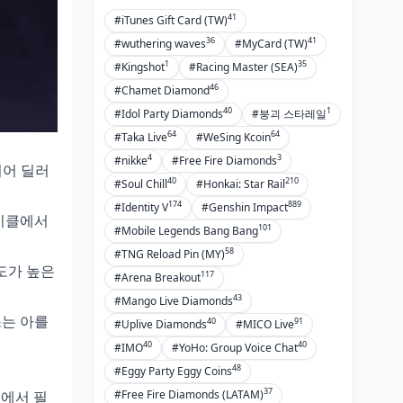
41
#iTunes Gift Card (TW)
36
41
#wuthering waves
#MyCard (TW)
1
35
#Kingshot
#Racing Master (SEA)
46
#Chamet Diamond
40
1
#Idol Party Diamonds
#붕괴 스타레일
64
64
#Taka Live
#WeSing Kcoin
4
3
#nikke
#Free Fire Diamonds
티어 딜러
40
210
#Soul Chill
#Honkai: Star Rail
174
889
#Identity V
#Genshin Impact
사이클에서
101
#Mobile Legends Bang Bang
58
#TNG Reload Pin (MY)
도가 높은
117
#Arena Breakout
43
#Mango Live Diamonds
쓰는 아를
40
91
#Uplive Diamonds
#MICO Live
40
40
#IMO
#YoHo: Group Voice Chat
48
#Eggy Party Eggy Coins
37
티에서 필
#Free Fire Diamonds (LATAM)