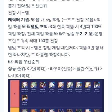
뽑기 전략 및 우선순위
천장 시스템
캐릭터 기원
: 90뽑 내 5성 확정 (소프트 천장 74뽑), 픽
업 확률 50%
별빛 포착
: 3회 연속 픽뚫 시 4번째 100%
픽업 확정, 전체 픽업 확률 55%로 상승
무기 기원
: 운명
포인트 1pt, 최대 160뽑 천장
별빛 포착 시스템은 정말 게임 체인저다. 픽뚫 3번 당하
면 화나지만, 그 다음엔 확정이니까.
6.0 픽업 우선순위
성능 순위
: 야란(복각) > 라우마(신규) > 플린스(신규) >
나히다(복각)