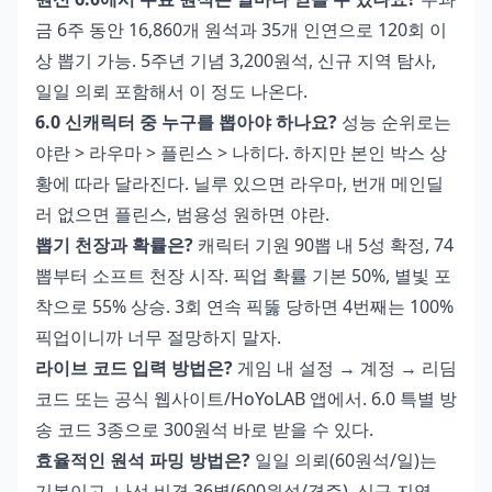
금 6주 동안 16,860개 원석과 35개 인연으로 120회 이
상 뽑기 가능. 5주년 기념 3,200원석, 신규 지역 탐사,
일일 의뢰 포함해서 이 정도 나온다.
6.0 신캐릭터 중 누구를 뽑아야 하나요?
성능 순위로는
야란 > 라우마 > 플린스 > 나히다. 하지만 본인 박스 상
황에 따라 달라진다. 닐루 있으면 라우마, 번개 메인딜
러 없으면 플린스, 범용성 원하면 야란.
뽑기 천장과 확률은?
캐릭터 기원 90뽑 내 5성 확정, 74
뽑부터 소프트 천장 시작. 픽업 확률 기본 50%, 별빛 포
착으로 55% 상승. 3회 연속 픽뚫 당하면 4번째는 100%
픽업이니까 너무 절망하지 말자.
라이브 코드 입력 방법은?
게임 내 설정 → 계정 → 리딤
코드 또는 공식 웹사이트/HoYoLAB 앱에서. 6.0 특별 방
송 코드 3종으로 300원석 바로 받을 수 있다.
효율적인 원석 파밍 방법은?
일일 의뢰(60원석/일)는
기본이고, 나선 비경 36별(600원석/격주), 신규 지역