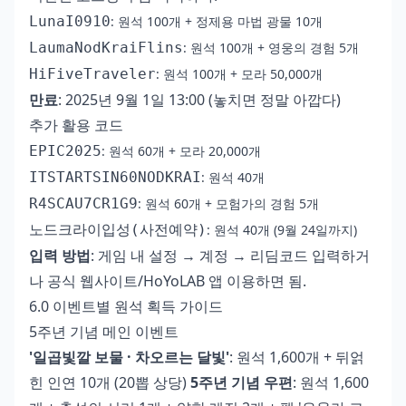
LunaI0910
: 원석 100개 + 정제용 마법 광물 10개
LaumaNodKraiFlins
: 원석 100개 + 영웅의 경험 5개
HiFiveTraveler
: 원석 100개 + 모라 50,000개
만료
: 2025년 9월 1일 13:00 (놓치면 정말 아깝다)
추가 활용 코드
EPIC2025
: 원석 60개 + 모라 20,000개
ITSTARTSIN60NODKRAI
: 원석 40개
R4SCAU7CR1G9
: 원석 60개 + 모험가의 경험 5개
노드크라이입성(사전예약)
: 원석 40개 (9월 24일까지)
입력 방법
: 게임 내 설정 → 계정 → 리딤코드 입력하거
나 공식 웹사이트/HoYoLAB 앱 이용하면 됨.
6.0 이벤트별 원석 획득 가이드
5주년 기념 메인 이벤트
'일곱빛깔 보물 · 차오르는 달빛'
: 원석 1,600개 + 뒤얽
힌 인연 10개 (20뽑 상당)
5주년 기념 우편
: 원석 1,600