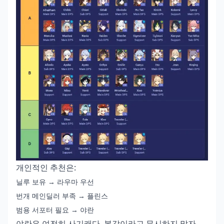
개인적인 추천은:
닐루 보유 → 라우마 우선
번개 메인딜러 부족 → 플린스
범용 서포터 필요 → 야란
야란은 여전히 사기캐다. 복각이라고 무시하지 말자.