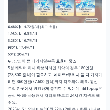
6,480개
: 14.72원/개 (최고 효율)
1,980개: 16.5원/개
3,280개: 16.7원/개
980개: 17.4원/개
60개: 20원/개
뭐, 당연히 큰 패키지일수록 효율이 좋죠.
5성 캐릭터 하나 확보하려면 최악의 경우 180연천
(28,800 원석)이 필요하고, 네페르+푸리나 둘 다 가져가
려면 360연천(57,600 원석)까지 각오해야 해요.
원신
트럭 싼곳
에서 안전하게 충전할 수 있는데, BitTopup은
공식 API를 사용해서 처리도 빠르고 24시간 지원도 해
줘요.
2025년 6.1 업데이트(10월 22일) 2배 초기화를 제대로