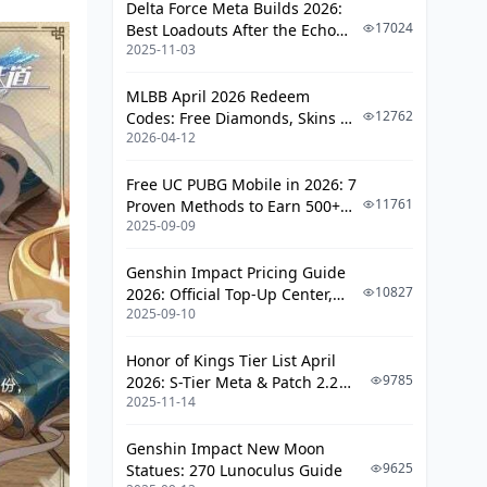
Delta Force Meta Builds 2026:
17024
Best Loadouts After the Echo
2025-11-03
Season Update
MLBB April 2026 Redeem
12762
Codes: Free Diamonds, Skins &
2026-04-12
Starlight Rewards
Free UC PUBG Mobile in 2026: 7
11761
Proven Methods to Earn 500+
2025-09-09
UC (V4.3 & RPA18 Updates)
Genshin Impact Pricing Guide
10827
2026: Official Top-Up Center,
2025-09-10
Platform Differences, and
Smarter Spending
Honor of Kings Tier List April
9785
2026: S-Tier Meta & Patch 2.2
2025-11-14
Changes
Genshin Impact New Moon
9625
Statues: 270 Lunoculus Guide