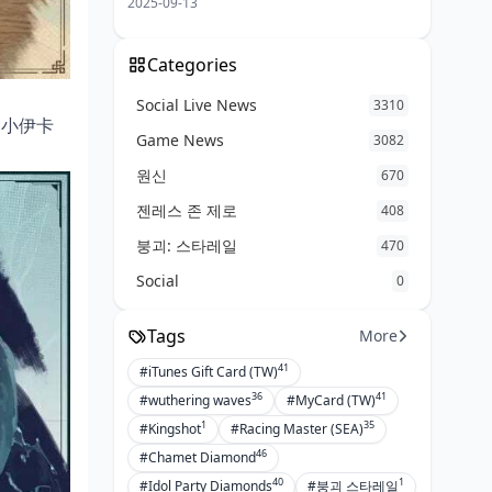
2025-09-13
Categories
Social Live News
3310
的小伊卡
Game News
3082
원신
670
젠레스 존 제로
408
붕괴: 스타레일
470
Social
0
Tags
More
41
#iTunes Gift Card (TW)
36
41
#wuthering waves
#MyCard (TW)
1
35
#Kingshot
#Racing Master (SEA)
46
#Chamet Diamond
40
1
#Idol Party Diamonds
#붕괴 스타레일