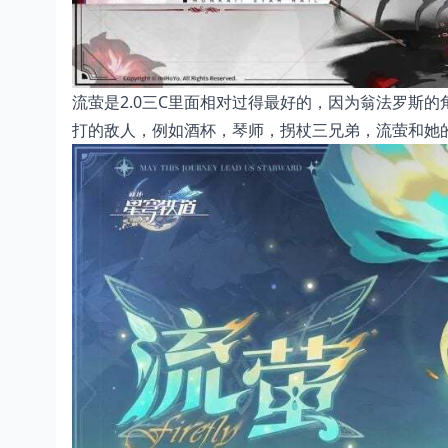
流萤是2.0三C里面相对过得最好的，因为翁法罗斯
打的敌人，例如酒杯，琴师，拐杖三兄弟，流萤和她