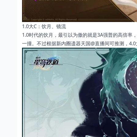
1.0大C：饮月、镜流
1.0时代的饮月，最引以为傲的就是3A强普的高倍
一撞。不过根据新内圈遗器天国@直播间可推测，4.