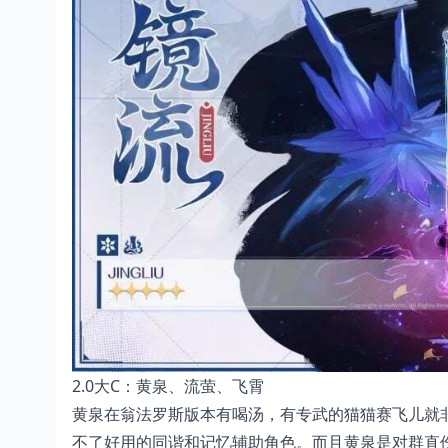
2.0大C：黄泉、流萤、飞霄
黄泉在翁法罗斯版本有喝汤，有专武的猫猫赛飞儿就
不了好用的同谐和记忆辅助角色。而且黄泉是对群直