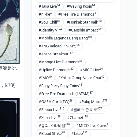
64
64
#Taka Live
#WeSing Kcoin
4
3
#nikke
#Free Fire Diamonds
40
210
#Soul Chill
#Honkai: Star Rail
174
889
#Identity V
#Genshin Impact
101
#Mobile Legends Bang Bang
58
#TNG Reload Pin (MY)
117
#Arena Breakout
43
#Mango Live Diamonds
镜流是比
40
91
#Uplive Diamonds
#MICO Live
40
40
#IMO
#YoHo: Group Voice Chat
强，即使
48
#Eggy Party Eggy Coins
37
#Free Fire Diamonds (LATAM)
36
771
#GASH Card (TW)
#Pubg Mobile
810
407
#Poppo Live
#젠레스 존 제로
38
118
#Xena Live
#Chamet
470
2
#붕괴: 스타레일
#MICO Live Coins
98
151
#Blood Strike
#Likee