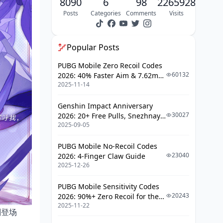
8090
6
98
2265928
Posts
Categories
Comments
Visits
Popular Posts
PUBG Mobile Zero Recoil Codes
60132
2026: 40% Faster Aim & 7.62mm
2025-11-14
Weapon Adjustments
Genshin Impact Anniversary
30027
2026: 20+ Free Pulls, Snezhnaya
2025-09-05
Roadmap & Complete Guide
Guide
PUBG Mobile No-Recoil Codes
23040
2026: 4-Finger Claw Guide
2025-12-26
PUBG Mobile Sensitivity Codes
20243
2026: 90%+ Zero Recoil for the
2025-11-22
V4.4 M416 & AUG Meta
刚登场