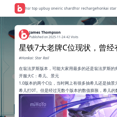
hsr top up
buy oneiric shard
hsr recharge
honkai star
James Thompson
Published on 2025-11-24
/
42 Visits
星铁7大老牌C位现状，曾
#Honkai: Star Rail
在翁法罗斯版本，可能大家用最多的还是翁法罗斯的
开服大C：希儿、景元
1.0版本的两个C位，当时网上有很多抽希儿还是抽
希儿打0T。但是经过无数个版本的数值膨胀，希儿