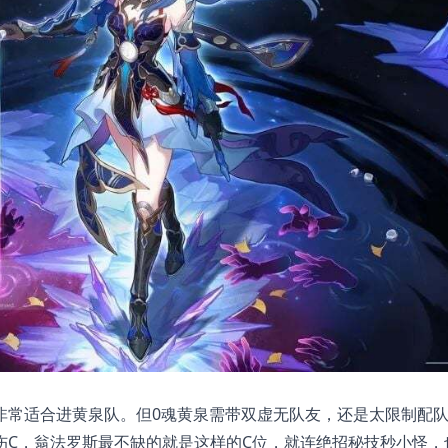
非常适合进黄泉队。但0魂黄泉需带双虚无队友，还是太限制配
伤C，翁法罗斯最不缺的就是这样的C位，就连绝招秘技秒小怪，