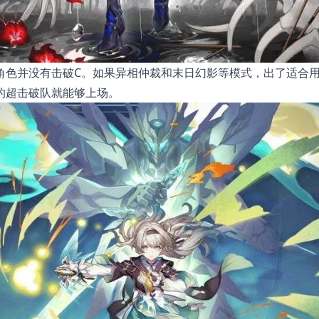
的角色并没有击破C。如果异相仲裁和末日幻影等模式，出了适合
的超击破队就能够上场。