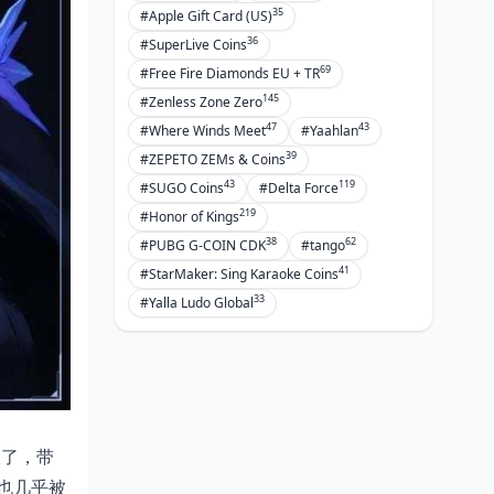
35
#Apple Gift Card (US)
36
#SuperLive Coins
69
#Free Fire Diamonds EU + TR
145
#Zenless Zone Zero
47
43
#Where Winds Meet
#Yaahlan
39
#ZEPETO ZEMs & Coins
43
119
#SUGO Coins
#Delta Force
219
#Honor of Kings
38
62
#PUBG G-COIN CDK
#tango
41
#StarMaker: Sing Karaoke Coins
33
#Yalla Ludo Global
队了，带
也几乎被