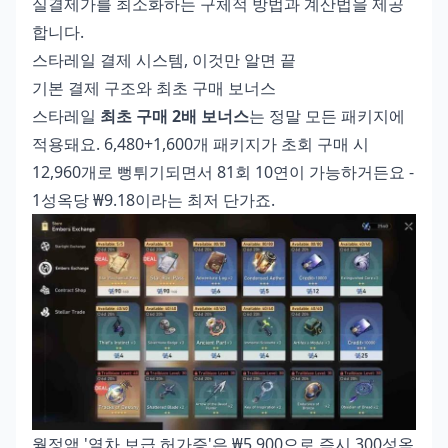
실결제가를 최소화하는 구체적 방법과 계산법을 제공
합니다.
스타레일 결제 시스템, 이것만 알면 끝
기본 결제 구조와 최초 구매 보너스
스타레일
최초 구매 2배 보너스
는 정말 모든 패키지에
적용돼요. 6,480+1,600개 패키지가 초회 구매 시
12,960개로 뻥튀기되면서 81회 10연이 가능하거든요 -
1성옥당 ₩9.18이라는 최저 단가죠.
월정액 '열차 보급 허가증'은 ₩5,900으로 즉시 300성옥