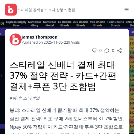
스타 레일 결제
붕스 코다 샵
붕스 현질
James Thompson
Published on 2025-11-05
/
229 Visits
0
0
스타레일 신배너 결제 최대
37% 절약 전략 - 카드+간편
결제+쿠폰 3단 조합법
#붕괴: 스타레일
붕괴: 스타레일 신배너 뽑기할 때 최대 37% 절약하는
실전 결제 전략. 최초 구매 2배 보너스부터 KT 7% 할인,
Npay 50% 적립까지 카드·간편결제·쿠폰 3단 조합으로