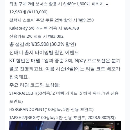
최초 구매 2배 보너스 활용 시 6,480+1,600개 패키지 →
12,960개 (₩119,000)
갤럭시 스토어 주말 쿠폰 25% 할인 시 ₩89,250
KakaoPay 5% 캐시백 적용 시 ₩84,788
신용카드 2% 적립 시 ₩83,092
총 절감액: ₩35,908 (30.2% 할인)
신배너 출시 타이밍별 할인 이벤트
KT 할인은 매월 1일과 중순 2회, Npay 프로모션은 분기
별로 진행되고요. 여름 시즌(8월)에는 리딤 코드 배포가
집중돼요.
주요 리딤 코드와 보상들:
STARRAILGIFT(50성옥, 2 여행 가이드, 5 해피 워터, 1만 신용
포인트)
HSRGRANDOPEN1(100성옥, 5만 신용 포인트)
TAP8H27JBRGP(100성옥, 5만 신용 포인트, 2023.9.30까지)