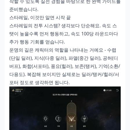
작할 수 있도록 실전 경험을 바탕으로 한 완벽 가이드를
준비했습니다.
스타레일, 이것만 알면 시작 끝
스타레일의 전투 시스템? 생각보다 단순해요. 속도 스
탯이 높을수록 먼저 행동하고, 속도 100당 라운드마다
추가 행동 기회를 얻습니다.
운명의 길은 캐릭터의 역할을 나타내는 거예요 - 수렵
(단일 딜러), 지식(다중 딜러), 파멸(중간 딜러), 공허(디
버프), 화합(서포터), 풍요(힐러), 보존(탱커), 기억(소환/
다용도). 복잡해 보이지만 실제로는 딜러/탱커/힐러/서
포터 정도로 생각하면 됩니다.