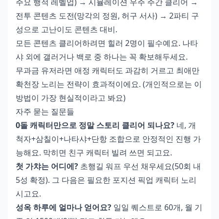
주요 행적 레벨업) → 시뮬레이션 우주 주간 클리어 →
전투 콘텐츠 도전(망각의 정원, 허구 서사) → 2파티 구
성으로 고난이도 콘텐츠 대비.
모든 콘텐츠 클리어하려면 힐러 2명이 필수예요. 나타
샤 외에 갤러거나 백로 중 하나는 꼭 확보해두세요.
무과금 유저라면 애정 캐릭터도 과감히 거르고 최애만
확천장 노리는 전략이 효과적이에요. (개인적으로는 이
방법이 가장 현실적이라고 봐요)
자주 묻는 질문들
0돌 캐릭터만으로 정말 스토리 클리어 되나요?
네, 개
척자+삼칠이+나타샤+단항 조합으로 안정적인 진행 가
능해요. 막히면 친구 캐릭터 빌려 쓰면 되고요.
첫 가챠는 어디에?
초행길 워프 우선 채우세요(50회 내
5성 확정). 그 다음은 필요한 포지션 픽업 캐릭터 노리
시고요.
성옥 하루에 얼마나 얻어요?
일일 퀘스트로 60개, 월 기