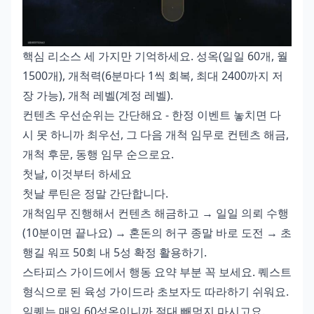
핵심 리소스 세 가지만 기억하세요. 성옥(일일 60개, 월
1500개), 개척력(6분마다 1씩 회복, 최대 2400까지 저
장 가능), 개척 레벨(계정 레벨).
컨텐츠 우선순위는 간단해요 - 한정 이벤트 놓치면 다
시 못 하니까 최우선, 그 다음 개척 임무로 컨텐츠 해금,
개척 후문, 동행 임무 순으로요.
첫날, 이것부터 하세요
첫날 루틴은 정말 간단합니다.
개척임무 진행해서 컨텐츠 해금하고 → 일일 의뢰 수행
(10분이면 끝나요) → 혼돈의 허구 종말 바로 도전 → 초
행길 워프 50회 내 5성 확정 활용하기.
스타피스 가이드에서 행동 요약 부분 꼭 보세요. 퀘스트
형식으로 된 육성 가이드라 초보자도 따라하기 쉬워요.
일퀘는 매일 60성옥이니까 절대 빼먹지 마시고요.