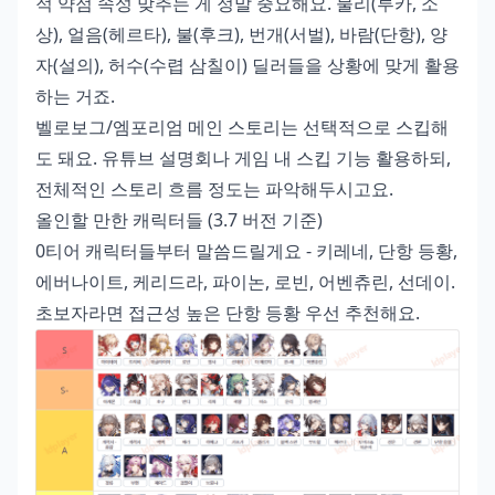
적 약점 속성 맞추는 게 정말 중요해요. 물리(루카, 소
상), 얼음(헤르타), 불(후크), 번개(서벌), 바람(단항), 양
자(설의), 허수(수렵 삼칠이) 딜러들을 상황에 맞게 활용
하는 거죠.
벨로보그/엠포리엄 메인 스토리는 선택적으로 스킵해
도 돼요. 유튜브 설명회나 게임 내 스킵 기능 활용하되,
전체적인 스토리 흐름 정도는 파악해두시고요.
올인할 만한 캐릭터들 (3.7 버전 기준)
0티어 캐릭터들부터 말씀드릴게요 - 키레네, 단항 등황,
에버나이트, 케리드라, 파이논, 로빈, 어벤츄린, 선데이.
초보자라면 접근성 높은 단항 등황 우선 추천해요.