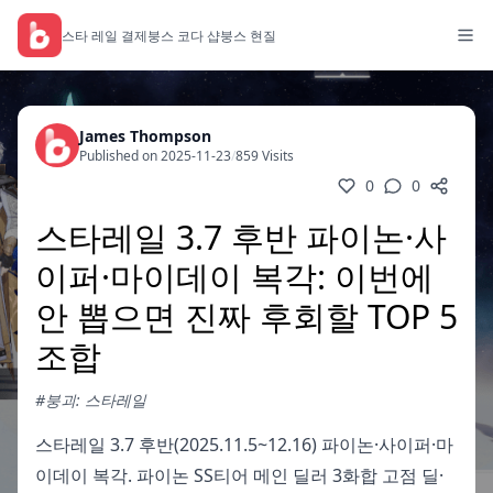
스타 레일 결제
붕스 코다 샵
붕스 현질
James Thompson
Published on 2025-11-23
/
859 Visits
0
0
스타레일 3.7 후반 파이논·사
이퍼·마이데이 복각: 이번에
안 뽑으면 진짜 후회할 TOP 5
조합
#붕괴: 스타레일
스타레일 3.7 후반(2025.11.5~12.16) 파이논·사이퍼·마
이데이 복각. 파이논 SS티어 메인 딜러 3화합 고점 딜·