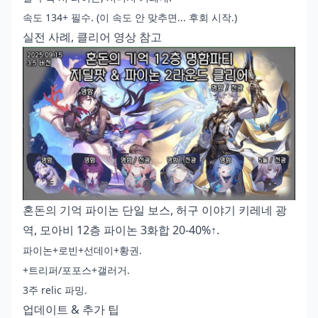
속도 134+ 필수. (이 속도 안 맞추면... 후회 시작.)
실전 사례, 클리어 영상 참고
혼돈의 기억 파이논 단일 보스, 허구 이야기 키레네 광
역, 모아비 12층 파이논 3화합 20-40%↑.
파이논+로빈+선데이+황권.
+트리퍼/포포스+갤러거.
3주 relic 파밍.
업데이트 & 추가 팁