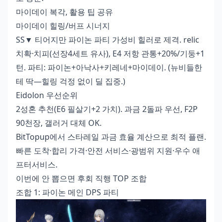
마이데이 복각, 활용 팁 공유
마이데이 힐링/버프 시너지
SS▼ 티어지만 파이논 파티 가성비 힐러로 제격. relic
치확·치피(선장4세트 유사), E4 저항 관통+20%/기둥+1
턴. 파티: 파이논+아낙사+키레네+마이데이. (뉴비들한
테 딱—힐링 걱정 없이 딜 집중.)
Eidolon 우선순위
2성혼 추천(E6 필살기+2 가치). 과금 2돌파 우선, F2P
90천장, 갤러거 대체 OK.
BitTopup에서
스타레일 과금 효율 계산
으로 최적 플랜.
빠른 도착·합리 가격·안전 서비스·광범위 지원·우수 애
프터서비스.
이번에 안 뽑으면 후회 직행 TOP 조합
조합 1: 파이논 메인 DPS 파티