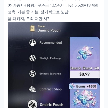
(허가증+대용량). 무과금 13,940 + 과금 5,520=19,460
성옥. 기본 중 기본, 장기적으로 빛남.
꿈 패키지, 초회 때만 사?