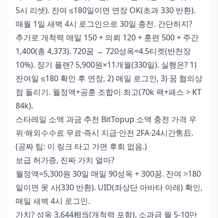
5시 리셋). 잔여 ≤180일이면 연장 OK(초과 330 반환).
매월 1일 새벽 4시 로그인으로 30일 충전. 간단하지?
추가로 개척력 매일 150 + 의뢰 120 + 훈련 500 + 주간
1,400(총 4,373). 720꿈 → 720성옥=4.5티켓(반천장
10%). 장기 플랜? 5,900원×11개월(330일). 실행은? 1)
잔여일 ≤180 확인 후 연장, 2) 매일 로그인, 3) 꿈 협의상
점 돌리기. 월정액+공훈 조합이 최고(70k 팩+패스 > KT
84k).
스타레일 소액 과금 추천
BitTopup 소액 충전 가격 우
위·해외수수료 무료·즉시 지급·안전 2FA·24시간售后.
(공짜 팁: 이 링크 타고 가면 후회 없음.)
보급 허가증, 진짜 가치 얼마?
월정액=5,300원 30일 매일 90성옥 + 300꿈. 잔여 >180
일이면 못 사(330 반환). UID(좌상단 아바타 아래) 확인,
매일 새벽 4시 로그인.
가치? 성옥 3,644相当(개척력 포함). 소과금 월 5-10만