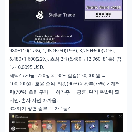
980+110(17%), 1,980+260(19%), 3,280+600(20%),
6,480+1,600(22%). 초회 2배(6,480→12,960, 81뽑). 꿈
1개 0.0095 USD.
혜택? 720꿈=720성옥, 30% 절감(130,000원 →
100,000원). 효율 순위: 티켓(90%) > 광추(75%) > 개척
력(70%). 초회 구매 → 허가증 → 공훈. 단기 폭발력 쩔
지만, 혼자 사면 아까움.
3패키지 정면 승부: 누가 1등?