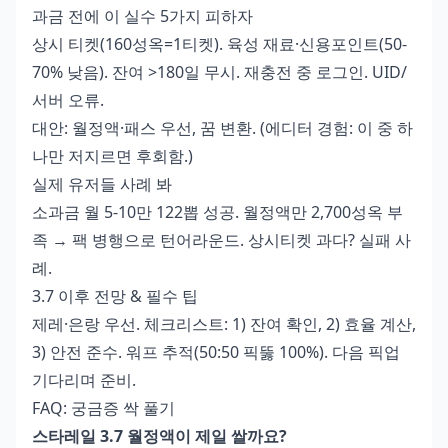
과금 전에 이 실수 5가지 피하자
상시 티켓(160성옥=1티켓). 육성 재료·신용포인트(50-
70% 낮음). 잔여 >180일 무시. 재충전 중 로그인. UID/
서버 오류.
대안: 월정액·패스 우선, 꿈 변환. (에디터 경험: 이 중 하
나만 저지르면 후회함.)
실제 유저들 사례 봐
소과금 월 5-10만 122뽑 성공. 월정액만 2,700성옥 부
족 → 팩 병행으로 턴어라운드. 상시티켓 과다? 실패 사
례.
3.7 이후 전망 & 필수 팁
제레·은랑 우선. 체크리스트: 1) 잔여 확인, 2) 효율 계산,
3) 안전 준수. 워프 추적(50:50 픽뚫 100%). 다음 픽업
기다리며 준비.
FAQ: 궁금증 싹 풀기
스타레일 3.7 월정액이 제일 쌀까요?