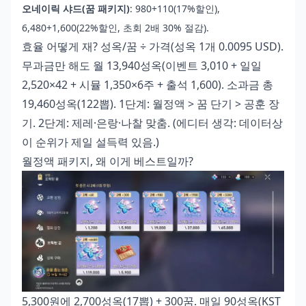
오네이릭 샤드(꿈 패키지)
: 980+110(17%할인),
6,480+1,600(22%할인, 초회 2배 30% 절감).
효율 어떻게 재? 성옥/꿈 ÷ 가격(성옥 1개 0.0095 USD).
무과금만 해도 월 13,940성옥(이벤트 3,010 + 일일
2,520×42 + 시뮬 1,350×6주 + 출석 1,600). 소과금 총
19,460성옥(122뽑). 1단계: 월정액 > 꿈 단기 > 공훈 장
기. 2단계: 제레·은랑·나찰 맞춤. (에디터 생각: 데이터상
이 순위가 제일 설득력 있음.)
월정액 패키지, 왜 이게 베스트일까?
5,300원에 2,700성옥(17뽑) + 300꿈. 매일 90성옥(KST