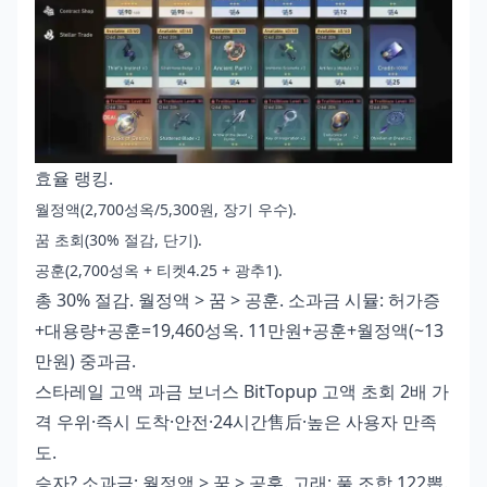
효율 랭킹.
월정액(2,700성옥/5,300원, 장기 우수).
꿈 초회(30% 절감, 단기).
공훈(2,700성옥 + 티켓4.25 + 광추1).
총 30% 절감. 월정액 > 꿈 > 공훈. 소과금 시뮬: 허가증
+대용량+공훈=19,460성옥. 11만원+공훈+월정액(~13
만원) 중과금.
스타레일 고액 과금 보너스
BitTopup 고액 초회 2배 가
격 우위·즉시 도착·안전·24시간售后·높은 사용자 만족
도.
승자? 소과금: 월정액 > 꿈 > 공훈. 고래: 풀 조합 122뽑.