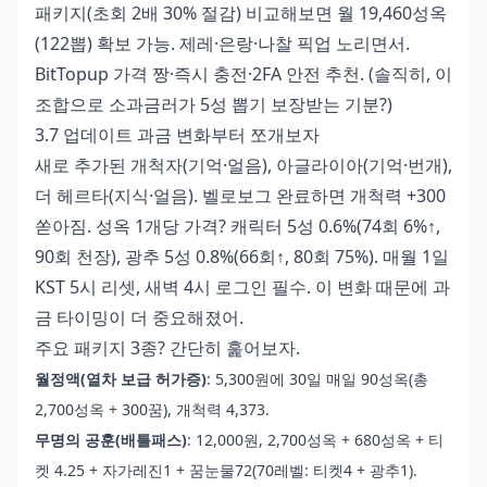
패키지(초회 2배 30% 절감) 비교해보면 월 19,460성옥
(122뽑) 확보 가능. 제레·은랑·나찰 픽업 노리면서.
BitTopup 가격 짱·즉시 충전·2FA 안전 추천. (솔직히, 이
조합으로 소과금러가 5성 뽑기 보장받는 기분?)
3.7 업데이트 과금 변화부터 쪼개보자
새로 추가된 개척자(기억·얼음), 아글라이아(기억·번개),
더 헤르타(지식·얼음). 벨로보그 완료하면 개척력 +300
쏟아짐. 성옥 1개당 가격? 캐릭터 5성 0.6%(74회 6%↑,
90회 천장), 광추 5성 0.8%(66회↑, 80회 75%). 매월 1일
KST 5시 리셋, 새벽 4시 로그인 필수. 이 변화 때문에 과
금 타이밍이 더 중요해졌어.
주요 패키지 3종? 간단히 훑어보자.
월정액(열차 보급 허가증)
: 5,300원에 30일 매일 90성옥(총
2,700성옥 + 300꿈), 개척력 4,373.
무명의 공훈(배틀패스)
: 12,000원, 2,700성옥 + 680성옥 + 티
켓 4.25 + 자가레진1 + 꿈눈물72(70레벨: 티켓4 + 광추1).