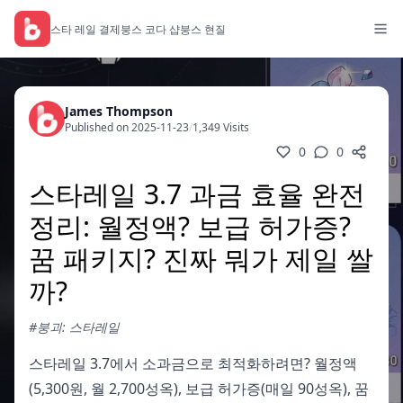
스타 레일 결제
붕스 코다 샵
붕스 현질
James Thompson
Published on 2025-11-23
/
1,349 Visits
0
0
스타레일 3.7 과금 효율 완전
정리: 월정액? 보급 허가증?
꿈 패키지? 진짜 뭐가 제일 쌀
까?
#붕괴: 스타레일
스타레일 3.7에서 소과금으로 최적화하려면? 월정액
(5,300원, 월 2,700성옥), 보급 허가증(매일 90성옥), 꿈