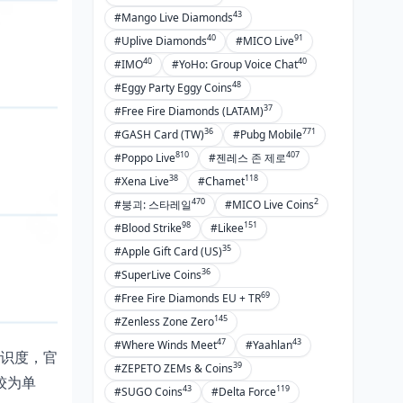
43
#Mango Live Diamonds
40
91
#Uplive Diamonds
#MICO Live
40
40
#IMO
#YoHo: Group Voice Chat
48
#Eggy Party Eggy Coins
37
#Free Fire Diamonds (LATAM)
36
771
#GASH Card (TW)
#Pubg Mobile
810
407
#Poppo Live
#젠레스 존 제로
38
118
#Xena Live
#Chamet
470
2
#붕괴: 스타레일
#MICO Live Coins
98
151
#Blood Strike
#Likee
35
#Apple Gift Card (US)
36
#SuperLive Coins
69
#Free Fire Diamonds EU + TR
145
#Zenless Zone Zero
47
43
#Where Winds Meet
#Yaahlan
辨识度，官
39
#ZEPETO ZEMs & Coins
较为单
43
119
#SUGO Coins
#Delta Force