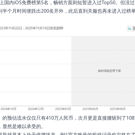
上国内iOS免费榜第5名，畅销方面则短暂进入过Top50。但没
半个月时间便跌出200名开外，此后直到关服也再未进入过榜
的预估流水仅仅只有410万人民币，次月更是直接腰斩到了10
，显然是难以承受的。
新就基本上处于停摆状态，B站官方账号的投稿记录也定格在了1