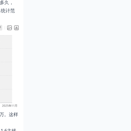
过多久，
单统计范
8万。这样
.6主线