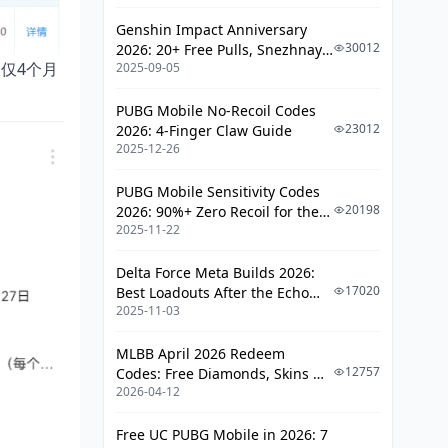
Genshin Impact Anniversary
30012
2026: 20+ Free Pulls, Snezhnaya
仅4个月
2025-09-05
Roadmap & Complete Guide
Guide
。
PUBG Mobile No-Recoil Codes
23012
2026: 4-Finger Claw Guide
2025-12-26
PUBG Mobile Sensitivity Codes
20198
2026: 90%+ Zero Recoil for the
2025-11-22
V4.4 M416 & AUG Meta
Delta Force Meta Builds 2026:
17020
Best Loadouts After the Echo
2025-11-03
Season Update
MLBB April 2026 Redeem
12757
Codes: Free Diamonds, Skins &
2026-04-12
Starlight Rewards
Free UC PUBG Mobile in 2026: 7