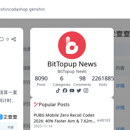
nshin
codashop genshin
0
BitTopup News
BitTopup News
8090
6
98
2261885
Posts
Categories
Comments
Visits
清算一案
倒计时。
Popular Posts
PUBG Mobile Zero Recoil Codes
60103
2026: 40% Faster Aim & 7.62mm
2025-11-14
Weapon Adjustments