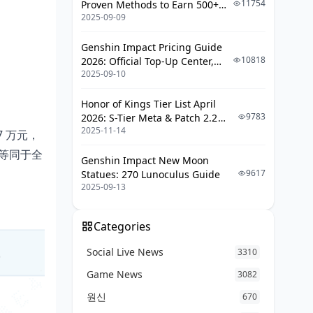
11754
Proven Methods to Earn 500+
2025-09-09
UC (V4.3 & RPA18 Updates)
Genshin Impact Pricing Guide
10818
2026: Official Top-Up Center,
2025-09-10
Platform Differences, and
Smarter Spending
Honor of Kings Tier List April
9783
2026: S-Tier Meta & Patch 2.2
2025-11-14
Changes
 万元，
乎等同于全
Genshin Impact New Moon
9617
Statues: 270 Lunoculus Guide
2025-09-13
Categories
Social Live News
3310
Game News
3082
원신
670