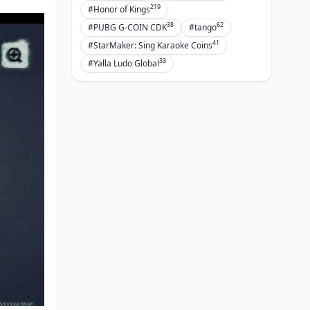
219
#Honor of Kings
38
62
#PUBG G-COIN CDK
#tango
41
#StarMaker: Sing Karaoke Coins
33
#Yalla Ludo Global