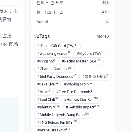
젠레스 존 제로
408
责人，主
붕괴: 스타레일
470
的音符
Social
0
别占股
Tags
More
国内市场
41
#iTunes Gift Card (TW)
36
41
#wuthering waves
#MyCard (TW)
1
35
#Kingshot
#Racing Master (SEA)
46
#Chamet Diamond
40
1
#Idol Party Diamonds
#붕괴 스타레일
64
64
#Taka Live
#WeSing Kcoin
4
3
#nikke
#Free Fire Diamonds
40
210
#Soul Chill
#Honkai: Star Rail
174
889
#Identity V
#Genshin Impact
101
#Mobile Legends Bang Bang
58
#TNG Reload Pin (MY)
117
#Arena Breakout