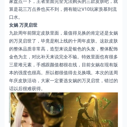
家盘点一下，王者里面完全无法购买的三款皮肤吧，就
算是花三万点券也买不到，拥有能让V10玩家羡慕到流
口水。
女娲 万灵启世
九款周年前限定皮肤里面，最值得兑换的肯定还是女娲
的万灵启世了，毕竟是刚上线的十周年皮肤。这款皮肤
的整体品质非常高，造型来说是银色的头发，整体配饰
金色为主，对比补天来说完全不输。特效里面也有很多
三星堆元素，手感跟颜值都很在线，目前女娲在现有版
本的强度也很高。所以都很值得去兑换哦。本次的送周
年庆皮肤活动，大家一定要选女娲的万灵启世，错过的
话以后很难获得。