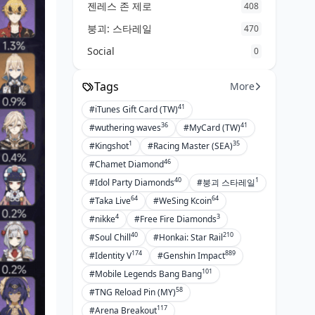
젠레스 존 제로
408
붕괴: 스타레일
470
Social
0
Tags
More
41
#iTunes Gift Card (TW)
36
41
#wuthering waves
#MyCard (TW)
1
35
#Kingshot
#Racing Master (SEA)
46
#Chamet Diamond
40
1
#Idol Party Diamonds
#붕괴 스타레일
64
64
#Taka Live
#WeSing Kcoin
4
3
#nikke
#Free Fire Diamonds
40
210
#Soul Chill
#Honkai: Star Rail
174
889
#Identity V
#Genshin Impact
101
#Mobile Legends Bang Bang
58
#TNG Reload Pin (MY)
117
#Arena Breakout