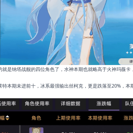
的就是纳塔战舰的四位角色了，水神本期也就略高于火神玛薇卡
莱特本期未进前十，冰系最强输出丝柯克，更是跌落至20%，本