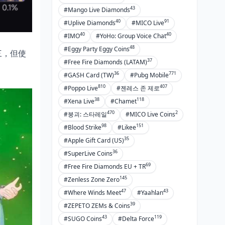
43
#Mango Live Diamonds
40
91
#Uplive Diamonds
#MICO Live
40
40
#IMO
#YoHo: Group Voice Chat
48
#Eggy Party Eggy Coins
三，但使
37
#Free Fire Diamonds (LATAM)
36
771
#GASH Card (TW)
#Pubg Mobile
810
407
#Poppo Live
#젠레스 존 제로
38
118
#Xena Live
#Chamet
470
2
#붕괴: 스타레일
#MICO Live Coins
98
151
#Blood Strike
#Likee
35
#Apple Gift Card (US)
36
#SuperLive Coins
69
#Free Fire Diamonds EU + TR
145
#Zenless Zone Zero
47
43
#Where Winds Meet
#Yaahlan
39
#ZEPETO ZEMs & Coins
43
119
#SUGO Coins
#Delta Force