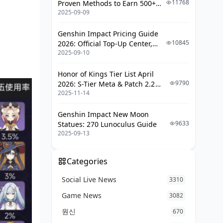
11768
Proven Methods to Earn 500+
2025-09-09
UC (V4.3 & RPA18 Updates)
Genshin Impact Pricing Guide
10845
2026: Official Top-Up Center,
2025-09-10
Platform Differences, and
。
Smarter Spending
Honor of Kings Tier List April
9790
2026: S-Tier Meta & Patch 2.2
2025-11-14
Changes
Genshin Impact New Moon
9633
Statues: 270 Lunoculus Guide
2025-09-13
Categories
Social Live News
3310
Game News
3082
원신
670