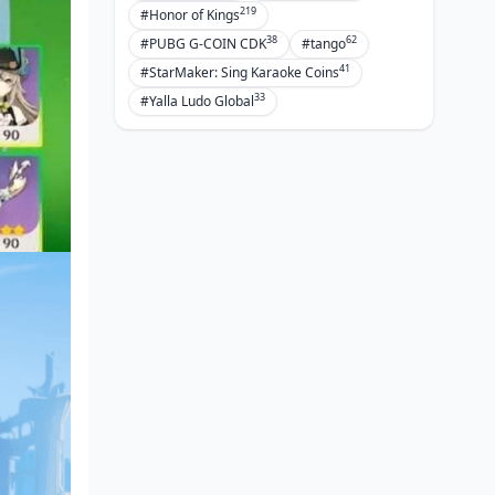
219
#Honor of Kings
38
62
#PUBG G-COIN CDK
#tango
41
#StarMaker: Sing Karaoke Coins
33
#Yalla Ludo Global