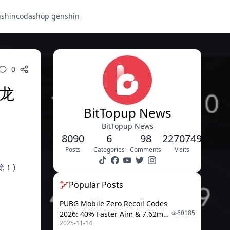
nshin
codashop genshin
0
龙
BitTopup News
BitTopup News
8090
6
98
2270749
Posts
Categories
Comments
Visits
除！)
Popular Posts
PUBG Mobile Zero Recoil Codes
60185
2026: 40% Faster Aim & 7.62mm
2025-11-14
Weapon Adjustments