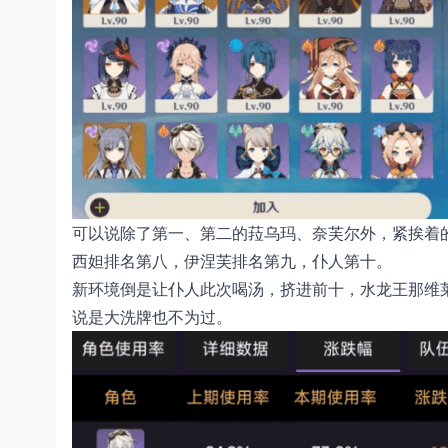
可以说除了第一、第二的菈乌玛、奈芙尔外，紧挨着
西妲排名第八，伊涅芙排名第九，仆人第十。
新环境倒是让仆人此次喝汤，挤进前十，水龙王那维
说是大洗牌也不为过。