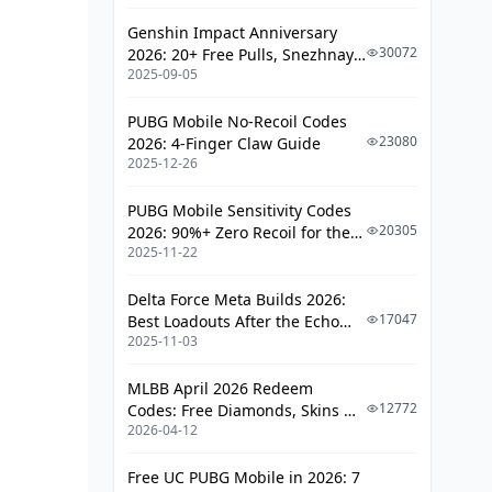
Genshin Impact Anniversary
30072
2026: 20+ Free Pulls, Snezhnaya
2025-09-05
Roadmap & Complete Guide
Guide
PUBG Mobile No-Recoil Codes
23080
2026: 4-Finger Claw Guide
2025-12-26
PUBG Mobile Sensitivity Codes
20305
2026: 90%+ Zero Recoil for the
2025-11-22
V4.4 M416 & AUG Meta
Delta Force Meta Builds 2026:
17047
Best Loadouts After the Echo
2025-11-03
Season Update
MLBB April 2026 Redeem
12772
Codes: Free Diamonds, Skins &
2026-04-12
Starlight Rewards
Free UC PUBG Mobile in 2026: 7