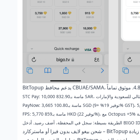
شحن بيغو لايف بدون فيزا أو ماستركارد
ن العامة عبر BitTopup لبيغو – سهلة زي الشربة