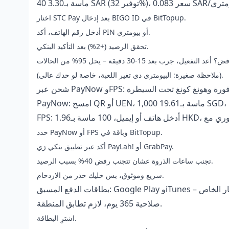
اختار STC Pay بعد إدخال BIGO ID في BitTopup.
أدخل رقم الهاتف، أكد PIN أو بيومتري.
تحقق الرصيد (+2%) بعد التأكيد البنكي.
(ملاحظة صغيرة: البيومتري دي تغير اللعبة، خاصة لو حدك عالي).
PayNow وFPS: سنغافورة وهونغ كونغ تحت السيطرة
حدد PayNow أو FPS وباقة في BitTopup.
أكد عبر تطبيق بنكي زي PayLah! أو GrabPay.
تجنب ساعات الذروة عشان تتجنب رفض 40% بسبب الرصيد.
سريع وموثوق، بس خليك حذر من الازدحام.
بق: Google Play وiTunes – الخيار الخاص
صلاحية 365 يوم، لازم تطابق المنطقة.
اشترِ البطاقة.