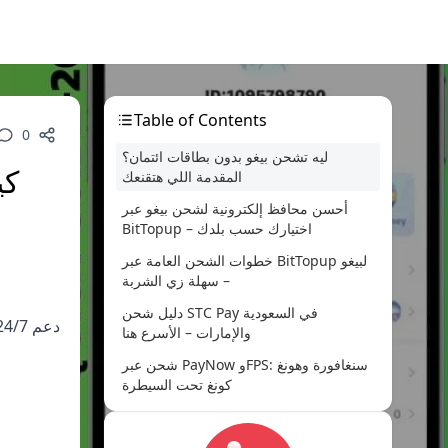
Table of Contents
0
ليه تشحن بيغو بدون بطاقات ائتمان؟
كي
المقدمة اللي هتقنعك
أحسن محافظ إلكترونية لشحن بيغو عبر
BitTopup – اختيارك حسب بلدك
خطوات الشحن العامة عبر BitTopup لبيغو
– سهلة زي الشربة
دليل شحن STC Pay في السعودية
والإمارات – الأسرع هنا
شحن عبر PayNow وFPS: سنغافورة وهونغ
كونغ تحت السيطرة
بطاقات الدفع المسبق: Google Play
وiTunes – الخيار الخاص