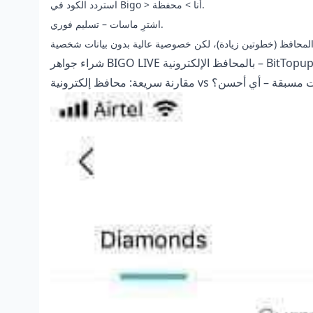
استردد الكود في Bigo > أنا > محفظة.
اشترِ ماسات – تسليم فوري.
شراء جواهر BIGO LIVE بالمحافظ الإلكترونية
 محافظ إلكترونية vs بطاقات مسبقة – أي أحسن؟