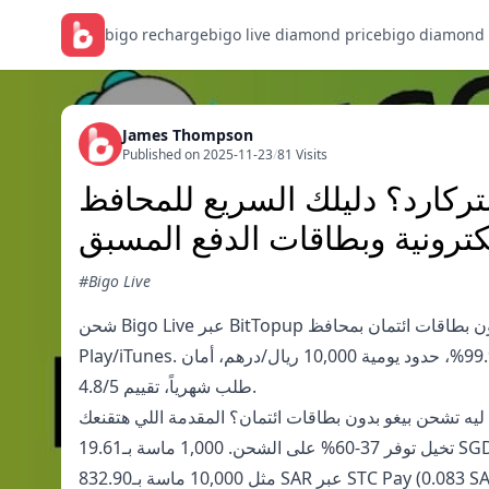
bigo recharge
bigo live diamond price
bigo diamond
James Thompson
Published on 2025-11-23
/
81 Visits
تركارد؟ دليلك السريع للمحافظ
لكترونية وبطاقات الدفع المسبق
#Bigo Live
شحن Bigo Live عبر BitTopup بدون بطاقات ائتمان بمحافظ STC Pay، PayNow، FPS، فوترة اتصالات، أو بطاقات Google
Play/iTunes. توفيرات 60%، تسليم 1-3 دقائق (95%)، نجاح 99.9%، حدود يومية 10,000 ريال/درهم، أمان PCI DSS، دعم 24/7 لـ100,000
طلب شهرياً، تقييم 4.8/5.
ليه تشحن بيغو بدون بطاقات ائتمان؟ المقدمة اللي هتقنعك