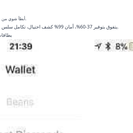
أبطأ شوي من المحافظ (خطوتين زيادة)، لكن خصوصية عالية بدون بيانات شخصية.
– BitTopup يتفوق بتوفير 37-60%، أمان 99% كشف احتيال، تكامل سلس.
مقارنة سريعة: