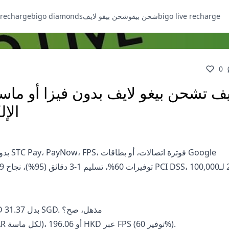
bigo live recharge
شحن بيقو
شحن بيقو لايف
bigo diamonds
 recharge
0
ف تشحن بيغو لايف بدون فيزا أو ماس
الإ
تخيل توفر 37-60% على الشحن. 1,000 ماسة بـ19.61 SGD بدل 31.37 SGD. مذهل، صح؟
مثل 10,000 ماسة بـ832.90 SAR عبر STC Pay (0.083 SAR لكل ماسة)، أو 196.06 HKD عبر FPS (توفير 60%).