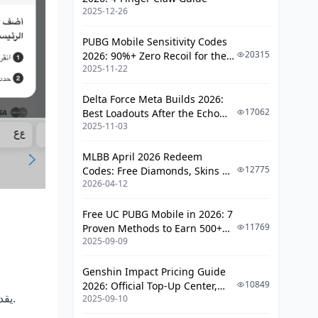
2025-12-26
PUBG Mobile Sensitivity Codes
20315
2026: 90%+ Zero Recoil for the
2025-11-22
V4.4 M416 & AUG Meta
Delta Force Meta Builds 2026:
17062
Best Loadouts After the Echo
2025-11-03
Season Update
MLBB April 2026 Redeem
12775
Codes: Free Diamonds, Skins &
2026-04-12
Starlight Rewards
Free UC PUBG Mobile in 2026: 7
11769
Proven Methods to Earn 500+
2025-09-09
UC (V4.3 & RPA18 Updates)
Genshin Impact Pricing Guide
10849
2026: Official Top-Up Center,
– BitTopup يقدم خيارات مشفرة سريعة، دعم 24/7، تسعير شفاف بدون رسوم بنكية زيادة.
2025-09-10
Platform Differences, and
Smarter Spending