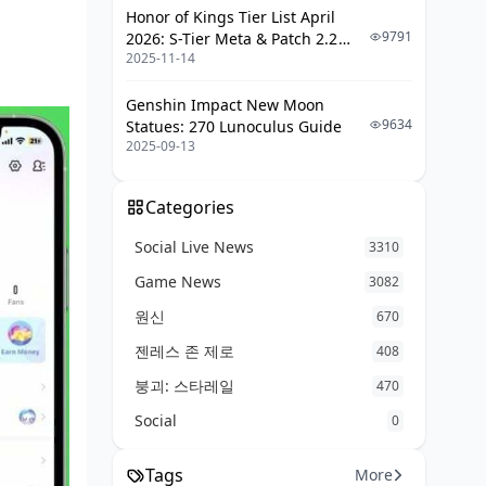
Honor of Kings Tier List April
9791
2026: S-Tier Meta & Patch 2.2
2025-11-14
Changes
Genshin Impact New Moon
9634
Statues: 270 Lunoculus Guide
2025-09-13
Categories
Social Live News
3310
Game News
3082
원신
670
젠레스 존 제로
408
붕괴: 스타레일
470
Social
0
Tags
More