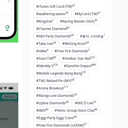
41
#iTunes Gift Card (TW)
36
41
#wuthering waves
#MyCard (TW)
1
35
#Kingshot
#Racing Master (SEA)
46
#Chamet Diamond
40
1
#Idol Party Diamonds
#붕괴 스타레일
64
64
#Taka Live
#WeSing Kcoin
4
3
#nikke
#Free Fire Diamonds
40
210
#Soul Chill
#Honkai: Star Rail
174
889
#Identity V
#Genshin Impact
101
#Mobile Legends Bang Bang
58
#TNG Reload Pin (MY)
117
#Arena Breakout
43
#Mango Live Diamonds
40
91
#Uplive Diamonds
#MICO Live
40
40
#IMO
#YoHo: Group Voice Chat
48
#Eggy Party Eggy Coins
37
#Free Fire Diamonds (LATAM)