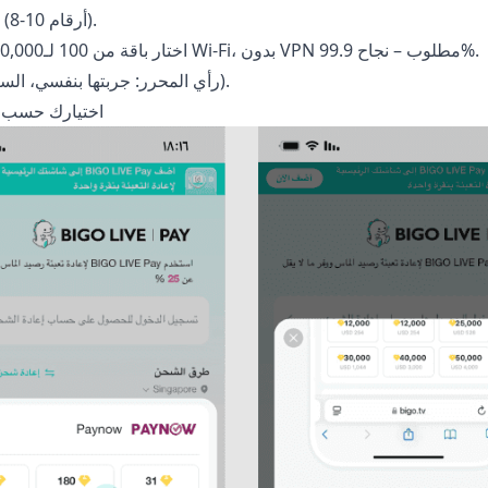
وخد BIGO ID (8-10 أرقام).
تانياً: روح BitTopup، اختار باقة من 100 لـ40,000 ماسة. 95% تسليم في 3 دقائق عبر Wi-Fi، بدون VPN مطلوب – نجاح 99.9%.
(رأي المحرر: جربتها بنفسي، السرعة دي مش هزار، خاصة لو عايز تشحن وترجع تلعب فوراً).
أحسن محافظ إلكترونية لشحن بيغو عبر BitTopup – ا