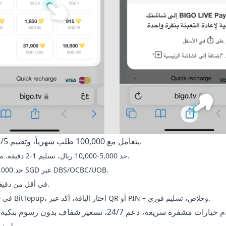
BitTopup يدعم محافظ CBUAE/SAMA، يتعامل مع 100,000 طلب شهرياً، وتقييم 4.8/5. موثوق تماماً.
STC Pay: 10,000 ماسة بـ832.90 SAR، حد 5,000-10,000 ريال، تسليم 1-2 دقيقة. مثالي للسعودية والإمارات.
PayNow: 3,665 ماسة بـ100.80 SGD (توفير 19% +9% GST)، حد 5,000 SGD عبر DBS/OCBC/UOB.
FPS: 5,770 ماسة بـ859 HKD (توفير 22%)، مع Octopus +5% في أقل من دقيقة.
الطريقة بسيطة: سجل في المحفظة، أضف رصيد. أدخل BIGO ID في BitTopup، اختار الباقة، أكد عبر QR أو PIN – وخلاص، تسليم فوري.
خطوات الشح