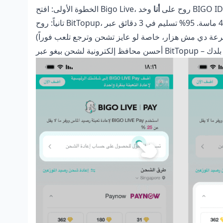
الخطوة الأولى: افتح Bigo Live، روح على
أنا
ختيارك حسب بلدك