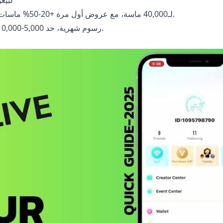
باقات تبدأ من 100 ماسة (1.96 USD، توفير 60%) لـ40,000 ماسة، مع عروض أول مرة +20-50% ماسات إضافية.
فوترة اتصالات: أدخل رقمك، أكد SMS أو PIN، رسوم شهرية، حد 5,000-10,000 درهم/ريال.