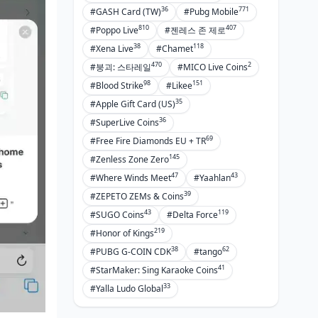
36
771
#GASH Card (TW)
#Pubg Mobile
810
407
#Poppo Live
#젠레스 존 제로
38
118
#Xena Live
#Chamet
470
2
#붕괴: 스타레일
#MICO Live Coins
98
151
#Blood Strike
#Likee
35
#Apple Gift Card (US)
36
#SuperLive Coins
69
#Free Fire Diamonds EU + TR
145
#Zenless Zone Zero
47
43
#Where Winds Meet
#Yaahlan
39
#ZEPETO ZEMs & Coins
43
119
#SUGO Coins
#Delta Force
219
#Honor of Kings
38
62
#PUBG G-COIN CDK
#tango
41
#StarMaker: Sing Karaoke Coins
33
#Yalla Ludo Global