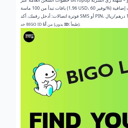
طبعاً).
ID:
(بدون
خد BIGO ID من
أنا