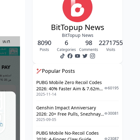
مقارنة سريعة: محافظ إلكترونية vs بطاقات
مسبقة – أي أحسن؟
أخطاء شائعة في الشحن وإزاي تحلها – مش
BitTopup News
هتقع فيها تاني
BitTopup News
نصائح أمان وأفضل ممارسات – خليك آمن
8090
6
98
2271755
زي الحديد
Posts
Categories
Comments
Visits
أسئلة شائعة (FAQ) – اللي بتدور في بالك
Popular Posts
PUBG Mobile Zero Recoil Codes
60195
2026: 40% Faster Aim & 7.62mm
2025-11-14
Weapon Adjustments
Genshin Impact Anniversary
30081
2026: 20+ Free Pulls, Snezhnaya
2025-09-05
Roadmap & Complete Guide
Guide
PUBG Mobile No-Recoil Codes
23087
2026: 4-Finger Claw Guide