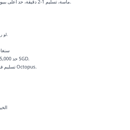
40 ماسة بـ3.30 SAR (توفير 32%)، سعر 0.083 SAR/ماسة، تسليم 1-2 دقيقة، حد أعلى ببيومتري.
لو رفض؟ أعد التفعيل، جرب بعد 15-30 دقيقة – يحل 95% من الحالات.
شحن عبر 
PayNow: امسح QR أو UEN، 1,000 ماسة بـ19.61 SGD، حد 5,000 SGD.
FPS: أدخل هاتف أو إيميل، 100 ماسة بـ1.96 HKD، تسليم فوري مع Octopus.
بطاقات الدفع المس