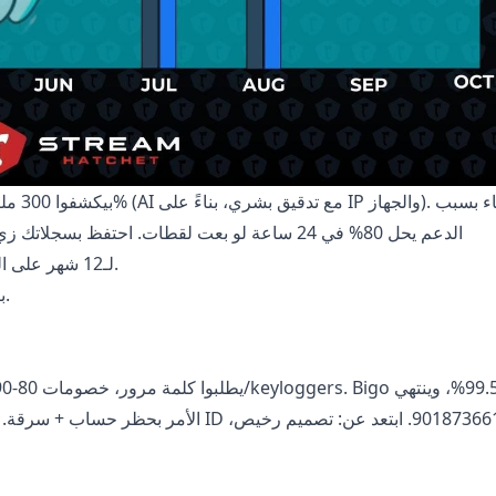
Amount_TransactionID لـ12 شهر على السحابة.
بتتساءل: كيف يحصل كده رغم التقنية؟ الإجابة في اللي جاي.