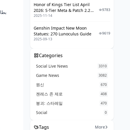
النقاط الرئيسية باختصار
Honor of Kings Tier List April
9783
2026: S-Tier Meta & Patch 2.2
الأسئلة الشائعة (FAQ)
2025-11-14
Changes
Genshin Impact New Moon
9619
Statues: 270 Lunoculus Guide
2025-09-13
Categories
Social Live News
3310
Game News
3082
원신
670
젠레스 존 제로
408
붕괴: 스타레일
470
Social
0
Tags
More