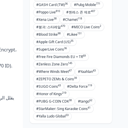
36
771
#GASH Card (TW)
#Pubg Mobile
810
407
#Poppo Live
#젠레스 존 제로
38
118
#Xena Live
#Chamet
470
2
#붕괴: 스타레일
#MICO Live Coins
98
151
#Blood Strike
#Likee
35
#Apple Gift Card (US)
36
#SuperLive Coins
69
#Free Fire Diamonds EU + TR
145
#Zenless Zone Zero
1. HTTPS + bigo.tv. 2. ID رقمي فقط (زي 901216366). 3. تحقق ثلاث مرات (70% أخطاء هنا، 40% فشل ID).
47
43
#Where Winds Meet
#Yaahlan
39
#ZEPETO ZEMs & Coins
43
119
#SUGO Coins
#Delta Force
219
#Honor of Kings
38
62
#PUBG G-COIN CDK
#tango
41
#StarMaker: Sing Karaoke Coins
33
#Yalla Ludo Global