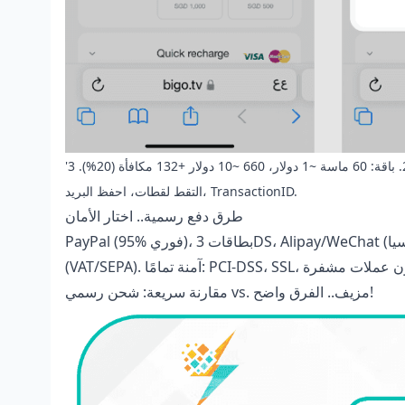
'أنا' > محفظة > شحن. 2. باقة: 60 ماسة ~1 دولار، 660 ~10 دولار +132 مكافأة (20%). 3. Apple Pay/Google Play (98% نجاح، 95% أقل من 10 دقائق).
التقط لقطات، احفظ البريد، TransactionID.
طرق دفع رسمية.. اختار الأمان
PayPal (95% فوري)، بطاقات 3DS، Alipay/WeChat (رسوم 2-5% في آسيا). حسب المنطقة: أمريكا (Apple/Google)، أوروبا
مقارنة سريعة: شحن رسمي vs. مزيف.. الفرق واضح!