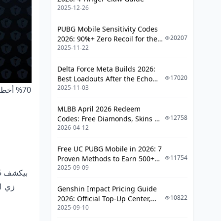
الثقة بالعروض الغريبة
2025-12-26
عدم فحص الروابط
PUBG Mobile Sensitivity Codes
قصص نصب حقيقية.. ودروس ما تنساها!
20207
2026: 90%+ Zero Recoil for the
2025-11-22
V4.4 M416 & AUG Meta
من مجتمع Bigo العربي
Delta Force Meta Builds 2026:
كيف تتعافى لو وقعت
17020
Best Loadouts After the Echo
2025-11-03
Season Update
نصائح وقائية.. طبقها وارتاح!
MLBB April 2026 Redeem
حماية الحساب بكلمة مرور قوية
12758
Codes: Free Diamonds, Skins &
تحديث التطبيق دائمًا
2026-04-12
Starlight Rewards
روابط رسمية ودعم Bigo.. احفظها!
Free UC PUBG Mobile in 2026: 7
11754
Proven Methods to Earn 500+
القائمة الآمنة
2025-09-09
UC (V4.3 & RPA18 Updates)
الاتصال بالدعم
Genshin Impact Pricing Guide
10822
2026: Official Top-Up Center,
خاتمة: اشحن بذكاء واستمتع!
2025-09-10
Platform Differences, and
Smarter Spending