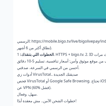
الرسمي: https://mobile.bigo.tv/live/bigolivepay/index.html (ID رقمي بس، HTTPS، بطاقات/PayPal، DigiCert/Let's Encrypt،
نطاق أكثر من 6 أشهر).
الخطوات اللي بتنقذك:
 من موقع موثوق وآمن
أحسن من الرسمي في السرعة، صدقني.
أدوات زي VirusTotal.. صديقتك الجديدة
فحص VirusTotal أو Google Safe Browsing. تحتاج iOS13+/Android8+، سرعة 5Mbps، WiFi خاص. 2FA يقلل الرفض 20%، وابتعد
عن VPN (60% فشل).
سهل، وفعال.
خطوات الشحن الآمن.. مش معقدة أبدًا!