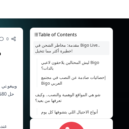
Table of Contents
0
مقدمة: مخاطر الشحن في Bigo Live..
د
خطيرة أكثر مما تتخيل!
ليش المحتالين يلاحقون لاعبي Bigo
بالذات؟
إحصائيات صادمة عن النصب في مجتمع
Bigo العربي
PayPal (95% نجاح). إحصائيات: 99.5% كشف احتيال، 40% خطأ ID، حل 80% في 24 ساعة بلقطات. اشحن بثقة عبر
شو هي المواقع الوهمية والنصب.. وكيف
تعرفها من بعيد؟
أنواع الاحتيال اللي بتشوفها كل يوم
أمثلة حقيقية على المواقع المزيفة