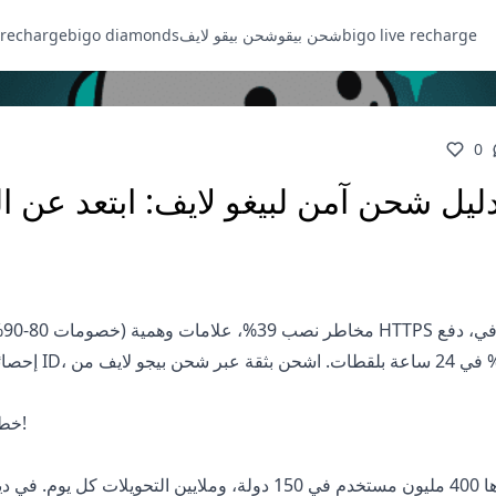
bigo live recharge
شحن بيقو
شحن بيقو لايف
bigo diamonds
 recharge
0
ليل شحن آمن لبيغو لايف: ابتعد عن 
شحن بيجو لايف من
مقدمة: مخاطر الشحن في Bigo Live.. خطيرة أكثر مما تتخيل!