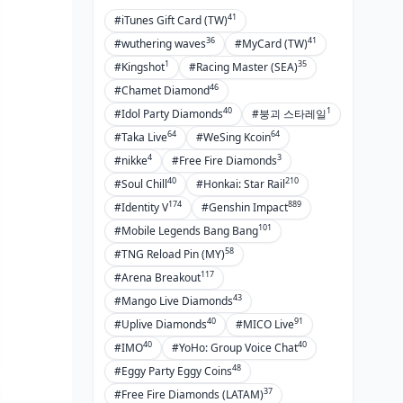
41
#iTunes Gift Card (TW)
36
41
#wuthering waves
#MyCard (TW)
1
35
#Kingshot
#Racing Master (SEA)
46
#Chamet Diamond
40
1
#Idol Party Diamonds
#붕괴 스타레일
64
64
#Taka Live
#WeSing Kcoin
4
3
#nikke
#Free Fire Diamonds
40
210
#Soul Chill
#Honkai: Star Rail
174
889
#Identity V
#Genshin Impact
101
#Mobile Legends Bang Bang
58
#TNG Reload Pin (MY)
117
#Arena Breakout
43
#Mango Live Diamonds
40
91
#Uplive Diamonds
#MICO Live
40
40
#IMO
#YoHo: Group Voice Chat
48
#Eggy Party Eggy Coins
37
#Free Fire Diamonds (LATAM)