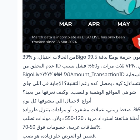
39% من الحالات احتيال، وBigo بيكشفوا 300 مليون حزمة يوميًا بدقة 99.5% (AI مع تدقيق بشري، بناءً على IP والجهاز). 70% أخطاء بسبب
عدم التحقق من ID ثلاث مرات، و60% فشل بسبب VPN. الدعم يحل 80% في 24 ساعة لو بعت لقطات. احتفظ بسجلاتك زي
BigoLive
YYYY-MM-DD
شو هي المواقع الوهمية والنصب.. وكيف تعرفها من بعيد؟
أنواع الاحتيال اللي بتشوفها كل يوم
يطلبوا كلمة مرور، خصومات 80-90%، ضغط زمني، عملات مشفرة، أو مولدات بتنزل طروادة/keyloggers. Bigo بيكشف 99.5%، وينتهي
الأمر بحظر حساب + سرقة. أمثلة شائعة: استرداد مزيف 120-550 دولار، مولدات تطلب ID زي 901873661. ابتعد عن: تصميم رخيص،
نطاقات غريبة، خصومات فوق 50-70%.
قصير: لو العرض حلو زيادة، هو نصب.