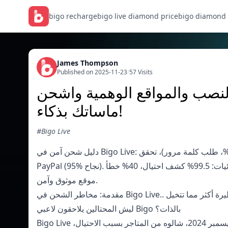
bigo recharge
bigo live diamond price
bigo diamond
James Thompson
Published on 2025-11-23
/
57 Visits
النصب والمواقع الوهمية واشحن
ماساتك بذكاء!
#Bigo Live
دليل شحن آمن في Bigo Live: مخاطر نصب 39%، علامات وهمية (خصومات 80-90%، طلب كلمة مرور)، تحقق HTTPS وبيغو.تي في، دفع
.
موقع موثوق وآمن
ليش المحتالين يلاحقون لاعبي Bigo بالذات؟
Bigo Live عندها 400 مليون مستخدم في 150 دولة، وملايين التحويلات كل يوم. في ديسمبر 2024، شالوه من المتاجر بسبب الاحتيال،