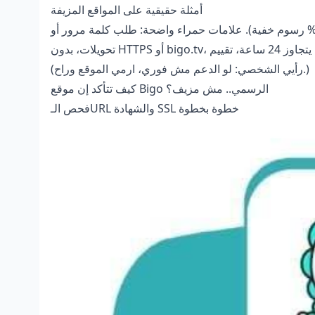
أمثلة حقيقية على المواقع المزيفة
طاقات مسروقة تسبب إلغاء فوري، هدايا 120 دولار (20 دولار للمذيع، 80% رسوم خفية). علامات حمراء واضحة: طلب كلمة مرور أو
(رأيي الشخصي: لو الدعم مش فوري، ارمي الموقع وراح.)
كيف تتأكد إن موقع Bigo الرسمي.. مش مزيف؟
فحص الـURL والشهادة SSL خطوة بخطوة