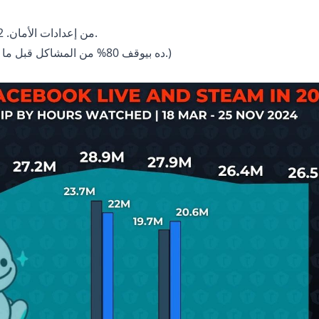
1. شغّل 2FA من إعدادات الأمان. 2. تابع معاملاتك شهريًا.
(ملاحظة من المحرر: أنا شفت عشرات الحالات، الـ2FA ده بيوقف 80% من المشاكل قبل ما تبدأ.)