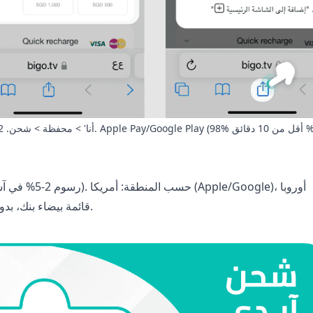
(VAT/SEPA). آمنة تمامًا: PCI-DSS، SSL، قائمة بيضاء بنك، بدون عملات مشفرة.