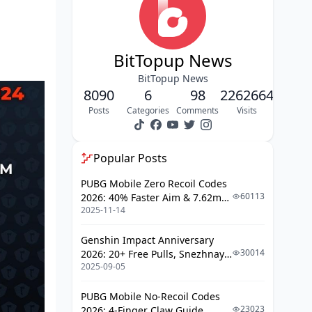
كيف تتأكد إن موقع Bigo الرسمي.. مش
مزيف؟
فحص الـURL والشهادة SSL خطوة
BitTopup News
بخطوة
BitTopup News
أدوات زي VirusTotal.. صديقتك الجديدة
8090
6
98
2262664
Posts
Categories
Comments
Visits
خطوات الشحن الآمن.. مش معقدة أبدًا!
اشحن من داخل التطبيق مباشرة
Popular Posts
طرق دفع رسمية.. اختار الأمان
PUBG Mobile Zero Recoil Codes
مقارنة سريعة: شحن رسمي vs. مزيف..
60113
2026: 40% Faster Aim & 7.62mm
الفرق واضح!
2025-11-14
Weapon Adjustments
الأسعار والعروض.. بناءً على البيانات
Genshin Impact Anniversary
30014
2026: 20+ Free Pulls, Snezhnaya
مخاطر الرخيص الزايد
2025-09-05
Roadmap & Complete Guide
Guide
أخطاء شائعة.. كلنا وقعنا فيها يومًا!
PUBG Mobile No-Recoil Codes
23023
2026: 4-Finger Claw Guide