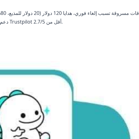
ب
تحويلات، بدون HTTPS أو bigo.tv، دعم يتجاوز 24 ساعة، تقييم Trustpilot أقل من 2.7/5.