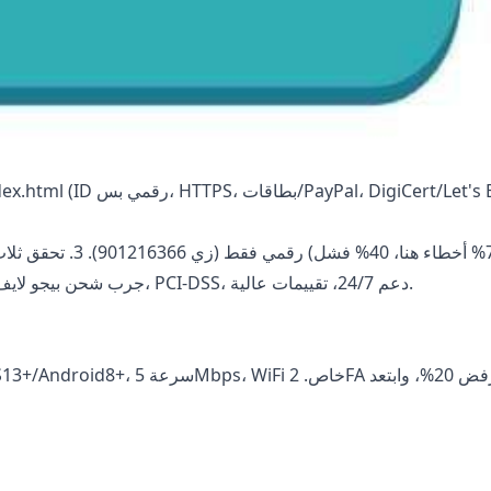
: أسعار تنافسية، تسليم 5-10 دقائق، PCI-DSS، دعم 24/7، تقييمات عالية.
جرب
شحن بيجو لايف