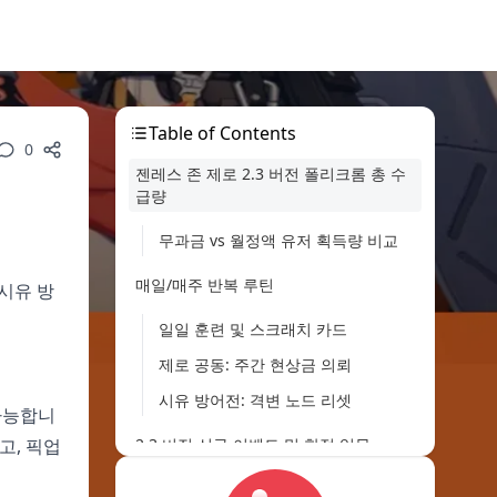
Table of Contents
0
젠레스 존 제로 2.3 버전 폴리크롬 총 수
급량
무과금 vs 월정액 유저 획득량 비교
매일/매주 반복 루틴
 시유 방
일일 훈련 및 스크래치 카드
제로 공동: 주간 현상금 의뢰
시유 방어전: 격변 노드 리셋
 가능합니
있고, 픽업
2.3 버전 신규 이벤트 및 한정 임무
메인 이벤트