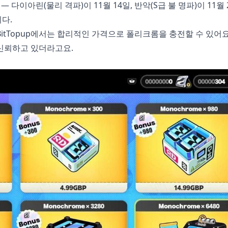
— 다이아린(물리 격파)이 11월 14일, 반악(S급 불 명파)이 11월 
다.
BitTopup에서는 합리적인 가격으로 폴리크롬을 충전할 수 있어요
 신뢰하고 있더라고요.