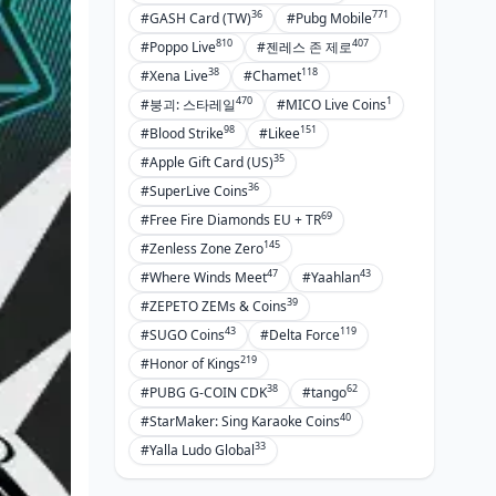
36
771
#GASH Card (TW)
#Pubg Mobile
810
407
#Poppo Live
#젠레스 존 제로
38
118
#Xena Live
#Chamet
470
1
#붕괴: 스타레일
#MICO Live Coins
98
151
#Blood Strike
#Likee
35
#Apple Gift Card (US)
36
#SuperLive Coins
69
#Free Fire Diamonds EU + TR
145
#Zenless Zone Zero
47
43
#Where Winds Meet
#Yaahlan
39
#ZEPETO ZEMs & Coins
43
119
#SUGO Coins
#Delta Force
219
#Honor of Kings
38
62
#PUBG G-COIN CDK
#tango
40
#StarMaker: Sing Karaoke Coins
33
#Yalla Ludo Global