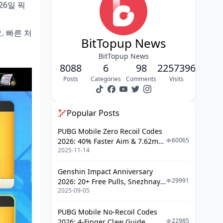
26일 픽
맵 탐색과 수집
. 빠른 처
지역별 길 잃은 소형 트럭 & HIA 기념
BitTopup News
주화
BitTopup News
8088
업적 및 신뢰도 시스템 파밍
6
98
2257396
Posts
Categories
Comments
Visits
전투 및 육성 관련 업적
숨겨진 히든 업적
Popular Posts
기타 수급처
PUBG Mobile Zero Recoil Codes
60065
2026: 40% Faster Aim & 7.62mm
갓핑거 오락실 및 VR 전술 테스트
2025-11-14
Weapon Adjustments
상점 교환 및 리딤코드
Genshin Impact Anniversary
29991
2026: 20+ Free Pulls, Snezhnaya
잔향 신호 교환
2025-09-05
Roadmap & Complete Guide
최신 리딤코드 목록
Guide
PUBG Mobile No-Recoil Codes
폴리크롬 효율적 사용법
22985
2026: 4-Finger Claw Guide