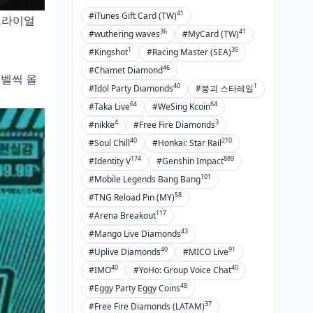
41
#iTunes Gift Card (TW)
 트라이얼
36
41
#wuthering waves
#MyCard (TW)
1
35
#Kingshot
#Racing Master (SEA)
46
#Chamet Diamond
레벨씩 올
40
1
#Idol Party Diamonds
#붕괴 스타레일
64
64
#Taka Live
#WeSing Kcoin
4
3
#nikke
#Free Fire Diamonds
40
210
#Soul Chill
#Honkai: Star Rail
174
889
#Identity V
#Genshin Impact
101
#Mobile Legends Bang Bang
58
#TNG Reload Pin (MY)
117
#Arena Breakout
43
#Mango Live Diamonds
40
91
#Uplive Diamonds
#MICO Live
40
40
#IMO
#YoHo: Group Voice Chat
48
#Eggy Party Eggy Coins
37
#Free Fire Diamonds (LATAM)