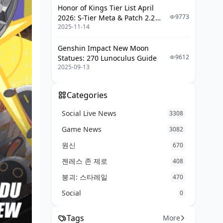
Honor of Kings Tier List April
9773
2026: S-Tier Meta & Patch 2.2
2025-11-14
Changes
Genshin Impact New Moon
9612
Statues: 270 Lunoculus Guide
2025-09-13
Categories
Social Live News
3308
Game News
3082
원신
670
젠레스 존 제로
408
붕괴: 스타레일
470
Social
0
Tags
More