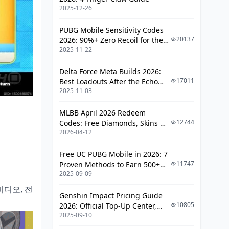
2025-12-26
배터리 충전 vs 뽑기 투자
PUBG Mobile Sensitivity Codes
결론: 다음 버전을 위한 저축 계획
20137
2026: 90%+ Zero Recoil for the
2025-11-22
V4.4 M416 & AUG Meta
FAQ
Delta Force Meta Builds 2026:
17011
Best Loadouts After the Echo
2025-11-03
Season Update
MLBB April 2026 Redeem
12744
Codes: Free Diamonds, Skins &
2026-04-12
Starlight Rewards
Free UC PUBG Mobile in 2026: 7
11747
Proven Methods to Earn 500+
2025-09-09
UC (V4.3 & RPA18 Updates)
비디오, 전
Genshin Impact Pricing Guide
10805
2026: Official Top-Up Center,
2025-09-10
Platform Differences, and
Smarter Spending