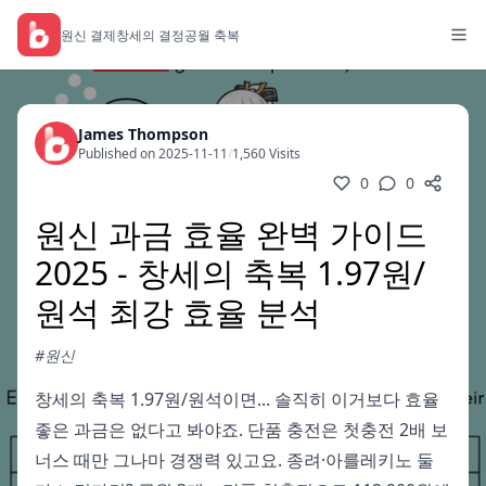
원신 결제
창세의 결정
공월 축복
James Thompson
Published on 2025-11-11
/
1,560 Visits
0
0
원신 과금 효율 완벽 가이드
2025 - 창세의 축복 1.97원/
원석 최강 효율 분석
#원신
창세의 축복 1.97원/원석이면... 솔직히 이거보다 효율
좋은 과금은 없다고 봐야죠. 단품 충전은 첫충전 2배 보
너스 때만 그나마 경쟁력 있고요. 종려·아를레키노 둘