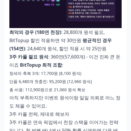
최악의 경우 (180연 천장)
: 28,800개 원석 필요,
BitTopup 할인 적용하면 약 30만원
평균적인 경우
(154연)
: 24,640개 원석, 할인 적용 시 약 25만원
3주 카풀 필요 원석
: 360연(57,600개) - 이건 진짜 큰 돈
이죠
BitTopup 최적 조합
:
창세의 축복 3개: 17,700원 (8,100 원석)
단품 6,480개 첫충전: 95,200원 (12,960 원석)
총 비용: 112,900원으로 21,060 원석 확보
아직 부족하지만 이벤트 원석이랑 일일 의뢰로 어느 정
도 채울 수 있어요.
3주 카풀 전략, 제대로 해보자
3주 카풀은 연속 픽업에서 천장 스택을 이어가는 전략
입니다. 첫 번째 배너에서 50% 확률 실패하면 다음 배