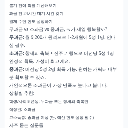
뽑기 전에 확률 계산해보기
과금 전 24시간 대기 시간 갖기
결제 수단 한도 설정하기
무과금 vs 소과금 vs 중과금, 뭐가 제일 행복할까?
무과금
: 월 9,200개 원석으로 1-2개월에 5성 1명. 인내
심 필수.
소과금
: 창세의 축복 + 진주 기행으로 버전당 5성 1명
안정적 획득. 가성비 최고예요.
중과금
: 버전당 5성 2명 획득 가능. 원하는 캐릭터 대부
분 확보할 수 있죠.
개인적으론 소과금이 가장 만족도 높다고 봅니다.
상황별 추천:
학생/사회초년생: 무과금 또는 창세의 축복만
직장인: 소과금
고소득층: 중과금 이상 (단, 예산 한도 설정 필수)
자주 묻는 질문들