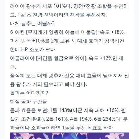
라이아 광추가 서포 101%다. 명전+전광 조합을 추천하
고, 1돌 vs 전광 선택이라면 전광을 우선하자.
대체 광추는 어떨까?
히아킨 [무지개가 영원히 하늘에 머물길]: 속도 +18%,
피해 받음 +10%로 2개 보유 시 대체 효과가 강력하긴
한데 HP 소모가 크다.
아글라이아 [시간을 황금으로 엮어]: 속도 +12%만 제
공.
솔직히 모든 대체 광추가 전용 대비 효율이 떨어져서 전
용 광추가 거의 필수라고 봐야 한다.
돌파는 어디까지?
핵심 돌파 구간들
돌파 효율을 보면: 1돌 143%(아군 지속 피해 +16%, 필
살기 조건 완화), 2돌 161%, 4돌 194%, 6돌 234%다. 무
과금이나 소과금이라면 1돌을 우선 목표로 하자.