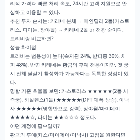
리적 가격과 빠른 처리 속도, 24시간 고객 지원으로 안
심하고 이용할 수 있다.
추천 투자 순서는: 키레네 본체 → 메인딜러 2돌(카스토
리스, 파이논, 장야월) → 키레네 2돌 or 전광 순이다.
트리비랑 비교하면?
성능 차이점
트리비는 범용성이 높다(속저관 24%, 받피증 30%, 치
피 48%). 반면 키레네는 황금의 후예 전용이지만, 첫 궁
시 전체 필살기 활성화가 가능하다는 독특한 장점이 있
다.
명함 기준 효율을 보면: 카스토리스 ★★★★★(2돌 시
즉궁), 히실렌스(1돌) ★★★★★(DPT 대폭 상승), 아낙
사 ★★★★★(명함만으로 강력), 장야월/마이데이
★★★★☆, 파이논 ★★☆☆☆ 정도다.
어떤 계정에 필수일까?
황금의 후예(카스/마이데이/아낙사) 고점을 원한다면