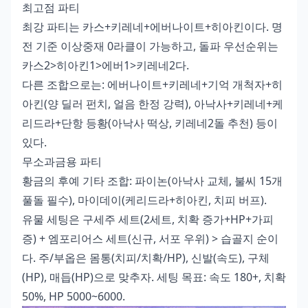
최고점 파티
최강 파티는 카스+키레네+에버나이트+히아킨이다. 명
전 기준 이상중재 0라클이 가능하고, 돌파 우선순위는
카스2>히아킨1>에버1>키레네2다.
다른 조합으로는: 에버나이트+키레네+기억 개척자+히
아킨(양 딜러 펀치, 얼음 한정 강력), 아낙사+키레네+케
리드라+단항 등황(아낙사 떡상, 키레네2돌 추천) 등이
있다.
무소과금용 파티
황금의 후예 기타 조합: 파이논(아낙사 교체, 불씨 15개
풀돌 필수), 마이데이(케리드라+히아킨, 치피 버프).
유물 세팅은 구세주 세트(2세트, 치확 증가+HP+가피
증) + 엠포리어스 세트(신규, 서포 우위) > 습골지 순이
다. 주/부옵은 몸통(치피/치확/HP), 신발(속도), 구체
(HP), 매듭(HP)으로 맞추자. 세팅 목표: 속도 180+, 치확
50%, HP 5000~6000.