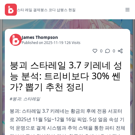
스타 레일 결제
붕스 코다 샵
붕스 현질
James Thompson
Published on 2025-11-19
/
126 Visits
0
0
붕괴 스타레일 3.7 키레네 성
능 분석: 트리비보다 30% 쎈
가? 뽑기 추천 정리
#붕괴: 스타레일
붕괴: 스타레일 3.7 키레네는 황금의 후예 전용 서포터
로 2025년 11월 5일~12월 16일 픽업. 5성 얼음 속성 기
억 운명으로 결계 시스템과 추억 스택을 통한 파티 전체