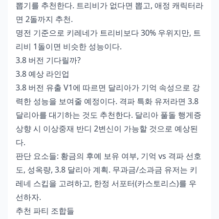
뽑기를 추천한다. 트리비가 없다면 뽑고, 애정 캐릭터라
면 2돌까지 추천.
명전 기준으로 키레네가 트리비보다 30% 우위지만, 트
리비 1돌이면 비슷한 성능이다.
3.8 버전 기다릴까?
3.8 예상 라인업
3.8 버전 유출 V1에 따르면 달리아가 기억 속성으로 강
력한 성능을 보여줄 예정이다. 격파 특화 유저라면 3.8
달리아를 대기하는 것도 추천한다. 달리아 풀돌 행게증
상향 시 이상중재 반디 2변신이 가능할 것으로 예상된
다.
판단 요소들: 황금의 후예 보유 여부, 기억 vs 격파 선호
도, 성옥량, 3.8 달리아 계획. 무과금/소과금 유저는 키
레네 스킵을 고려하고, 한정 서포터(카스토리스)를 우
선하자.
추천 파티 조합들