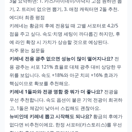
3줄 요약하면: 1. 카스/마이데이/아낙사 고점 원하면 뽑
기, 2. 트리비 없으면 뽑기, 3. 애정 캐릭터면 2돌 추천.
에디터 최종 평점
키레네는 황금의 후예 전용일 때 고밸 서포터로 4.2/5
점을 주고 싶다. 속도·치명 세팅이 까다롭긴 하지만, 후
예 라인 확장 시 가치가 상승할 것으로 예상된다.
자주 묻는 질문들
키레네 전용 광추 없으면 성능이 많이 떨어지나요?
전
용 광추는 서포 121% 효율로 대체 광추 대비 상당한 우
위를 보입니다. 속도 +18%와 아군 치피 +16% 효과가
핵심이므로 확보를 추천해요.
키레네 1돌파와 전광 명함 중 뭐가 더 좋나요?
전광을
우선 추천합니다. 속도 옵션이 붙은 기억 전광이 희귀하
고, 1돌은 체감이 낮아서 스킵해도 괜찮아요.
뉴비인데 키레네 뽑고 시작해도 되나요?
황금의 후예가
없다면 비추천이에요. 한정 서포터(카스토리스)를 우선