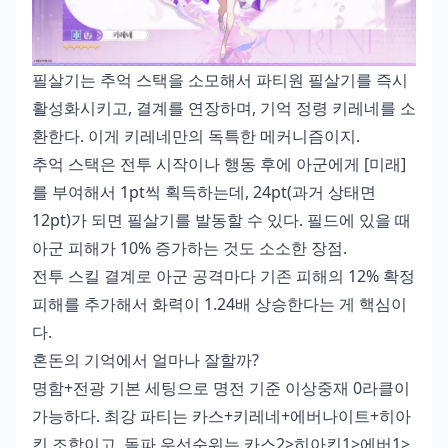
필살기는 추억 스택을 소모해서 파티원 필살기를 즉시
활성화시키고, 결계를 연장하며, 기억 정령 키레네를 소
환한다. 이게 키레네만의 독특한 메커니즘이지.
추억 스택은 전투 시작이나 행동 후에 아군에게 [미래]
를 부여해서 1pt씩 획득하는데, 24pt(과거 상태면
12pt)가 되면 필살기를 발동할 수 있다. 필드에 있을 때
아군 피해가 10% 증가하는 것도 소소한 장점.
전투 스킬 결계로 아군 공격마다 기존 피해의 12% 확정
피해를 추가해서 화력이 1.24배 상승한다는 게 핵심이
다.
혼돈의 기억에서 얼마나 잘할까?
명함+전광 기본 세팅으로 명전 기준 이상중재 0라클이
가능하다. 최강 파티는 카스+키레네+에버나이트+히아
킨 조합이고, 돌파 우선순위는 카스2>히아킨1>에버1>