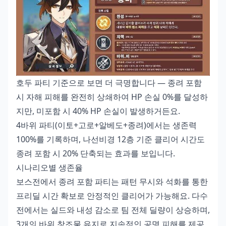
호두 파티 기준으로 보면 더 극명합니다 — 종려 포함
시 자해 피해를 완전히 상쇄하여 HP 손실 0%를 달성하
지만, 미포함 시 40% HP 손실이 발생하거든요.
4바위 파티(이토+고로+알베도+종려)에서는 생존력
100%를 기록하며, 나선비경 12층 기준 클리어 시간도
종려 포함 시 20% 단축되는 효과를 보입니다.
시나리오별 생존율
보스전에서 종려 포함 파티는 패턴 무시와 석화를 통한
프리딜 시간 확보로 안정적인 클리어가 가능해요. 다수
전에서는 실드와 내성 감소로 팀 전체 딜량이 상승하며,
3개의 바위 창조물 유지로 지속적인 공명 피해를 제공