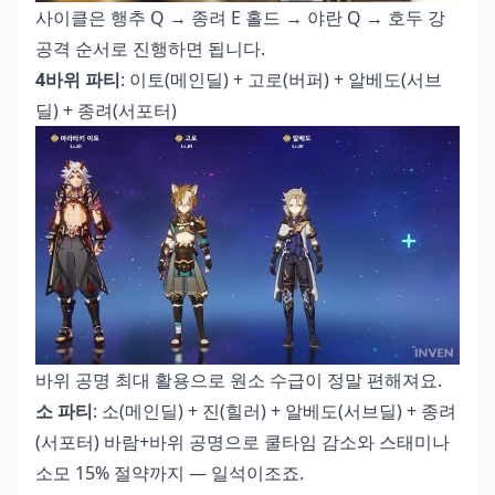
사이클은 행추 Q → 종려 E 홀드 → 야란 Q → 호두 강
공격 순서로 진행하면 됩니다.
4바위 파티
: 이토(메인딜) + 고로(버퍼) + 알베도(서브
딜) + 종려(서포터)
바위 공명 최대 활용으로 원소 수급이 정말 편해져요.
소 파티
: 소(메인딜) + 진(힐러) + 알베도(서브딜) + 종려
(서포터) 바람+바위 공명으로 쿨타임 감소와 스태미나
소모 15% 절약까지 — 일석이조죠.