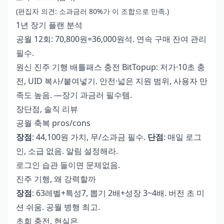
(편집자 의견: 소과금러 80%가 이 조합으로 만족.)
1년 장기 플랜 분석
공월 12회: 70,800원=36,000원석. 연속 구매 잔여 관리
필수.
원신 진주 기행 배틀패스 충전
BitTopup: 저가·10초 충
전, UID 복사/붙여넣기. 안전·넓은 지원 범위, 사용자 만
족도 높음. —장기 과금러 필수템.
장단점, 솔직 리뷰
공월 축복 pros/cons
장점
: 44,100원 가치, 무/소과금 필수.
단점
: 매일 로그
인, 소급 없음. 알림 설정해라.
로그인 습관 들이면 문제없음.
진주 기행, 왜 강력할까
장점
: 63레벨+특성7, 뽑기 2배+성장 3~4배. 버전 초 미
션 쉬움. 공월 병행 최고.
초회 충전, 현실은