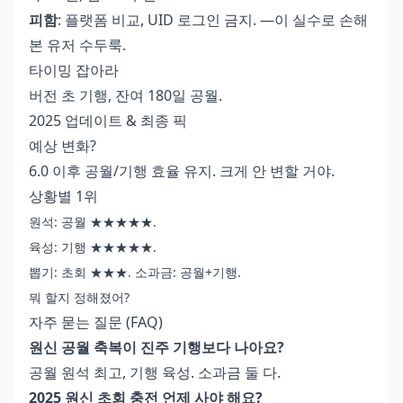
피함
: 플랫폼 비교, UID 로그인 금지. —이 실수로 손해
본 유저 수두룩.
타이밍 잡아라
버전 초 기행, 잔여 180일 공월.
2025 업데이트 & 최종 픽
예상 변화?
6.0 이후 공월/기행 효율 유지. 크게 안 변할 거야.
상황별 1위
원석: 공월 ★★★★★.
육성: 기행 ★★★★★.
뽑기: 초회 ★★★. 소과금: 공월+기행.
뭐 할지 정해졌어?
자주 묻는 질문 (FAQ)
원신 공월 축복이 진주 기행보다 나아요?
공월 원석 최고, 기행 육성. 소과금 둘 다.
2025 원신 초회 충전 언제 사야 해요?