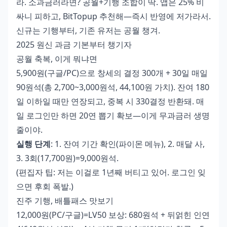
라. 소과금러라면? 공월+기행 조합이 딱. 앱은 25% 비
싸니 피하고, BitTopup 추천해—즉시 반영에 저가라서.
신규는 기행부터, 기존 유저는 공월 챙겨.
2025 원신 과금 기본부터 챙기자
공월 축복, 이게 뭐냐면
5,900원(구글/PC)으로 창세의 결정 300개 + 30일 매일
90원석(총 2,700~3,000원석, 44,100원 가치). 잔여 180
일 이하일 때만 연장되고, 중복 시 330결정 반환돼. 매
일 로그인만 하면 20연 뽑기 확보—이게 무과금러 생명
줄이야.
실행 단계
: 1. 잔여 기간 확인(파이몬 메뉴), 2. 매달 사,
3. 3회(17,700원)=9,000원석.
(편집자 팁: 저는 이걸로 1년째 버티고 있어. 로그인 잊
으면 후회 폭발.)
진주 기행, 배틀패스 맛보기
12,000원(PC/구글)=LV50 보상: 680원석 + 뒤얽힌 인연