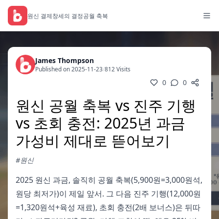
원신 결제
창세의 결정
공월 축복
James Thompson
Published on 2025-11-23
/
812 Visits
0
0
원신 공월 축복 vs 진주 기행
vs 초회 충전: 2025년 과금
가성비 제대로 뜯어보기
#원신
2025 원신 과금, 솔직히 공월 축복(5,900원=3,000원석,
원당 최저가)이 제일 앞서. 그 다음 진주 기행(12,000원
=1,320원석+육성 재료), 초회 충전(2배 보너스)은 뒤따