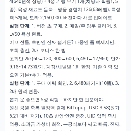
4(640원석 상당) + 4성 기행 무기 1개(치명타 확률↑, 5
종). 육성 재료도 듬뿍—영웅 경험치 126(63레벨), 특성
책 5개씩, 모라 2,160,000. 버전마다 새로 업데이트.
실행 단계
: 1. 버전 초 구매, 2. 매일/주 임무 클리어, 3.
LV50 육성 완료.
이 미션들, 초반엔 진짜 쉽거든? 나중엔 좀 빡세지만.
초회 충전, 2배 보너스 한 방
초회만 2배(60→120, 300→600, 6,480→12,960), 단가
9.18~14.73원/개. 계정/채널별 1회 한정. 기존 이력 있
으면 기본+추가 적용.
실행 단계
: 1. 구매 이력 확인, 2. 6,480패키지(10뽑), 3.
2배 원석 변환.
뽑기 운 좋으면 5성 직행—하지만 한 번뿐이야.
원신 공월 축복 월정액 결제
BitTopup: USD 3.58(원가
6.21 대비 저가), 10초 반영·안전 충전. UID 입력 즉시
적용, 소과금 가성비 최적. —공식보다 싸고 빠름, 진짜.