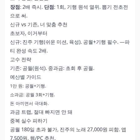
장점
: 2배 즉시.
단점
: 1회, 기행 원석 열위. 뽑기 전초전
으로 써.
신규 vs 기존, 너 맞춤 추천
초보자, 이거부터
신규: 진주 기행(쉬운 미션, 육성). 공월+기행 필수. —파
티 완성 속도 2배.
고수 전략
기존: 공월(원석). 중과금: 초회 후 공월.
예산별 가이드
1만 원: 공월+기행.
소과금: 공월 3회+기행.
돈 아끼면서 극대화.
과금 트랩, 절대 빠지면 안 돼
중복 실수 피하기
공월 180일 초과 불가, 진주의 노래 27,000원 피함. 앱
7,500원, 웹/PC 추천.