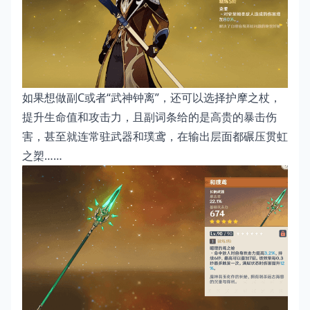
如果想做副C或者“武神钟离”，还可以选择护摩之杖，
提升生命值和攻击力，且副词条给的是高贵的暴击伤
害，甚至就连常驻武器和璞鸢，在输出层面都碾压贯虹
之槊……