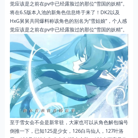
觉应该是之前在pv中已经露脸过的那位“雪国的妖精”。
将在6.5版本入池的新角色信息终于来了！DK2以及
HxG舅舅共同爆料称该角色的别名为“雪姑娘”，个人感
觉应该是之前在pv中已经露脸过的那位“雪国的妖精”。
至于雪女会不会是新常驻，大家也可以从角色解包编号
倒推一下，已知125是少女，126白马仙人，127叶洛