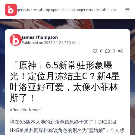
genesis crystals top up
genshin top up
genesis crystals shop
James Thompson
Published on 2025-11-21
/
510 Visits
0
0
「原神」6.5新常驻形象曝
光！定位月冻结主C？新4星
叶洛亚好可爱，太像小菲林
斯了！
#Genshin Impact
将在6.5版本入池的新角色信息终于来了！DK2以及
HxG舅舅共同爆料称该角色的别名为“雪姑娘”，个人感