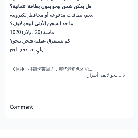
هل يمكن شحن بيجو بدون بطاقة ائتمانية؟
نعم، بطاقات مدفوعة أو محافظ إلكترونية.
ما حد الشحن الأدنى لبيجو لايف؟
1020 ماسة (20 دولار).
كم تستغرق عملية شحن بيجو؟
ثوانٍ بعد دفع ناجح.
原神：挪德卡莱回坑，哪些老角色还能...
بيجو لايف: أسرار ...
Comment