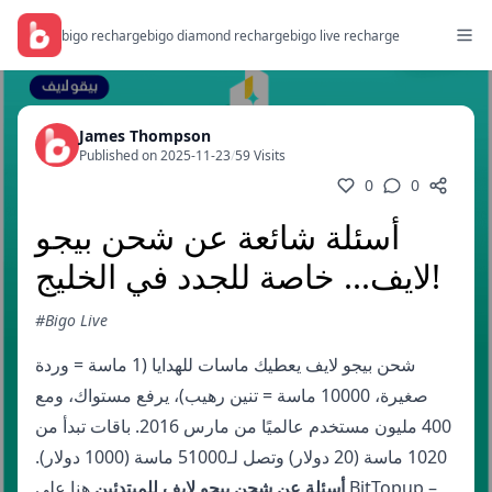
bigo recharge
bigo diamond recharge
bigo live recharge
James Thompson
Published on 2025-11-23
/
59 Visits
0
0
أسئلة شائعة عن شحن بيجو
لايف... خاصة للجدد في الخليج!
#Bigo Live
شحن بيجو لايف يعطيك ماسات للهدايا (1 ماسة = وردة
صغيرة، 10000 ماسة = تنين رهيب)، يرفع مستواك، ومع
400 مليون مستخدم عالميًا من مارس 2016. باقات تبدأ من
1020 ماسة (20 دولار) وتصل لـ51000 ماسة (1000 دولار).
أسئلة عن شحن بيجو لايف للمبتدئين
هنا
على BitTopup –