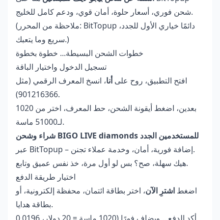
شحن فوري، أسعار حلوة، أمان قوي، ودعم كامل للخليج.
(ملاحظة من المحرر: BitTopup دائمًا خياري الأول للجدد،
سريع وما يتعبك.)
خطوات الشحن البسيطة... خطوة بخطوة
تسجيل الدخول واختيار الباقة
افتح التطبيق، روح على
أنا
، انسخ المعرف الرقمي (مثل
901216366).
بعدين، اضغط أيقونة الشحن، حط المعرف، اختر من 1020
لـ51000 ماسة.
شراء وشحن BIGO LIVE diamonds للمستخدمين الجدد
– إضافة فورية، أمان، وخدمة عملاء تجنن.
عبر BitTopup
هيك سهلة، صح؟ بس لو أول مرة، خذ نفس عميق وتابع.
اختيار طريقة الدفع
اضغط
اشترِ الآن
، اختر بطاقة ائتمان، محفظة إلكترونية، أو
بطاقة هدايا.
أكد الدفع... ويضاف فورًا (1020 ماسة = 20 دولار، 0.0196