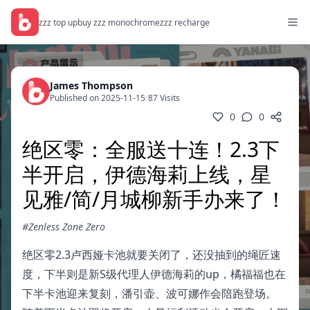
zzz top up
buy zzz monochrome
zzz recharge
James Thompson
Published on 2025-11-15
/
87 Visits
0
0
绝区零：全服送十连！2.3下
半开启，伊德海莉上线，星
见雅/简/月城柳新手办来了！
#Zenless Zone Zero
绝区零2.3卢西娅卡池就要关闭了，还没抽到的绳匠速
度，下半则是新S级代理人伊德海莉的up，橘福福也在
下半卡池迎来复刻，潘引壶、波可娜作会陪跑登场。