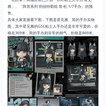
雅」、「阵营系列 刑侦特勤组 简·杜 1/7手办」的预
售。
具体大家直接看下图，下图是星见雅、简的手办实物
图，其中星见雅的GSC粘土人手办还是非常可爱的，价
格在369米，简的手办则非常的帅气，价格是869米。