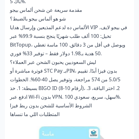
باك 5%.
مقدمة سريعة عن شحن ألماس بيجو
شو هو ألماس بيجو بالضبط؟
الألماس ده لدعم المذيعين وإرسال هدايا VIP في بيجو لايف.
تخيل: 100 ألف طلب شهريًا ينجح بنسبة 99.9% عبر
BitTopup، ويوصل في أقل من 3 دقائق. 100 ماسة تغطي
50 هدية بـ1.98 دولار فقط – توفير 33% فوري.
ليش السعوديين يحبون الشحن عبر العملاء؟
فوترة مباشرة أو STC Pay بـPIN، بدون فيزا أبدًا. تقييم
5.0/5 من 574 مراجعة، وتوفير يصل 40-60%. الخطوات
بسيطة: 1. خذ BIGO ID (8-10 أرقام)، 2. اختر الباقة، 3.
ادفع عبر Wi-Fi بدون VPN. سهل، سريع، سعودي 100%.
الشروط الأساسية للشحن بدون ربط فيزا
المتطلبات اللي ما تنساها