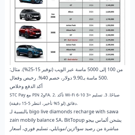
من 100 إلى 5000 ماسة عبر الويب (توفير 15-25%). مثال:
500 ماسة بـ9.90 دولار، خصم 40%. رخيص وفعال.
أكد الدفع وخلاص
STC Pay مع PIN و2FA. 2. تأكد Wi-Fi 6-10 صباحًا. 3. تسليم <3
دقائق (لو 5% تأخير، انتظر 5-15 دقيقة).
bigo live diamonds recharge with sawa
بالنسبة لـ
، BitTopup يشحن ألماس بيجو
zain mobily balance SA
مباشرة من رصيد سوا/زين/موبايلي، تسليم فوري، أسعار