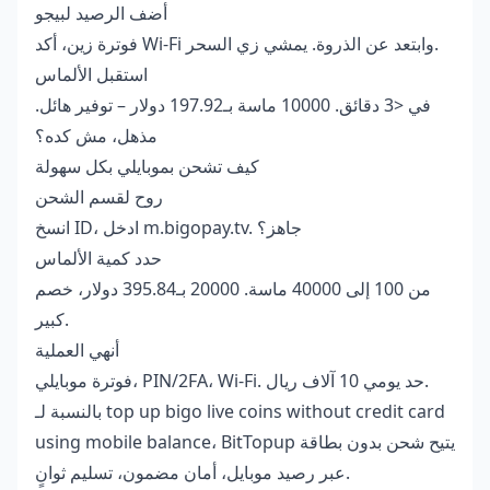
أضف الرصيد لبيجو
فوترة زين، أكد Wi-Fi وابتعد عن الذروة. يمشي زي السحر.
استقبل الألماس
في <3 دقائق. 10000 ماسة بـ197.92 دولار – توفير هائل.
مذهل، مش كده؟
كيف تشحن بموبايلي بكل سهولة
روح لقسم الشحن
انسخ ID، ادخل m.bigopay.tv. جاهز؟
حدد كمية الألماس
من 100 إلى 40000 ماسة. 20000 بـ395.84 دولار، خصم
كبير.
أنهي العملية
فوترة موبايلي، PIN/2FA، Wi-Fi. حد يومي 10 آلاف ريال.
top up bigo live coins without credit card
بالنسبة لـ
، BitTopup يتيح شحن بدون بطاقة
using mobile balance
عبر رصيد موبايل، أمان مضمون، تسليم ثوانٍ.