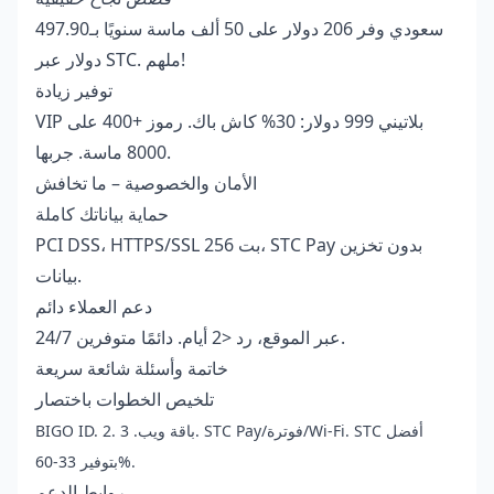
سعودي وفر 206 دولار على 50 ألف ماسة سنويًا بـ497.90
دولار عبر STC. ملهم!
توفير زيادة
VIP بلاتيني 999 دولار: 30% كاش باك. رموز +400 على
8000 ماسة. جربها.
الأمان والخصوصية – ما تخافش
حماية بياناتك كاملة
PCI DSS، HTTPS/SSL 256 بت، STC Pay بدون تخزين
بيانات.
دعم العملاء دائم
24/7 عبر الموقع، رد <2 أيام. دائمًا متوفرين.
خاتمة وأسئلة شائعة سريعة
تلخيص الخطوات باختصار
BIGO ID. 2. باقة ويب. 3. STC Pay/فوترة/Wi-Fi. STC أفضل
بتوفير 33-60%.
روابط الدعم