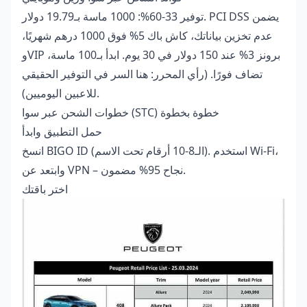
توفير 33-60%: 1000 ماسة بـ19.79 دولار. PCI DSS يضمن
عدم تخزين بياناتك، كاش باك 5% فوق 1000 درهم شهريًا،
وVIP برونز 3% عند 150 دولار في 30 يوم. ابدأ بـ100 ماسة،
تضاف فورًا. (رأي المحرر: هنا السر في التوفير الحقيقي
للاعبين اليوميين).
خطوات الشحن عبر سوا (STC) خطوة بخطوة
حمل التطبيق وابدأ
انسخ BIGO ID (الـ8-10 أرقام تحت الاسم). استخدم Wi-Fi،
وابتعد عن VPN – نجاح 95% مضمون.
اختر باقتك