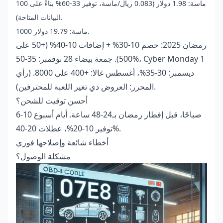
100 ماسة: 1.98 دولار (0.083 ريال/ماسة، توفير 33-60% بناءً على
البيانات المتاحة).
1000 ماسة: 19.79 دولار.
رمضان 2025: خصم 10-30% + إضافات 10-40% (+50 على
500). جمعة بيضاء 28 نوفمبر: 35-50%، Cyber Monday 1
ديسمبر: 30-35%، أغسطس غالا: +400 على 8000. (رأي
المحرر: العروض دي تغير اللعبة للمحترفين).
أحسن توقيت للشحن؟
6-10 صباحًا، قبل إفطار رمضان بـ24-48 ساعة. أيام أسبوع
توفير 10-20%، عطلات 20-40%.
أخطاء شائعة وإصلاحها فوري
مشكلة الوصول؟