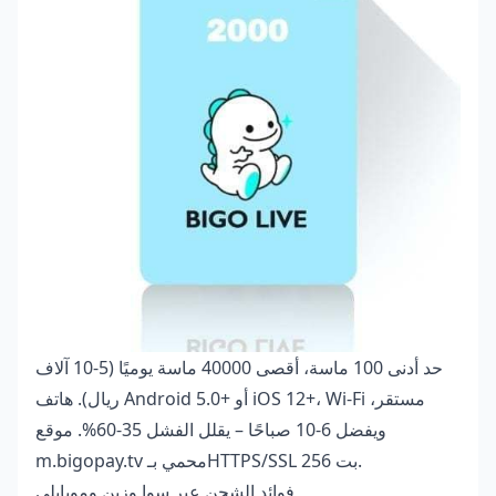
حد أدنى 100 ماسة، أقصى 40000 ماسة يوميًا (5-10 آلاف
ريال). هاتف Android 5.0+ أو iOS 12+، Wi-Fi مستقر،
ويفضل 6-10 صباحًا – يقلل الفشل 35-60%. موقع
m.bigopay.tv محمي بـHTTPS/SSL 256 بت.
فوائد الشحن عبر سوا وزين وموبايلي