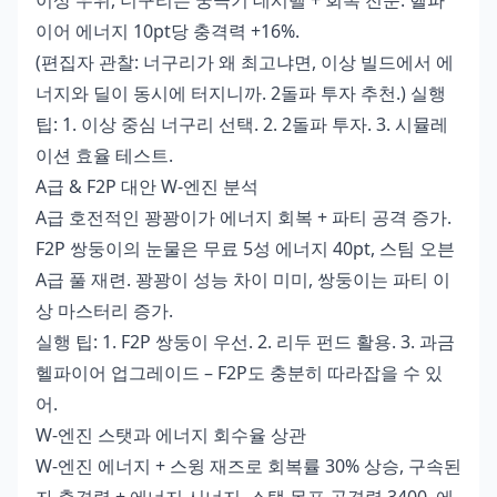
이상 우위, 너구리는 궁극기 데시벨 + 회복 전문. 헬파
이어 에너지 10pt당 충격력 +16%.
(편집자 관찰: 너구리가 왜 최고냐면, 이상 빌드에서 에
너지와 딜이 동시에 터지니까. 2돌파 투자 추천.) 실행
팁: 1. 이상 중심 너구리 선택. 2. 2돌파 투자. 3. 시뮬레
이션 효율 테스트.
A급 & F2P 대안 W-엔진 분석
A급 호전적인 꽝꽝이가 에너지 회복 + 파티 공격 증가.
F2P 쌍둥이의 눈물은 무료 5성 에너지 40pt, 스팀 오븐
A급 풀 재련. 꽝꽝이 성능 차이 미미, 쌍둥이는 파티 이
상 마스터리 증가.
실행 팁: 1. F2P 쌍둥이 우선. 2. 리두 펀드 활용. 3. 과금
헬파이어 업그레이드 – F2P도 충분히 따라잡을 수 있
어.
W-엔진 스탯과 에너지 회수율 상관
W-엔진 에너지 + 스윙 재즈로 회복률 30% 상승, 구속된