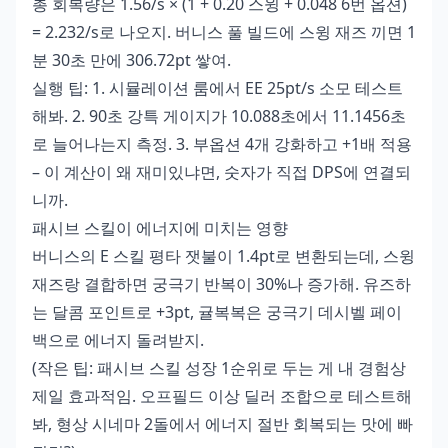
총 회복량은 1.56/s × (1 + 0.20 스윙 + 0.048 6번 옵션)
= 2.232/s로 나오지. 버니스 풀 빌드에 스윙 재즈 끼면 1
분 30초 만에 306.72pt 쌓여.
실행 팁: 1. 시뮬레이션 룸에서 EE 25pt/s 소모 테스트
해봐. 2. 90초 강특 게이지가 10.088초에서 11.1456초
로 늘어나는지 측정. 3. 부옵션 4개 강화하고 +1배 적용
– 이 계산이 왜 재미있냐면, 숫자가 직접 DPS에 연결되
니까.
패시브 스킬이 에너지에 미치는 영향
버니스의 E 스킬 평타 잿불이 1.4pt로 변환되는데, 스윙
재즈랑 결합하면 궁극기 반복이 30%나 증가해. 유즈하
는 달콤 포인트로 +3pt, 귤복복은 궁극기 데시벨 페이
백으로 에너지 돌려받지.
(작은 팁: 패시브 스킬 성장 1순위로 두는 게 내 경험상
제일 효과적임. 오프필드 이상 딜러 조합으로 테스트해
봐, 형상 시네마 2돌에서 에너지 절반 회복되는 맛에 빠