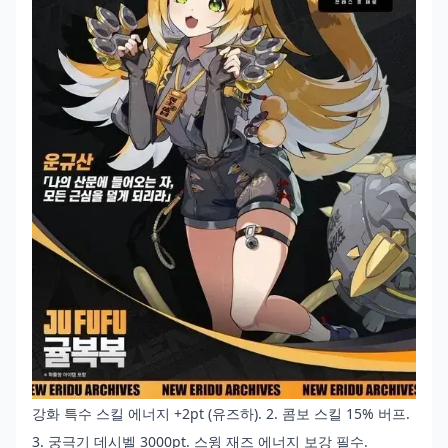
강화 특수 스킬 에너지 +2pt (유즈하). 2. 콤보 스킬 15% 버프.
3. 궁극기 데시벨 3000pt. 스윙 재즈 에너지 보강 필수.