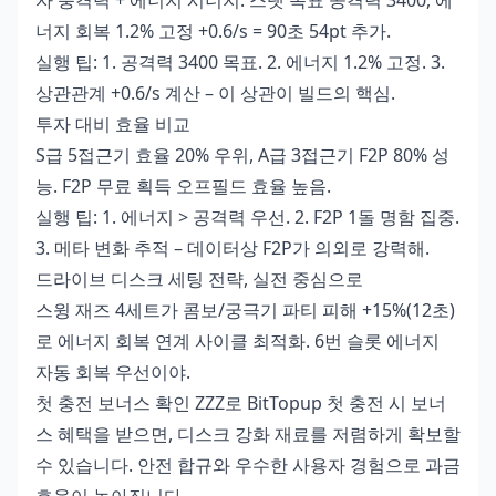
자 충격력 + 에너지 시너지. 스탯 목표 공격력 3400, 에
너지 회복 1.2% 고정 +0.6/s = 90초 54pt 추가.
실행 팁: 1. 공격력 3400 목표. 2. 에너지 1.2% 고정. 3.
상관관계 +0.6/s 계산 – 이 상관이 빌드의 핵심.
투자 대비 효율 비교
S급 5접근기 효율 20% 우위, A급 3접근기 F2P 80% 성
능. F2P 무료 획득 오프필드 효율 높음.
실행 팁: 1. 에너지 > 공격력 우선. 2. F2P 1돌 명함 집중.
3. 메타 변화 추적 – 데이터상 F2P가 의외로 강력해.
드라이브 디스크 세팅 전략, 실전 중심으로
스윙 재즈 4세트가 콤보/궁극기 파티 피해 +15%(12초)
로 에너지 회복 연계 사이클 최적화. 6번 슬롯 에너지
자동 회복 우선이야.
첫 충전 보너스 확인 ZZZ
로 BitTopup 첫 충전 시 보너
스 혜택을 받으면, 디스크 강화 재료를 저렴하게 확보할
수 있습니다. 안전 합규와 우수한 사용자 경험으로 과금