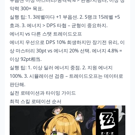
부옵션 이상 마스터리/공격력% > 관통/치명타, 이상 장
악력 300+ 목표.
실행 팁: 1. 3레벨마다 +1 부옵션. 2. S랭크 15레벨 +5
효과. 3. 에너지 > DPS 타협 – 균형이 중요하지.
에너지 vs 다른 스탯 트레이드오프
에너지 우선으로 DPS 10% 희생하지만 장기전 유리, 이
상 마스터리 30pt vs 에너지 20% 선택. 에너지 4.8% =
이상 92pt相当.
실행 팁: 1. 이상 딜러 에너지 중점. 2. 지원 에너지
100%. 3. 시뮬레이션 검증 – 트레이드오프는 데이터로
판단해.
실전 로테이션과 타이밍 가이드
최적 스킬 로테이션 순서