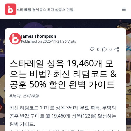
스타 레일 결제
붕스 코다 샵
붕스 현질
James Thompson
Published on 2025-11-21
/
36 Visits
0
0
스타레일 성옥 19,460개 모
으는 비법? 최신 리딤코드 &
공훈 50% 할인 완벽 가이드
#붕괴: 스타레일
최신 리딤코드 10개로 성옥 350개 무료 획득, 무명의
공훈 반값 구매로 월 19,460개 성옥(122뽑) 달성하는
완벽 가이드.