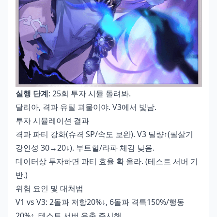
실행 단계
: 25회 투자 시뮬 돌려봐.
달리아, 격파 유틸 괴물이야. V3에서 빛남.
투자 시뮬레이션 결과
격파 파티 강화(슈격 SP/속도 보완). V3 딜량↑(필살기
강인성 30→20↓). 부트힐/라파 체감 낮음.
데이터상 투자하면 파티 효율 확 올라. (테스트 서버 기
반.)
위험 요인 및 대처법
V1 vs V3: 2돌파 저항20%↓, 6돌파 격특150%/행동
20%↑. 테스트 서버 유출 주시해.