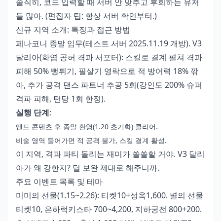
솔직히, 코드 입력할 때 서버 안 맞추고 후회하는 유저
들 많아. (편집자 팁: 항상 서버 확인부터.)
신규 지역 소개: 특징과 접근 방법
페나코니 종말 임무(테스트 서버 2025.11.19 개방). V3
달리아(화염 공허 격파 서포터): 스킬로 결계 펼쳐 격파
피해 50% 뻥튀기, 필살기 영락으로 적 방어력 18% 깎
아, 추가 공격 댄스 파트너 추공 5회(강인도 200% 슈퍼
격파 피해, 턴당 1회 한정).
실행 단계
:
엔드 콘텐츠 후 종말 환영(1.20 초기화) 클리어.
비술 영역 들어가면 적 공격 불가, 스킬 결계 활성.
이 지역, 격파 파티 돌리는 재미가 쏠쏠할 거야. V3 달리
아가 왜 강한지? 딜 보완 제대로 해주니까.
주요 이벤트 목록 및 테마
미미의 선물(1.15~2.26): 티켓10+성옥1,600. 별의 선물
티켓10, 은하럭키스타 700~4,200, 지하궁전 800+200.