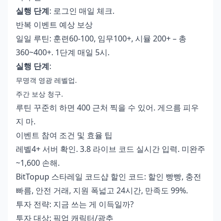
실행 단계
: 로그인 매일 체크.
반복 이벤트 예상 보상
일일 루틴: 훈련60-100, 임무100+, 시뮬 200+ – 총
360~400+. 1단계 매일 5시.
실행 단계
:
무명객 영광 레벨업.
주간 보상 청구.
루틴 꾸준히 하면 400 근처 찍을 수 있어. 게으름 피우
지 마.
이벤트 참여 조건 및 효율 팁
레벨4+ 서버 확인. 3.8 라이브 코드 실시간 입력. 미완주
~1,600 손해.
BitTopup
스타레일 코드샵 할인 코드
: 할인 빵빵, 충전
빠름, 안전 거래, 지원 폭넓고 24시간, 만족도 99%.
투자 전략: 지금 쓰는 게 이득일까?
투자 대상: 픽업 캐릭터/광추