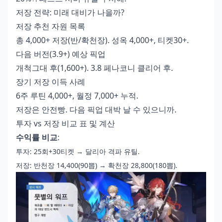
저장 전략: 미래 대비가 나을까?
저장 추천 자원 목록
총 4,000+ 저장(반/확천장). 성옥 4,000+, 티켓30+.
다음 버전(3.9+) 예상 픽업
개척그대 후(1,600+). 3.8 페나코니 클리어 후.
장기 저장 이득 사례
6주 루틴 4,000+, 월정 7,000+ 누적.
저장은 안전빵. 다음 픽업 대박 날 수 있으니까.
투자 vs 저장 비교 표 및 계산
수익률 비교
:
투자: 25회+30티켓 → 달리아 격파 유틸.
저장: 반천장 14,400(90뽑) → 확천장 28,800(180뽑).