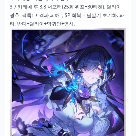
3.7 키레네 후 3.8 서포터(25회 워프+30티켓). 달리아
광추: 격특↑ + 격파 피해↑, SP 회복 + 필살기 초기화. 파
티: 반디+달리아+망귀인+영사.