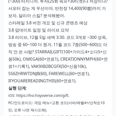
(~300) 터지니까. 투자(25회 워프+30티켓)냐 저장이냐?
서포터 잡는 게 우선이야. 반천장 14,400(90뽑)까지 가
보자. 달리아 스킬? 분석해봤어.
스타레일 3.8 버전 개요 및 신규 콘텐츠 예상
3.8 업데이트 일정 및 라이브 요약
3.8 라이브, 12월 5일 새벽 3:30. 코드 3개로 ~300 성옥,
방송 중 60~100 더 챙겨. 11월 코드 7종(500~600)도 아
직 안 쓴 사람? STARRAILGIFT(100+가이드4+소다5+신
용50k), OMEGA(60+연료1), CREATIONNYMPH(60+연
료1+기록1), VAK9XB2BCGFX(50+신용10k),
5S6ZHRWTDNJB(60), FAREWELL(60+연료1),
IFYOUAREREADINGTHIS(60+연료1).
실행 단계
:
iOS: https://hsr.hoyoverse.com/gift.
PC/안드로이드: 게임 메뉴>교환 코드(서버/레벨4+/선착순10
만, 오류 나면 재시도해).