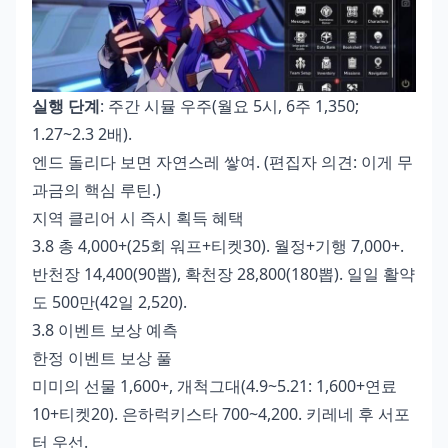
실행 단계
: 주간 시뮬 우주(월요 5시, 6주 1,350;
1.27~2.3 2배).
엔드 돌리다 보면 자연스레 쌓여. (편집자 의견: 이게 무
과금의 핵심 루틴.)
지역 클리어 시 즉시 획득 혜택
3.8 총 4,000+(25회 워프+티켓30). 월정+기행 7,000+.
반천장 14,400(90뽑), 확천장 28,800(180뽑). 일일 활약
도 500만(42일 2,520).
3.8 이벤트 보상 예측
한정 이벤트 보상 풀
미미의 선물 1,600+, 개척그대(4.9~5.21: 1,600+연료
10+티켓20). 은하럭키스타 700~4,200. 키레네 후 서포
터 우선.