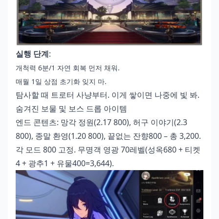
실행 단계
:
개척력 6분/1 자연 회복 먼저 채워.
매월 1일 상점 초기화 잊지 마.
탐사할 때 트로터 사냥부터. 이게 쌓이면 나중에 빛 봐.
숨겨진 보물 및 보스 드롭 아이템
엔드 콘텐츠: 망각 정원(2.17 800), 허구 이야기(2.3
800), 종말 환영(1.20 800), 끝없는 잔향800 – 총 3,200.
각 모드 800 고정. 무명객 영광 70레벨(성옥680 + 티켓
4 + 광추1 + 유물400=3,644).