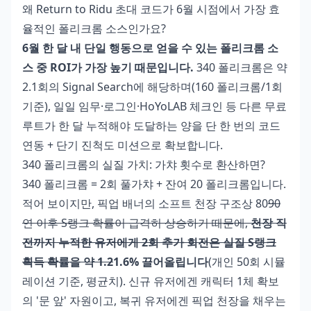
왜 Return to Ridu 초대 코드가 6월 시점에서 가장 효
율적인 폴리크롬 소스인가요?
6월 한 달 내 단일 행동으로 얻을 수 있는 폴리크롬 소
스 중 ROI가 가장 높기 때문입니다.
340 폴리크롬은 약
2.1회의 Signal Search에 해당하며(160 폴리크롬/1회
기준), 일일 임무·로그인·HoYoLAB 체크인 등 다른 무료
루트가 한 달 누적해야 도달하는 양을 단 한 번의 코드
연동 + 단기 진척도 미션으로 확보합니다.
340 폴리크롬의 실질 가치: 가챠 횟수로 환산하면?
340 폴리크롬 = 2회 풀가챠 + 잔여 20 폴리크롬입니다.
적어 보이지만, 픽업 배너의 소프트 천장 구조상 80
90
연 이후 S랭크 확률이 급격히 상승하기 때문에,
천장 직
전까지 누적한 유저에게 2회 추가 회전은 실질 S랭크
획득 확률을 약 1.2
1.6% 끌어올립니다
(개인 50회 시뮬
레이션 기준, 평균치). 신규 유저에겐 캐릭터 1체 확보
의 '문 앞' 자원이고, 복귀 유저에겐 픽업 천장을 채우는