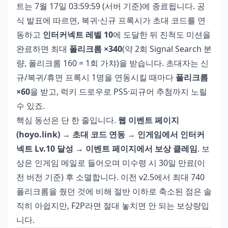
트는 7월 17일 03:59:59 (서버 기준)에 종료됩니다. 공
식 발표에 따르면, 복귀·신규 프록시가 초대 코드를 연
동하고
인터커넥트 레벨 10
에 도달한 뒤 진척도 미션을
완료하면 최대
폴리크롬 ×340
(약 2회 Signal Search 분
량, 폴리크롬 160 = 1회 가챠)을 받습니다. 초대자는 신
규/복귀/휴면 프록시 1명을 연동시킬 때마다
폴리크롬
×60
을 받고, 럭키 드로우로 PS5·피규어 추첨까지 노릴
수 있죠.
핵심 동선은 단 한 줄입니다.
웹 이벤트 페이지
(hoyo.link) → 초대 코드 연동 → 인게임에서 인터커
넥트 Lv.10 달성 → 이벤트 페이지에서 보상 클레임
. 보
상은 인게임 메일로 들어오며 미수령 시 30일 만료(이
전 버전 기준) 후 소멸합니다. 이전 v2.5에서 최대 740
폴리크롬을 줬던 것에 비해 절반 이하로 축소된 점은 솔
직히 아쉽지만, F2P라면 절대 놓치면 안 되는 보상량입
니다.