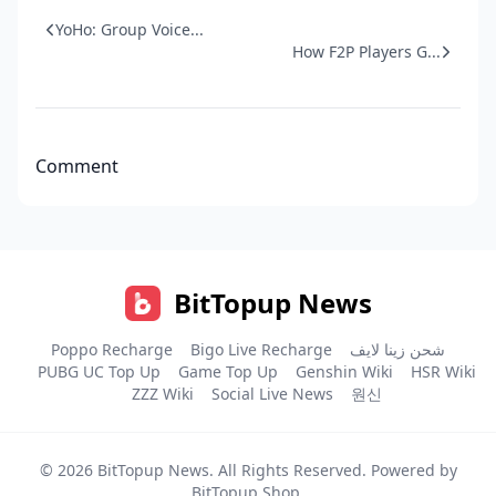
YoHo: Group Voice...
How F2P Players G...
Comment
BitTopup News
Poppo Recharge
Bigo Live Recharge
شحن زينا لايف
PUBG UC Top Up
Game Top Up
Genshin Wiki
HSR Wiki
ZZZ Wiki
Social Live News
원신
© 2026
BitTopup News
. All Rights Reserved. Powered by
BitTopup Shop
.