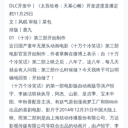
DLC开发中丨《太吾绘卷：天幕心帷》开发进度直播定
档11月29日
文丨风眠 审核丨菜包
排版丨鹿九
01 《十冷》第三部开始制作
近日国产童年无厘头动画电影《十万个冷笑话》第三部
电影官宣开始制作，作者寒舞在微博上表示：自《十万
个冷笑话》第二部上映之后，八年了。这八年，每几天
就会有人问我：第三部什么时候做？今天我终于可以明
确地回答：开始做了！
《十万个冷笑话》的第一部电影版由动画版导演卢恒
宇、李姝洁联袂执导，阿杰、山新、皇贞季、宝木中
阳、申秋香配音主演。有妖气原创漫画梦工厂和Bilibili
出品的喜剧电影。影片于2014年12月31日中国大陆上
映。而第二部则是由上海炫动传播股份有限公司、万达
影视传媒有限公司等联合出品的动画片，由卢恒宇、李