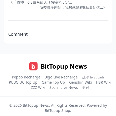
「原神」6.3白马仙人形象曝光，定...
做梦都没想到，我居然能在B站看到这...
Comment
BitTopup News
Poppo Recharge
Bigo Live Recharge
شحن زينا لايف
PUBG UC Top Up
Game Top Up
Genshin Wiki
HSR Wiki
ZZZ Wiki
Social Live News
원신
© 2026
BitTopup News
. All Rights Reserved. Powered by
BitTopup Shop
.