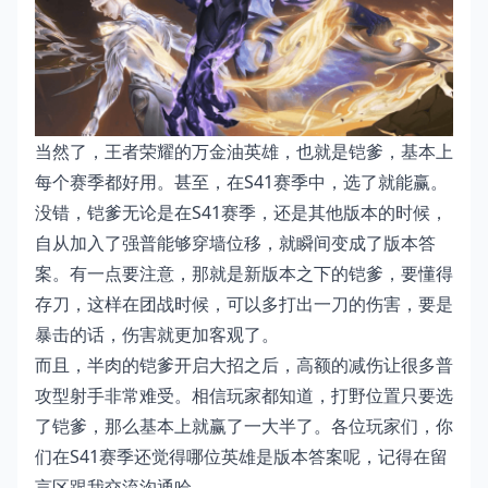
当然了，王者荣耀的万金油英雄，也就是铠爹，基本上
每个赛季都好用。甚至，在S41赛季中，选了就能赢。
没错，铠爹无论是在S41赛季，还是其他版本的时候，
自从加入了强普能够穿墙位移，就瞬间变成了版本答
案。有一点要注意，那就是新版本之下的铠爹，要懂得
存刀，这样在团战时候，可以多打出一刀的伤害，要是
暴击的话，伤害就更加客观了。
而且，半肉的铠爹开启大招之后，高额的减伤让很多普
攻型射手非常难受。相信玩家都知道，打野位置只要选
了铠爹，那么基本上就赢了一大半了。各位玩家们，你
们在S41赛季还觉得哪位英雄是版本答案呢，记得在留
言区跟我交流沟通哈。