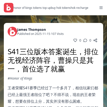
honor of kings tokens top up
buy hok tokens
hok recharge
James Thompson
Published on 2025-11-15
/
107 Visits
0
0
S41三位版本答案诞生，排位
无视经济阵容，曹操只是其
一，首位选了就赢
#Honor of Kings
王者荣耀S41赛季已经过了一个多月了，相信玩家们都
已经上最强王者段位了吧？不得不说，现在的王者荣
耀，想要在排位上分，其实并没有那么困难。