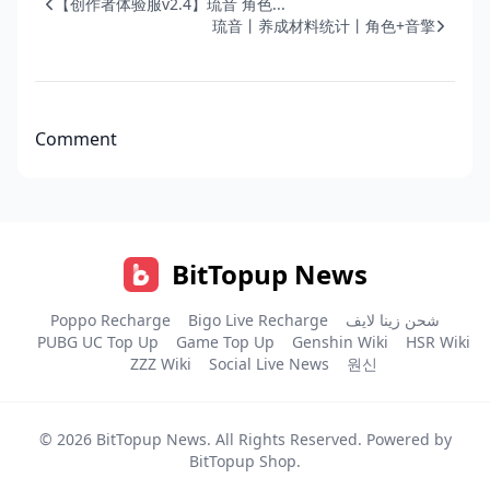
【创作者体验服v2.4】琉音 角色...
琉音丨养成材料统计丨角色+音擎
Comment
BitTopup News
Poppo Recharge
Bigo Live Recharge
شحن زينا لايف
PUBG UC Top Up
Game Top Up
Genshin Wiki
HSR Wiki
ZZZ Wiki
Social Live News
원신
© 2026
BitTopup News
. All Rights Reserved. Powered by
BitTopup Shop
.