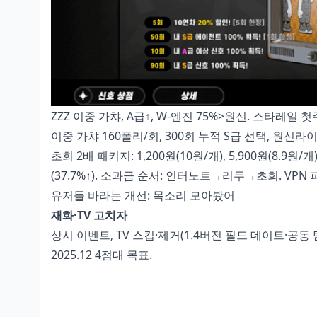
ZZZ 이중 가챠, A급↑, W-엔진 75%>원신. 스타레일 첫주
이중 가챠 160폴리/회, 300회 누적 S급 선택, 원신라이
초회 2배 패키지: 1,200원(10원/개), 5,900원(8.9원/개)
(37.7%↑). 소과금 순서: 인터노트→리두→초회. VPN 피
유저들 바라는 개선: 목소리 모아봤어
재화·TV 고치자
상시 이벤트, TV 스킵·제거(1.4버전 필드 데이트·공동 탐
2025.12 4점대 목표.