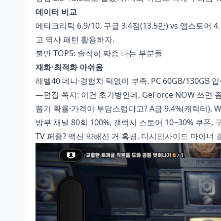
데이터 비교
메타크리틱 6.9/10. 구글 3.4점(13.5만) vs 앱스토어 
고 역사 패턴 활용하자.
불만 TOP5: 솔직히 짜증 나는 부분들
재화·최적화 아쉬움
레벨40 데니·경험치 턱없이 부족. PC 60GB/130GB 
—편집 쪽지: 이건 초기병인데, GeForce NOW 쓰면 좀 
뽑기 확률·가격이 부담스럽다고? A급 9.4%(캐릭터), W-엔진
방부 채널 80회 100%, 갤럭시 스토어 10~30% 쿠폰, 
TV 퍼즐? 액션 약해진 거 혹평. 디시인사이드 마이너 갤