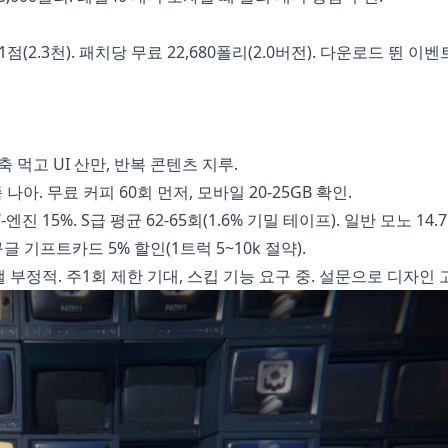
4.1점(2.3천). 패치당 무료 22,680폴리(2.0버전). 다운로드 뛴 이
압축 먹고 UI 산만, 반복 콘텐츠 지루.
나아. 무료 커피 60회 먼저, 모바일 20-25GB 확인.
 15%. S급 평균 62-65회(1.6% 기밀 테이프). 일반 모노 14.7
구글 기프트카드 5% 할인(1트럭 5~10k 절약).
 부정적. 주1회 제한 기대, 스킵 기능 요구 중. 설문으로 디자인 