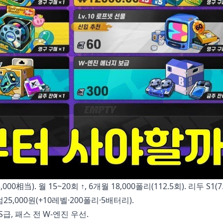
0相当). 월 15~20회 ↑, 6개월 18,000폴리(112.5회). 리두 S1(7.4
프리미엄25,000원(+10레벨·200폴리·5배터리).
S급, 패스 전 W-엔진 우선.