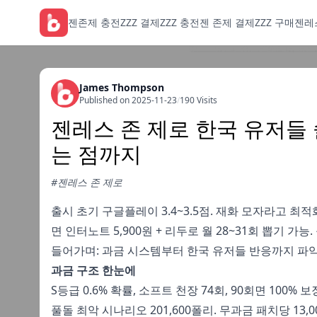
젠존제 충전
ZZZ 결제
ZZZ 충전
젠 존제 결제
ZZZ 구매
젠레
James Thompson
Published on 2025-11-23
/
190 Visits
젠레스 존 제로 한국 유저들 
는 점까지
#젠레스 존 제로
출시 초기 구글플레이 3.4~3.5점. 재화 모자라고 최적
면 인터노트 5,900원 + 리두로 월 28~31회 뽑기 가능
들어가며: 과금 시스템부터 한국 유저들 반응까지 파
과금 구조 한눈에
S등급 0.6% 확률, 소프트 천장 74회, 90회면 100% 보
풀돌 최악 시나리오 201,600폴리. 무과금 패치당 13,00