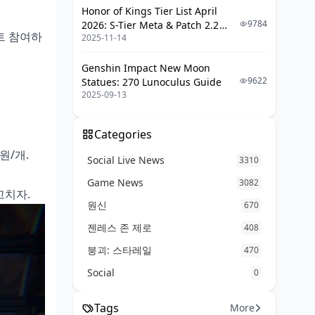
Honor of Kings Tier List April
9784
2026: S-Tier Meta & Patch 2.2
벤트 참여하
2025-11-14
Changes
Genshin Impact New Moon
9622
Statues: 270 Lunoculus Guide
2025-09-13
Categories
원/개.
Social Live News
3310
Game News
3082
고치자.
원신
670
젠레스 존 제로
408
붕괴: 스타레일
470
Social
0
Tags
More