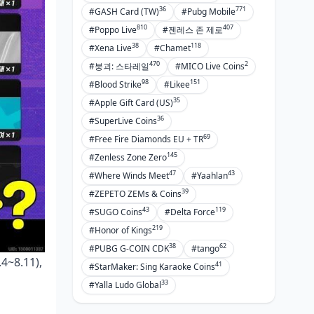
36
771
#GASH Card (TW)
#Pubg Mobile
810
407
#Poppo Live
#젠레스 존 제로
38
118
#Xena Live
#Chamet
470
2
#붕괴: 스타레일
#MICO Live Coins
98
151
#Blood Strike
#Likee
35
#Apple Gift Card (US)
36
#SuperLive Coins
69
#Free Fire Diamonds EU + TR
145
#Zenless Zone Zero
47
43
#Where Winds Meet
#Yaahlan
39
#ZEPETO ZEMs & Coins
43
119
#SUGO Coins
#Delta Force
219
#Honor of Kings
38
62
#PUBG G-COIN CDK
#tango
~8.11),
41
#StarMaker: Sing Karaoke Coins
33
#Yalla Ludo Global