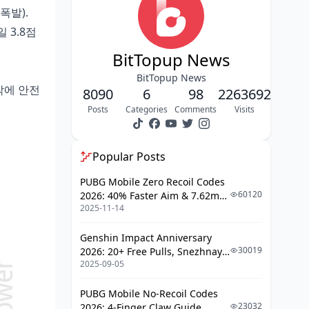
마무르기: 합리 과금 체크리스트
폭발).
FAQ
일 3.8점
BitTopup News
BitTopup News
도착에 안전
8090
6
98
2263692
Posts
Categories
Comments
Visits
Popular Posts
PUBG Mobile Zero Recoil Codes
60120
2026: 40% Faster Aim & 7.62mm
2025-11-14
Weapon Adjustments
Genshin Impact Anniversary
30019
2026: 20+ Free Pulls, Snezhnaya
2025-09-05
Roadmap & Complete Guide
Guide
PUBG Mobile No-Recoil Codes
23032
2026: 4-Finger Claw Guide