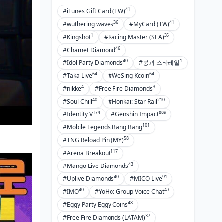
41
#iTunes Gift Card (TW)
36
41
#wuthering waves
#MyCard (TW)
1
35
#Kingshot
#Racing Master (SEA)
46
#Chamet Diamond
40
1
#Idol Party Diamonds
#붕괴 스타레일
64
64
#Taka Live
#WeSing Kcoin
4
3
#nikke
#Free Fire Diamonds
40
210
#Soul Chill
#Honkai: Star Rail
174
889
#Identity V
#Genshin Impact
101
#Mobile Legends Bang Bang
58
#TNG Reload Pin (MY)
117
#Arena Breakout
43
#Mango Live Diamonds
40
91
#Uplive Diamonds
#MICO Live
40
40
#IMO
#YoHo: Group Voice Chat
48
#Eggy Party Eggy Coins
37
#Free Fire Diamonds (LATAM)