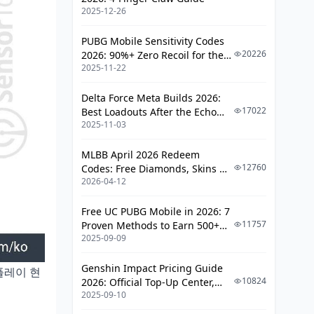
2025-12-26
PUBG Mobile Sensitivity Codes
20226
2026: 90%+ Zero Recoil for the
2025-11-22
V4.4 M416 & AUG Meta
Delta Force Meta Builds 2026:
17022
Best Loadouts After the Echo
2025-11-03
Season Update
MLBB April 2026 Redeem
12760
Codes: Free Diamonds, Skins &
2026-04-12
Starlight Rewards
Free UC PUBG Mobile in 2026: 7
11757
Proven Methods to Earn 500+
2025-09-09
UC (V4.3 & RPA18 Updates)
Genshin Impact Pricing Guide
글플레이 현
10824
2026: Official Top-Up Center,
2025-09-10
Platform Differences, and
Smarter Spending