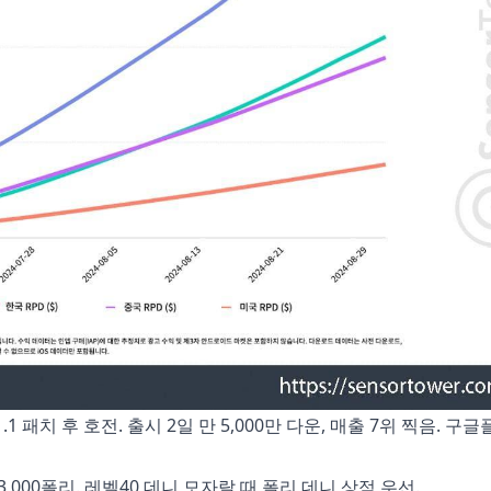
.1 패치 후 호전. 출시 2일 만 5,000만 다운, 매출 7위 찍음. 구
3,000폴리. 레벨40 데니 모자랄 때 폴리 데니 상점 우선.