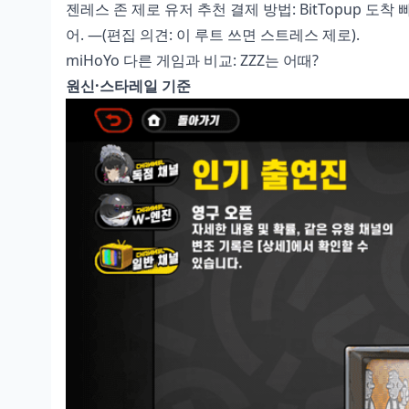
젠레스 존 제로 유저 추천 결제 방법
: BitTopup 도
어. —(편집 의견: 이 루트 쓰면 스트레스 제로).
miHoYo 다른 게임과 비교: ZZZ는 어때?
원신·스타레일 기준