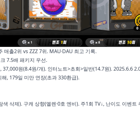
 매출2위 vs ZZZ 7위. MAU·DAU 최고 기록.
크 7.5배 패키지 우선.
, 37,000원(8.4원/개). 인터노트>초회>일반(14.7원). 2025.6.6 2
해, 179일 미만 연장(초과 330환급).
색 삭제). 구캐 상향(엘렌·0호 엔비). 주1회 TV↓, 난이도 이벤트 