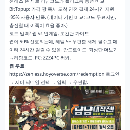
젠레스 존 제로 리딤코드와 폴리크롬 충전 비교
BitTopup: 가격 짱·즉시 도착·안전 결제·24시간 지원
·95% 사용자 만족. (데이터 기반 비교: 코드 무료지만,
충전할 때 이쪽이 효율 좋아.)
코드 입력? 웹 vs 인게임, 초간단 가이드
웹이 90% 선호되는데, 레벨 5+ 우편함 해제 필수고 데
이터 24시간 걸릴 수 있음. 안드로이드: 좌상단 더보기
→리딤코드. PC: ZZZ4PC 써봐.
웹 루트
:
https://zenless.hoyoverse.com/redemption 로그인
→ 서버·닉네임 선택 → 입력 → 우편함.