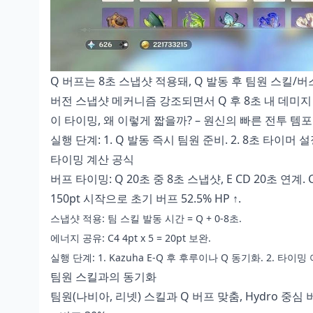
Q 버프는 8초 스냅샷 적용돼, Q 발동 후 팀원 스킬/버스트 
버전 스냅샷 메커니즘 강조되면서 Q 후 8초 내 데미지 
이 타이밍, 왜 이렇게 짧을까? – 원신의 빠른 전투 템
실행 단계: 1. Q 발동 즉시 팀원 준비. 2. 8초 타이머 
타이밍 계산 공식
버프 타이밍: Q 20초 중 8초 스냅샷, E CD 20초 연계. C5
150pt 시작으로 초기 버프 52.5% HP ↑.
스냅샷 적용: 팀 스킬 발동 시간 = Q + 0-8초.
에너지 공유: C4 4pt x 5 = 20pt 보완.
실행 단계: 1. Kazuha E-Q 후 후루이나 Q 동기화. 2. 타이밍 
팀원 스킬과의 동기화
팀원(나비아, 리넷) 스킬과 Q 버프 맞춤, Hydro 중심 