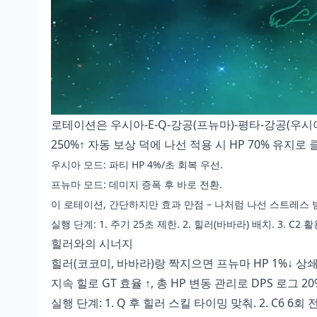
로테이션은 우시아-E-Q-강공(프뉴마)-평타-강공(우시아)로, 
250%↑ 자동 보상 덕에 나선 적용 시 HP 70% 유지로 
우시아 모드: 파티 HP 4%/초 회복 우선.
프뉴마 모드: 데미지 증폭 후 바로 전환.
이 로테이션, 간단하지만 효과 만점 – 나처럼 나선 스트레스 
실행 단계: 1. 주기 25초 제한. 2. 힐러(바바라) 배치. 3. C2 활
힐러와의 시너지
힐러(코코미, 바바라)랑 짝지으면 프뉴마 HP 1%↓ 상쇄
지속 힐로 GT 효율 ↑, 총 HP 변동 관리로 DPS 로그 20
실행 단계: 1. Q 후 힐러 스킬 타이밍 맞춰. 2. C6 6회 