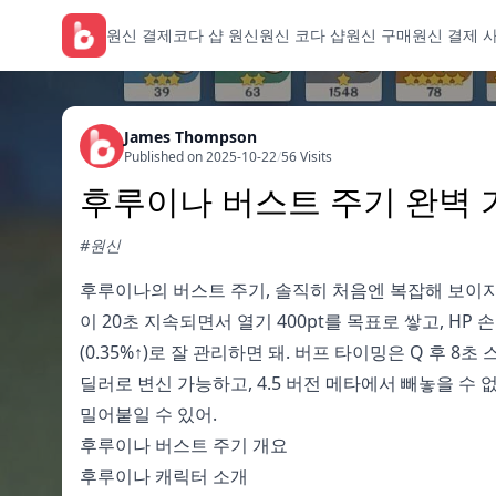
원신 결제
코다 샵 원신
원신 코다 샵
원신 구매
원신 결제 
James Thompson
Published on 2025-10-22
/
56 Visits
후루이나 버스트 주기 완벽 가이드
#원신
후루이나의 버스트 주기, 솔직히 처음엔 복잡해 보이지
이 20초 지속되면서 열기 400pt를 목표로 쌓고, HP 
(0.35%↑)로 잘 관리하면 돼. 버프 타이밍은 Q 후 8
딜러로 변신 가능하고, 4.5 버전 메타에서 빼놓을 수
밀어붙일 수 있어.
후루이나 버스트 주기 개요
후루이나 캐릭터 소개