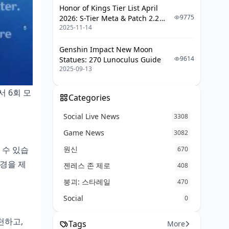
4.x 버전 후루이나 변화
Honor of Kings Tier List April
9775
2026: S-Tier Meta & Patch 2.2
미래 패치 대응
2025-11-14
Changes
커뮤니티 피드백
Genshin Impact New Moon
결론 및 추가 팁
9614
Statues: 270 Lunoculus Guide
2025-09-13
요약 체크리스트
서 6회 모
한국 서버 특화 팁
Categories
관련 리소스 링크
Social Live News
3308
FAQ
Game News
3082
 수 있습
원신
670
환경을 제
젠레스 존 제로
408
붕괴: 스타레일
470
Social
0
추천하고,
Tags
More