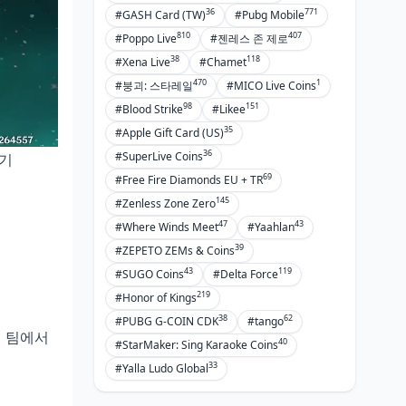
36
771
#GASH Card (TW)
#Pubg Mobile
810
407
#Poppo Live
#젠레스 존 제로
38
118
#Xena Live
#Chamet
470
1
#붕괴: 스타레일
#MICO Live Coins
98
151
#Blood Strike
#Likee
35
#Apple Gift Card (US)
36
#SuperLive Coins
열기
69
#Free Fire Diamonds EU + TR
145
#Zenless Zone Zero
47
43
#Where Winds Meet
#Yaahlan
39
#ZEPETO ZEMs & Coins
43
119
#SUGO Coins
#Delta Force
219
#Honor of Kings
38
62
#PUBG G-COIN CDK
#tango
미 팀에서
40
#StarMaker: Sing Karaoke Coins
33
#Yalla Ludo Global