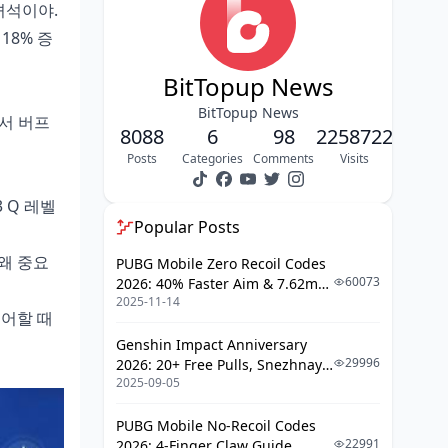
녀석이야.
18% 증
버프 지속 시간 이해
타이밍 계산 공식
BitTopup News
팀원 스킬과의 동기화
BitTopup News
면서 버프
8088
6
98
2258722
GT 효율화 팁
Posts
Categories
Comments
Visits
GT 랭크 시스템 설명
 Q 레벨
효율적 포인트 적립
Popular Posts
스파이럴 심연 적용 예시
 왜 중요
PUBG Mobile Zero Recoil Codes
60073
2026: 40% Faster Aim & 7.62mm
후루이나 중심 파티 빌드
2025-11-14
Weapon Adjustments
리어할 때
추천 팀 컴포지션
Genshin Impact Anniversary
아티팩트와 무기 선택
29996
2026: 20+ Free Pulls, Snezhnaya
2025-09-05
Roadmap & Complete Guide
레벨링 우선순위
Guide
PUBG Mobile No-Recoil Codes
실전 로테이션 예시
22991
2026: 4-Finger Claw Guide