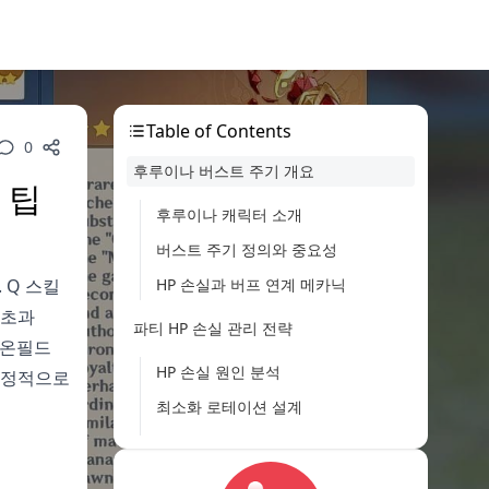
Table of Contents
0
후루이나 버스트 주기 개요
 팁
후루이나 캐릭터 소개
버스트 주기 정의와 중요성
 Q 스킬
HP 손실과 버프 연계 메카닉
 초과
파티 HP 손실 관리 전략
면 온필드
HP 손실 원인 분석
 안정적으로
최소화 로테이션 설계
힐러와의 시너지
버프 타이밍 최적화 가이드