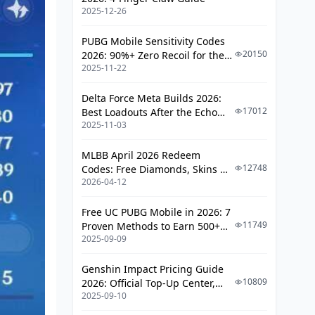
2025-12-26
초보자용 간단 로테이션
고수용 고효율 로테이션
PUBG Mobile Sensitivity Codes
20150
2026: 90%+ Zero Recoil for the
비교 분석
2025-11-22
V4.4 M416 & AUG Meta
일반적 실수와 피하는 법
Delta Force Meta Builds 2026:
17012
Best Loadouts After the Echo
HP 오버플로우 문제
2025-11-03
Season Update
버프 타이밍 미스
MLBB April 2026 Redeem
GT 낭비 사례
12748
Codes: Free Diamonds, Skins &
2026-04-12
Starlight Rewards
성능 지표와 측정
Free UC PUBG Mobile in 2026: 7
DPS/HPS 계산법
11749
Proven Methods to Earn 500+
2025-09-09
도구 추천 (Genshin Optimizer)
UC (V4.3 & RPA18 Updates)
개선 지표 추적
Genshin Impact Pricing Guide
10809
2026: Official Top-Up Center,
업데이트 및 메타 변화
2025-09-10
Platform Differences, and
Smarter Spending