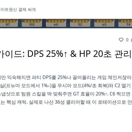
사이트
원신 결제 싸게
0
: DPS 25%↑ & HP 20초 관리
만 익숙해지면 파티 DPS를 25%나 끌어올리는 게임 체인저잖아.
손실(프뉴마 모드에서 1%↓)을 우시아 모드(4%/초 회복)와 C2 열기
초 스냅샷으로 팀원 스킬을 딱 맞춰주면 GT 효율이 20%↑. C6 찍으
 없는 핵심 캐릭. 실제로 나선 36성 클리어할 때 이 로테이션으로