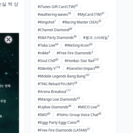
손실 싹 상
41
#iTunes Gift Card (TW)
36
41
#wuthering waves
#MyCard (TW)
1
35
#Kingshot
#Racing Master (SEA)
46
#Chamet Diamond
40
1
#Idol Party Diamonds
#붕괴 스타레일
64
64
#Taka Live
#WeSing Kcoin
4
3
#nikke
#Free Fire Diamonds
40
210
#Soul Chill
#Honkai: Star Rail
174
889
#Identity V
#Genshin Impact
101
#Mobile Legends Bang Bang
58
#TNG Reload Pin (MY)
117
#Arena Breakout
43
#Mango Live Diamonds
40
91
#Uplive Diamonds
#MICO Live
40
40
#IMO
#YoHo: Group Voice Chat
48
#Eggy Party Eggy Coins
37
#Free Fire Diamonds (LATAM)