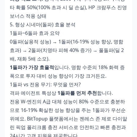
타 확률 50%(100% 초과 시 딜 손실), HP 크람푸스 진영
보너스 적용 상태
5. 형상 시네마(돌파) 효율 분석
1돌파~6돌파 효과 요약
0돌파(실용적 성능) → 1돌파(16-19% 성능 향상, 명함
효과) → 2돌파(치명타 피해 40% 증가) → 풀돌파(딜 2
배, 재화 5배 소모).
1돌파가 가장 효율적
입니다. 명함 수준의 18% 화력 증
폭으로 투자 대비 성능 향상이 가장 크거든요.
1돌파 vs 전용 무기: 무엇을 먼저?
격파 에이전트 특성상
1돌파를 먼저 추천
합니다.
전용 W-엔진의 A급 대체 성능이 80% 수준으로 충분하
므로 16-19% 확실한 성능 향상을 주는 1돌파가 우선순
위예요. BitTopup 플랫폼에서는
젠레스 존 제로 다이알
린 픽업 폴리크롬 충전
서비스로 안전하고 빠른 충전과
24시간 고객 지원을 제공합니다.