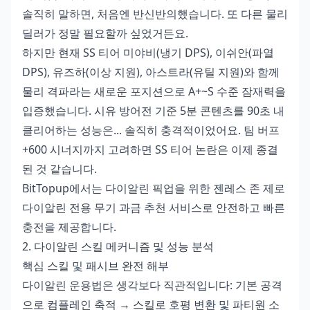
솔직히 말하면, 처음엔 반신반의했습니다. 또 다른 물리
딜러가 정말 필요할까 싶었거든요.
하지만 현재 SS 티어 미야비(냉기 DPS), 이쉬안(파열
DPS), 유즈하(이상 지원), 아스트라(유틸 지원)와 함께
물리 격파라는 새로운 포지션으로 A+~S 수준 잠재력을
입증했습니다. 시유 방어전 기준 5분 콘텐츠를 90초 내
클리어하는 성능은... 솔직히 충격적이었어요. 팀 버프
+600 시너지까지 고려하면 SS 티어 논란은 이제 종결
된 것 같습니다.
BitTopup에서는 다이알린 픽업을 위한
젠레스 존 제로
다이알린 전용 무기 과금 추천
서비스로 안전하고 빠른
충전을 제공합니다.
2. 다이알린 스킬 메커니즘 및 성능 분석
핵심 스킬 및 패시브 완전 해부
다이알린 운용법은 생각보다 직관적입니다: 기본 공격
으로 컴플레인 축적 → 스킬로 호평 변환 및 파티원 소