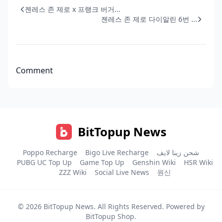
젠레스 존 제로 x 프랭크 버거...
젠레스 존 제로 다이알린 6번 ...
Comment
BitTopup News
Poppo Recharge
Bigo Live Recharge
شحن زينا لايف
PUBG UC Top Up
Game Top Up
Genshin Wiki
HSR Wiki
ZZZ Wiki
Social Live News
원신
© 2026
BitTopup News
. All Rights Reserved. Powered by
BitTopup Shop
.