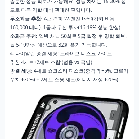
충분한 성능 확보가 가능해요. 성능 차이는 15-30% 정
도로 다른 역할 대비 관대한 편입니다.
무소과금 추천:
A급 격파 W-엔진 Lv60(강화 비용
160,000 데니), 1돌파 우선 투자(16-19% 성능 향상).
소과금 추천:
일반 채널 50회로 S급 확정 후 명함 확보.
월 5-10만원 예산으로 32회 뽑기 가능합니다.
4. 다이알린 종결 세팅: 드라이브 디스크 가이드
추천 4세트+2세트 조합 (범용 vs 극딜)
종결 세팅:
4세트 쇼크스타 디스코(충격력 +6%, 그로기
수치 +20%) + 2세트 스윙 재즈(에너지 재생 +20%).