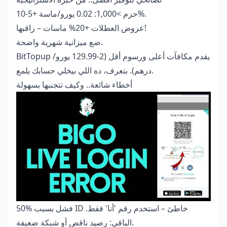
حزم >1,000: 0.02 يورو/ماسة +5-10%.
عروض العطلات +20% ماسات – راقبها!
ضع ميزانية شهرية واضحة.
BitTopup يقدم مكافآت أعلى ورسوم أقل (2-129.99 يورو/
درهم). بتعرف، ده اللي بيخلي حسابك يلمع.
أخطاء شائعة.. وكيف تتجنبها بسهولة
50% فشل بسبب ID خاطئ – استخدم رقم 'أنا' فقط.
الباقي: رصيد ناقص أو شبكة ضعيفة.