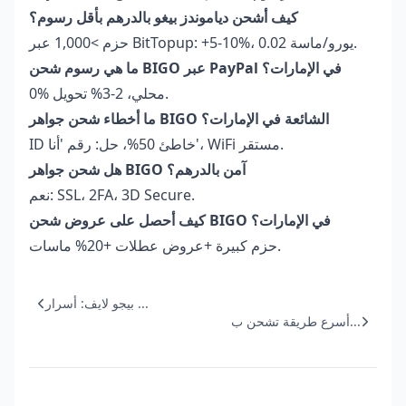
كيف أشحن دياموندز بيغو بالدرهم بأقل رسوم؟
حزم >1,000 عبر BitTopup: +5-10%، 0.02 يورو/ماسة.
ما هي رسوم شحن BIGO عبر PayPal في الإمارات؟
0% محلي، 2-3% تحويل.
ما أخطاء شحن جواهر BIGO الشائعة في الإمارات؟
ID خاطئ 50%، حل: رقم 'أنا'، WiFi مستقر.
هل شحن جواهر BIGO آمن بالدرهم؟
نعم: SSL، 2FA، 3D Secure.
كيف أحصل على عروض شحن BIGO في الإمارات؟
حزم كبيرة +عروض عطلات +20% ماسات.
بيجو لايف: أسرار ...
أسرع طريقة تشحن ب...