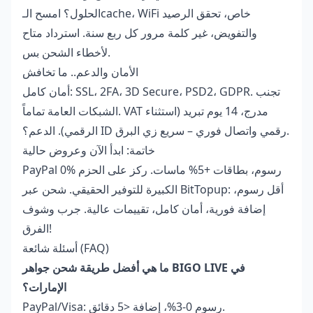
الحلول؟ امسح الـcache، WiFi خاص، تحقق الرصيد
والتفويض، غير كلمة مرور كل ربع سنة. استرداد متاح
لأخطاء الشحن بس.
الأمان والدعم.. ما تخافش
أمان كامل: SSL، 2FA، 3D Secure، PSD2، GDPR. تجنب
الشبكات العامة تماماً. VAT مدرج، 14 يوم تبريد (استثناء
الرقمي). الدعم؟ ID رقمي واتصال فوري – سريع زي البرق.
خاتمة: ابدأ الآن وعروض حالية
PayPal 0% رسوم، بطاقات +5% ماسات. ركز على الحزم
الكبيرة للتوفير الحقيقي. شحن عبر BitTopup: أقل رسوم،
إضافة فورية، أمان كامل، تقييمات عالية. جرب وشوف
الفرق!
أسئلة شائعة (FAQ)
ما هي أفضل طريقة شحن جواهر BIGO LIVE في
الإمارات؟
PayPal/Visa: رسوم 0-3%، إضافة <5 دقائق.