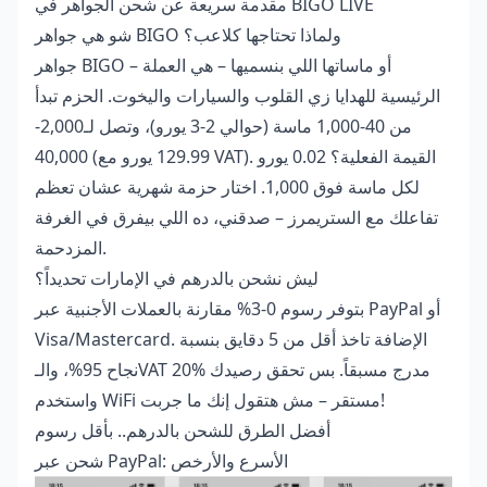
مقدمة سريعة عن شحن الجواهر في BIGO LIVE
شو هي جواهر BIGO ولماذا تحتاجها كلاعب؟
جواهر BIGO – أو ماساتها اللي بنسميها – هي العملة
الرئيسية للهدايا زي القلوب والسيارات واليخوت. الحزم تبدأ
من 40-1,000 ماسة (حوالي 2-3 يورو)، وتصل لـ2,000-
40,000 (129.99 يورو مع VAT). القيمة الفعلية؟ 0.02 يورو
لكل ماسة فوق 1,000. اختار حزمة شهرية عشان تعظم
تفاعلك مع الستريمرز – صدقني، ده اللي بيفرق في الغرفة
المزدحمة.
ليش نشحن بالدرهم في الإمارات تحديداً؟
بتوفر رسوم 0-3% مقارنة بالعملات الأجنبية عبر PayPal أو
Visa/Mastercard. الإضافة تاخذ أقل من 5 دقايق بنسبة
نجاح 95%، والـVAT 20% مدرج مسبقاً. بس تحقق رصيدك
واستخدم WiFi مستقر – مش هتقول إنك ما جربت!
أفضل الطرق للشحن بالدرهم.. بأقل رسوم
شحن عبر PayPal: الأسرع والأرخص