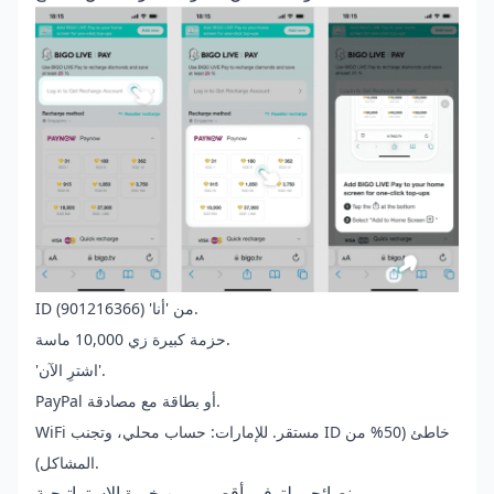
ID من 'أنا' (901216366).
حزمة كبيرة زي 10,000 ماسة.
'اشترِ الآن'.
PayPal أو بطاقة مع مصادقة.
WiFi مستقر. للإمارات: حساب محلي، وتجنب ID خاطئ (50% من
المشاكل).
نصائحي لتوفير أقصى.. من خبرة الاستراتيجية