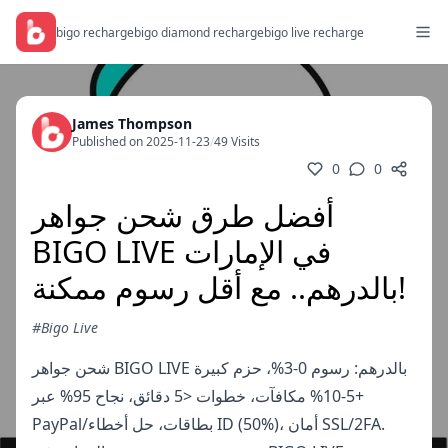
bigo recharge
bigo diamond recharge
bigo live recharge
James Thompson
Published on 2025-11-23
/
49 Visits
0
0
أفضل طرق شحن جواهر
BIGO LIVE في الإمارات
بالدرهم.. مع أقل رسوم ممكنة!
#Bigo Live
شحن جواهر BIGO LIVE بالدرهم: رسوم 0-3%، حزم كبيرة
+5-10% مكافآت، خطوات <5 دقائق، نجاح 95% عبر
PayPal/بطاقات، حل أخطاء ID (50%)، أمان SSL/2FA.