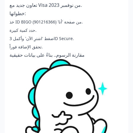
تعاون جديد مع Visa من نوفمبر 2023.
خطواتها:
خذ ID BIGO من صفحة 'أنا' (901216366).
حدد كمية كبيرة.
اضغط 'اشترِ الآن' وأكمل 3D Secure.
تحقق الإضافة فوراً.
مقارنة الرسوم.. بناءً على بيانات حقيقية