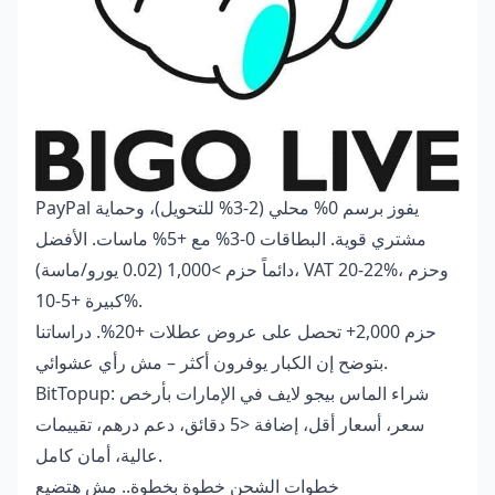
PayPal يفوز برسم 0% محلي (2-3% للتحويل)، وحماية
مشتري قوية. البطاقات 0-3% مع +5% ماسات. الأفضل
دائماً حزم >1,000 (0.02 يورو/ماسة)، VAT 20-22%، وحزم
كبيرة +5-10%.
حزم 2,000+ تحصل على عروض عطلات +20%. دراساتنا
بتوضح إن الكبار يوفرون أكثر – مش رأي عشوائي.
شراء الماس بيجو لايف في الإمارات بأرخص
BitTopup:
سعر
، أسعار أقل، إضافة <5 دقائق، دعم درهم، تقييمات
عالية، أمان كامل.
خطوات الشحن خطوة بخطوة.. مش هتضيع