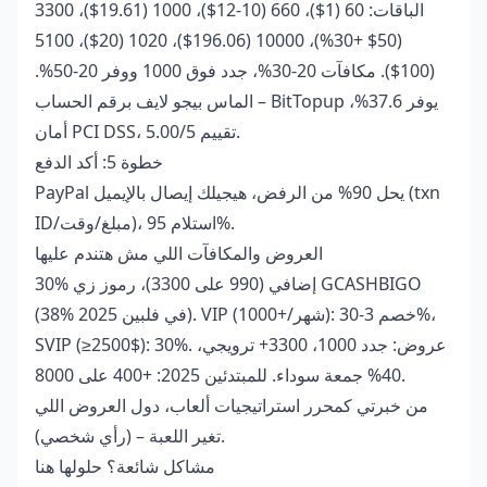
الباقات: 60 (1$)، 660 (10-12$)، 1000 (19.61$)، 3300
(50$ +30%)، 10000 (196.06$)، 1020 (20$)، 5100
(100$). مكافآت 20-30%، جدد فوق 1000 ووفر 20-50%.
– BitTopup يوفر 37.6%،
الماس بيجو لايف برقم الحساب
أمان PCI DSS، تقييم 5.00/5.
خطوة 5: أكد الدفع
PayPal يحل 90% من الرفض، هيجيلك إيصال بالإيميل (txn
ID/مبلغ/وقت)، استلام 95%.
العروض والمكافآت اللي مش هتندم عليها
30% إضافي (990 على 3300)، رموز زي GCASHBIGO
(38% في فلبين 2025). VIP (1000+/شهر): خصم 3-30%،
SVIP (≥2500$): 30%. عروض: جدد 1000، 3300+ ترويجي،
40% جمعة سوداء. للمبتدئين 2025: +400 على 8000.
من خبرتي كمحرر استراتيجيات ألعاب، دول العروض اللي
تغير اللعبة – (رأي شخصي).
مشاكل شائعة؟ حلولها هنا