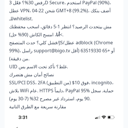
رفض 30%؟ فعّل 3D Secure، استخدم PayPal (90%)،
عطل VPN، شحن 22-04 GMT+8 (99.2%)، أضف بنكك
للـwhitelist.
مش بيتحدث الرصيد؟ انتظر 1-5 دقائق، اسحب محفظتك
، امسح الكاش (90% حل).
>
أنا
فشل كلي؟ حدث المتصفح/JS/عطل adblock (Chrome
99%)، راسل support@bigo.tv أو +65 63519330 (أقل
من دقيقة).
UID غلط؟ تأكد تحت الاسم بس.
نصائح أمان مش هتضرك
SSL/PCI DSS، 2FA فوق 10$ (من التطبيق)، incognito،
بلاش WiFi عام. HTTPS دايماً، PayPal 95% حماية. سجل
90 يوم، استرداد غير مصرح 32% (7-30 يوم).
مقارنة سريعة مع الطرق التانية