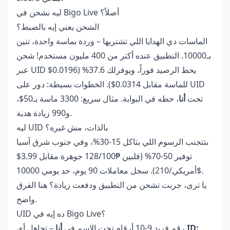
ليه نشحن في Bigo Live أصلاً؟
الشحن يعني إيه بالضبط؟
الماسات دي الهدايا اللي تشتريها – وردة بماسة واحدة، تنين
بـ10000. التطبيق عنده أكتر من 400 مليون مستخدم! شحن
عبر UID يحط الرصيد فوراً، ويوفرلك 37.6% (0.0196$
للماسة مقابل 0.0314$). الخطوات بسيطة: دور على UID
تحت
أنا
، حطه في البوابة. مثال سريع: 3300 ماسة بـ50$،
و990 زيادة هدية.
ليه UID بالذات، مش غيره؟
بتتجنب الرسوم اللي بتاكل 15-30%، وفي جنوب شرق آسيا
توفير 50-70% (فلبين ₱128/100 جوهرة مقابل 3.99$
أمريكي/210). سجل معاملات 90 يوم، حد يومي 10000$.
يا ترى، جربت تشحن من التطبيق ودفعت زيادة؟ هنا الفرق
واضح.
UID ده إيه في Bigo Live؟
ID:
– تجاهل أي
رقم فريد 9-10 أرقام تحت الاسم في
أنا