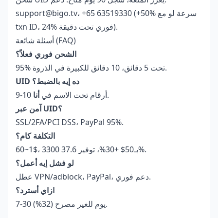
support@bigo.tv، +65 63519330 (+50% سرعة لو مع
txn ID، 24% فوري تحت دقيقة).
أسئلة شائعة (FAQ)
الشحن فوري فعلاً؟
95% تحت 5 دقائق، 10 دقائق للكبيرة في الذروة.
UID ده إيه بالضبط؟
.
9-10 أرقام تحت الاسم في
أنا
آمن عبر UID؟
SSL/2FA/PCI DSS، PayPal 95%.
التكلفة كام؟
60~1$، 3300 بـ50$ +30%، توفير 37.6%.
لو فشل إيه أعمل؟
عطل VPN/adblock، PayPal، دعم فوري.
ازاي أسترد؟
7-30 يوم للغير مصرح (32%).