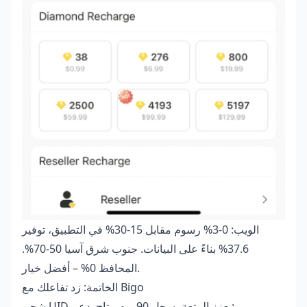
الويب: 0-3% رسوم مقابل 15-30% في التطبيق، توفير
37.6% بناءً على البيانات. جنوب شرق آسيا 50-70%.
المحافظ 0% – أفضل خيار.
الخاتمة: زد تفاعلك مع Bigo
شحن UID يعزز المتعة، سجل 90 يوم متاح. دعم: