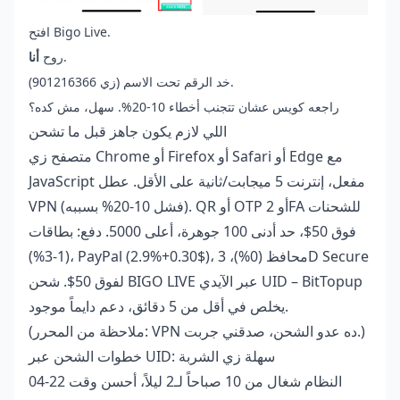
افتح Bigo Live.
.
روح
أنا
خد الرقم تحت الاسم (زي 901216366).
راجعه كويس عشان تتجنب أخطاء 10-20%. سهل، مش كده؟
اللي لازم يكون جاهز قبل ما تشحن
متصفح زي Chrome أو Firefox أو Safari أو Edge مع
JavaScript مفعل، إنترنت 5 ميجابت/ثانية على الأقل. عطل
VPN (فشل 10-20% بسببه). QR أو OTP أو 2FA للشحنات
فوق 50$، حد أدنى 100 جوهرة، أعلى 5000. دفع: بطاقات
(1-3%)، PayPal (2.9%+0.30$)، محافظ (0%)، 3D Secure
– BitTopup
شحن BIGO LIVE عبر الآيدي UID
لفوق 50$.
يخلص في أقل من 5 دقائق، دعم دايماً موجود.
(ملاحظة من المحرر: VPN ده عدو الشحن، صدقني جربت.)
خطوات الشحن عبر UID: سهلة زي الشربة
النظام شغال من 10 صباحاً لـ2 ليلاً، أحسن وقت 22-04