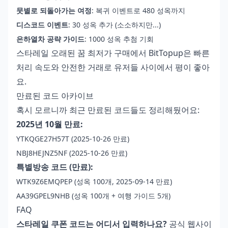
뭇별로 되돌아가는 여정
: 복귀 이벤트로 480 성옥까지
디스코드 이벤트
: 30 성옥 추가 (소소하지만...)
은하열차 공략 가이드
: 1000 성옥 추첨 기회
스타레일 오래된 꿈 최저가 구매
에서 BitTopup은 빠른
처리 속도와 안전한 거래로 유저들 사이에서 평이 좋아
요.
만료된 코드 아카이브
혹시 모르니까 최근 만료된 코드들도 정리해뒀어요:
2025년 10월 만료:
YTKQGE27H57T (2025-10-26 만료)
NBJ8HEJNZ5NF (2025-10-26 만료)
특별방송 코드 (만료):
WTK9Z6EMQPEP (성옥 100개, 2025-09-14 만료)
AA39GPEL9NHB (성옥 100개 + 여행 가이드 5개)
FAQ
스타레일 쿠폰 코드는 어디서 입력하나요?
공식 웹사이