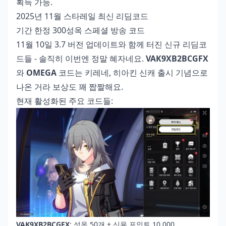
획득 가능.
2025년 11월 스타레일 최신 리딤코드
기간 한정 300성옥 스페셜 방송 코드
11월 10일 3.7 버전 업데이트와 함께 터진 신규 리딤코
드들 - 솔직히 이번엔 정말 혜자네요.
VAK9XB2BCGFX
와
OMEGA
코드는 키레네, 히아킨 신캐 출시 기념으로
나온 거라 보상도 꽤 짭짤해요.
현재 활성화된 주요 코드들:
VAK9XB2BCGFX
: 성옥 50개 + 신용 포인트 10,000