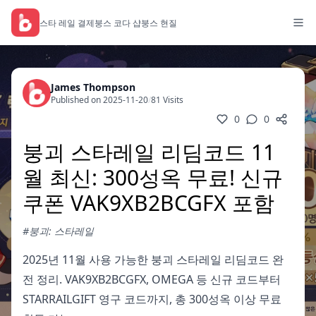
스타 레일 결제
붕스 코다 샵
붕스 현질
James Thompson
Published on 2025-11-20
/
81 Visits
0
0
붕괴 스타레일 리딤코드 11
월 최신: 300성옥 무료! 신규
쿠폰 VAK9XB2BCGFX 포함
#붕괴: 스타레일
2025년 11월 사용 가능한 붕괴 스타레일 리딤코드 완
전 정리. VAK9XB2BCGFX, OMEGA 등 신규 코드부터
STARRAILGIFT 영구 코드까지, 총 300성옥 이상 무료